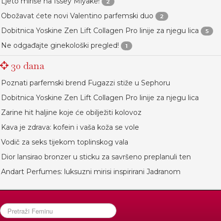
Ljeto miriše na Issey Miyake!
2
Obožavat ćete novi Valentino parfemski duo
2
Dobitnica Yoskine Zen Lift Collagen Pro linije za njegu lica
5
Ne odgađajte ginekološki pregled!
1
30 dana
Poznati parfemski brend Fugazzi stiže u Sephoru
Dobitnica Yoskine Zen Lift Collagen Pro linije za njegu lica
Zarine hit haljine koje će obilježiti kolovoz
Kava je zdrava: kofein i vaša koža se vole
Vodič za seks tijekom toplinskog vala
Dior lansirao bronzer u sticku za savršeno preplanuli ten
Andart Perfumes: luksuzni mirisi inspirirani Jadranom