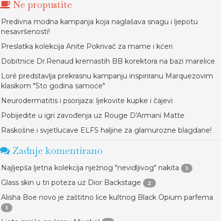
Ne propustite
Predivna modna kampanja koja naglašava snagu i ljepotu
nesavršenosti!
Preslatka kolekcija Anite Pokrivač za mame i kćeri
Dobitnice Dr.Renaud kremastih BB korektora na bazi marelice
Loré predstavlja prekrasnu kampanju inspiriranu Marquezovim
klasikom "Sto godina samoće"
Neurodermatitis i psorijaza: ljekovite kupke i čajevi
Pobijedite u igri zavođenja uz Rouge D'Armani Matte
Raskošne i svjetlucave ELFS haljine za glamurozne blagdane!
Zadnje komentirano
Najljepša ljetna kolekcija nježnog "nevidljivog" nakita
1
Glass skin u tri poteza uz Dior Backstage
2
Alisha Boe novo je zaštitno lice kultnog Black Opium parfema
1