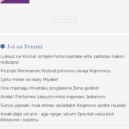
«
1
»
Još na Femini
Luksuz na Korčuli: omiljeni hotel svjetske elite zablistao nakon
redizajna
Poznati Renesansni festival ponovno osvaja Koprivnicu
Ljeto miriše na Issey Miyake!
One mijenjaju Hrvatsku: proglašena Žena godine!
Andart Perfumes: luksuzni mirisi inspirirani Jadranom
Sunce, pijesak i nula stresa: savladajte Kegelove vježbe na plaži
Korak dalje od anti - age njege: sérum Spectral vraća koži
blistavost i svježinu