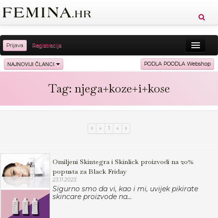
Prijava
Registracija
Sreća
Ljepota
Zdravlje
Vitkost
NAJNOVIJI ČLANCI
PODLA POODLA Webshop
Moda
Ljubav
Relax
Putovanja
Recepti
Tag: njega+koze+i+kose
Proizvodi
Knjige
Cool
«
1
»
Omiljeni Skintegra i Skinlick proizvodi na 20%
popusta za Black Friday
23.11.2023.
Sigurno smo da vi, kao i mi, uvijek pikirate
skincare proizvode na...