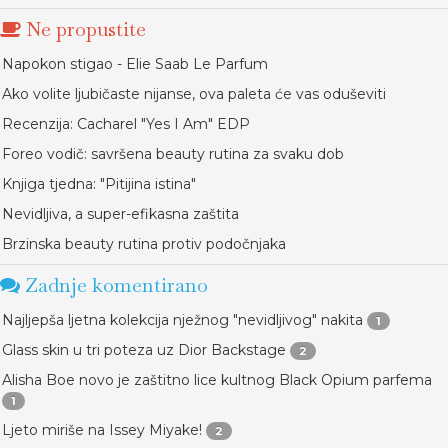
Ne propustite
Napokon stigao - Elie Saab Le Parfum
Ako volite ljubičaste nijanse, ova paleta će vas oduševiti
Recenzija: Cacharel "Yes I Am" EDP
Foreo vodič: savršena beauty rutina za svaku dob
Knjiga tjedna: "Pitijina istina"
Nevidljiva, a super-efikasna zaštita
Brzinska beauty rutina protiv podočnjaka
Zadnje komentirano
Najljepša ljetna kolekcija nježnog "nevidljivog" nakita
1
Glass skin u tri poteza uz Dior Backstage
2
Alisha Boe novo je zaštitno lice kultnog Black Opium parfema
1
Ljeto miriše na Issey Miyake!
2