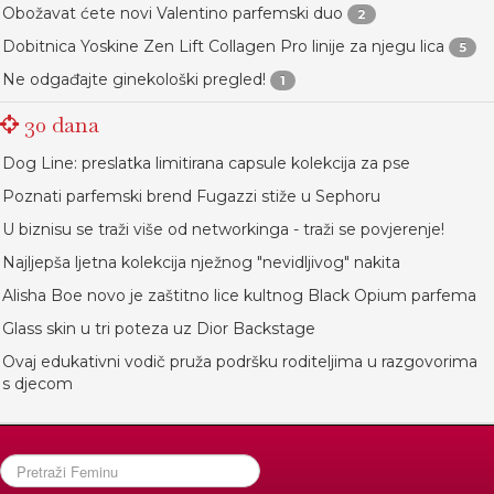
Obožavat ćete novi Valentino parfemski duo
2
Dobitnica Yoskine Zen Lift Collagen Pro linije za njegu lica
5
Ne odgađajte ginekološki pregled!
1
30 dana
Dog Line: preslatka limitirana capsule kolekcija za pse
Poznati parfemski brend Fugazzi stiže u Sephoru
U biznisu se traži više od networkinga - traži se povjerenje!
Najljepša ljetna kolekcija nježnog "nevidljivog" nakita
Alisha Boe novo je zaštitno lice kultnog Black Opium parfema
Glass skin u tri poteza uz Dior Backstage
Ovaj edukativni vodič pruža podršku roditeljima u razgovorima
s djecom