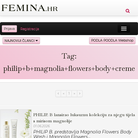
Prijava
Registracija
Sreća
Ljepota
Zdravlje
Vitkost
NAJNOVIJI ČLANCI
PODLA POODLA Webshop
Moda
Ljubav
Relax
Putovanja
Recepti
Tag:
Proizvodi
Knjige
Cool
philip+b+magnolia+flowers+body+creme
«
1
»
PHILIP. B lansirao luksuznu kolekciju za njegu tijela
s mirisom magnolije
01.06.2026.
PHILIP B. predstavlja Magnolia Flowers Body
Wash i Magnolia Flowers...