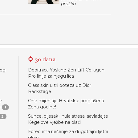
prošlih...
30 dana
nog
Dobitnica Yoskine Zen Lift Collagen
Pro linije za njegu lica
Glass skin u tri poteza uz Dior
Backstage
e
One mijenjaju Hrvatsku: proglašena
a
Žena godine!
1
Sunce, pijesak i nula stresa: savladajte
2
Kegelove vježbe na plaži
Foreo ima rješenje za dugotrajni ljetni
glow