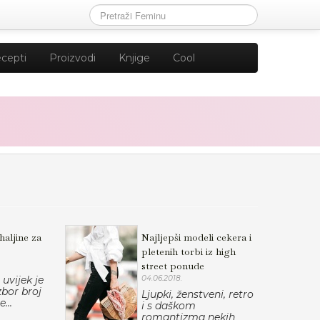
cepti
Proizvodi
Knjige
Cool
haljine za
Najljepši modeli cekera i
pletenih torbi iz high
street ponude
 uvijek je
04.06.2018.
zbor broj
Ljupki, ženstveni, retro
...
i s daškom
romantizma nekih