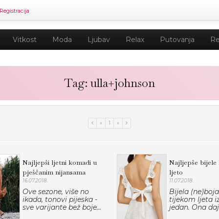
Registracija
Vitkost
Moda
Ljubav
Relax
Putovanja
Re
Tag: ulla+johnson
«
1
»
Najljepši ljetni komadi u
Najljepše bijele 
pješčanim nijansama
ljeto
16.07.2018.
11.07.2018.
Ove sezone, više no
Bijela (ne)boja
ikada, tonovi pijeska -
tijekom ljeta i
sve varijante bež boje...
jedan. Ona daje