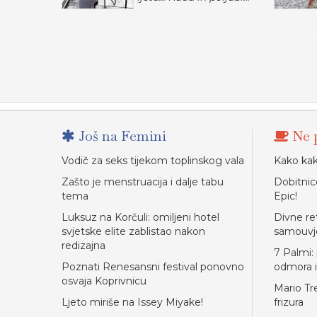
Još na Femini
Ne p
Vodič za seks tijekom toplinskog vala
Kako kak
Zašto je menstruacija i dalje tabu
Dobitnic
tema
Epic!
Luksuz na Korčuli: omiljeni hotel
Divne re
svjetske elite zablistao nakon
samouvj
redizajna
7 Palmi:
Poznati Renesansni festival ponovno
odmora i
osvaja Koprivnicu
Mario Tr
Ljeto miriše na Issey Miyake!
frizura