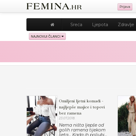
Prijava
Sreća
Ljepota
Zdravlje
NAJNOVIJI ČLANCI
Omiljeni ljetni komadi -
najljepše majice i topovi
bez ramena
23.07.2018.
Nema ništa ljepše od
golih ramena tijekom
ljeta... Kada ih poljubi...