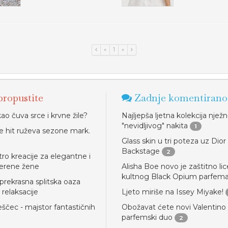
«
1
»
ropustite
Zadnje komentirano
ao čuva srce i krvne žile?
Najljepša ljetna kolekcija njež
"nevidljivog" nakita
1
e hit ruževa sezone mark.
Glass skin u tri poteza uz Dior
Backstage
2
tro kreacije za elegantne i
erene žene
Alisha Boe novo je zaštitno lic
kultnog Black Opium parfem
 prekrasna splitska oaza
 relaksacije
Ljeto miriše na Issey Miyake!
eščec - majstor fantastičnih
Obožavat ćete novi Valentino
parfemski duo
2