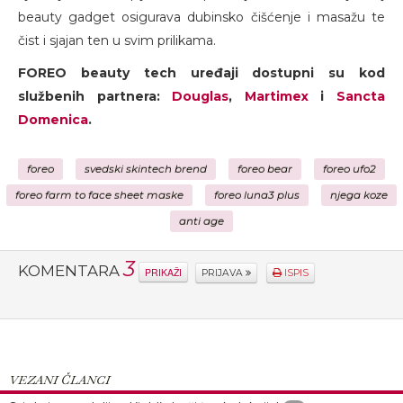
beauty gadget osigurava dubinsko čišćenje i masažu te
čist i sjajan ten u svim prilikama.
FOREO beauty tech uređaji dostupni su kod
službenih partnera:
Douglas
,
Martimex
i
Sancta
Domenica
.
foreo
svedski skintech brend
foreo bear
foreo ufo2
foreo farm to face sheet maske
foreo luna3 plus
njega koze
anti age
3
KOMENTARA
PRIKAŽI
PRIJAVA
ISPIS
VEZANI ČLANCI