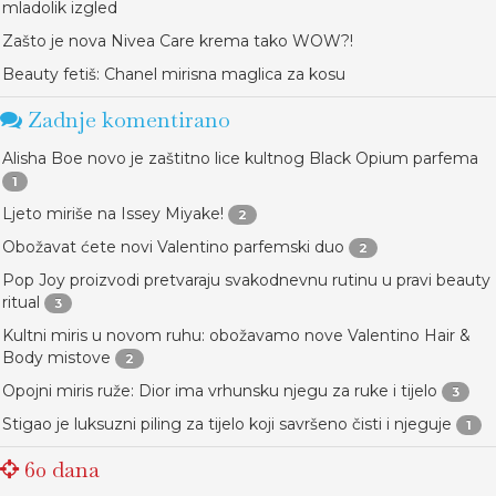
mladolik izgled
Zašto je nova Nivea Care krema tako WOW?!
Beauty fetiš: Chanel mirisna maglica za kosu
Zadnje komentirano
Alisha Boe novo je zaštitno lice kultnog Black Opium parfema
1
Ljeto miriše na Issey Miyake!
2
Obožavat ćete novi Valentino parfemski duo
2
Pop Joy proizvodi pretvaraju svakodnevnu rutinu u pravi beauty
ritual
3
Kultni miris u novom ruhu: obožavamo nove Valentino Hair &
Body mistove
2
Opojni miris ruže: Dior ima vrhunsku njegu za ruke i tijelo
3
Stigao je luksuzni piling za tijelo koji savršeno čisti i njeguje
1
60 dana