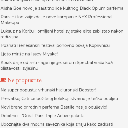
Alisha Boe novo je zaštitno lice kultnog Black Opium parfema
Paris Hilton zvijezda je nove kampanje NYX Professional
Makeupa
Luksuz na Korčuli: omiljeni hotel svjetske elite zablistao nakon
redizajna
Poznati Renesansni festival ponovno osvaja Koprivnicu
Ljeto miriše na Issey Miyake!
Korak dalje od anti - age njege: sérum Spectral vraća koži
blistavost i svježinu
Ne propustite
Na super popustu: vrhunski hijaluronski Booster!
Preslatkoj Catrice božićnoj kolekciji stvarno je teško odoljeti
Novi brend prirodnih parfema Bastille nas je oduševio!
Dobitnici L'Oréal Paris Triple Active paketa
Upoznajte dva moćna saveznika koja znaju kako zadržati