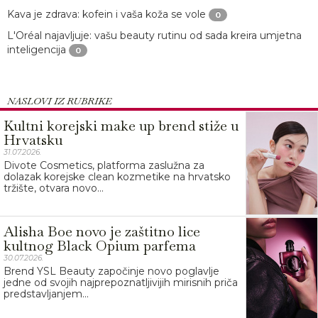
Kava je zdrava: kofein i vaša koža se vole
0
L'Oréal najavljuje: vašu beauty rutinu od sada kreira umjetna
inteligencija
0
NASLOVI IZ RUBRIKE
Kultni korejski make up brend stiže u
Hrvatsku
31.07.2026.
Divote Cosmetics, platforma zaslužna za
dolazak korejske clean kozmetike na hrvatsko
tržište, otvara novo...
Alisha Boe novo je zaštitno lice
kultnog Black Opium parfema
30.07.2026.
Brend YSL Beauty započinje novo poglavlje
jedne od svojih najprepoznatljivijih mirisnih priča
predstavljanjem...