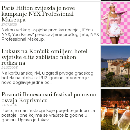
Paris Hilton zvijezda je nove
kampanje NYX Professional
Makeupa
27.07.2026.
Nakon velikog uspjeha prve kampanje „If You
NYX, You Know“ predstavljene prošlog ljeta, NYX
Professional Makeup...
Luksuz na Korčuli: omiljeni hotel
svjetske elite zablistao nakon
redizajna
24.07.2026.
Na korčulanskoj rivi, u zgradi prvoga gradskog
hotela na otoku iz 1912. godine, otvoreno je
novo poglavlje jedne od...
Poznati Renesansni festival ponovno
osvaja Koprivnicu
23.07.2026.
Postoje manifestacije koje posjetite jednom, a
postoje i one kojima se vraćate iz godine u
godinu. Upravo je takav...