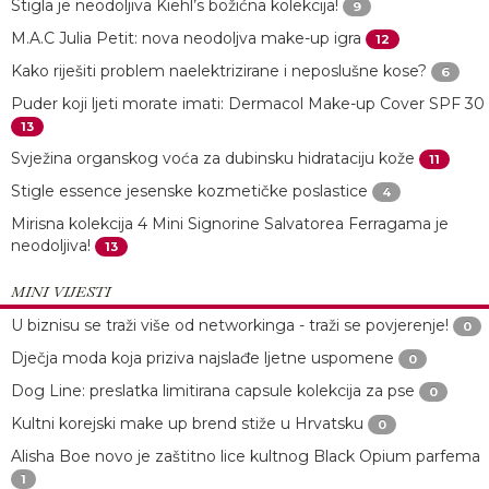
Stigla je neodoljiva Kiehl’s božićna kolekcija!
9
M.A.C Julia Petit: nova neodoljva make-up igra
12
Kako riješiti problem naelektrizirane i neposlušne kose?
6
Puder koji ljeti morate imati: Dermacol Make-up Cover SPF 30
13
Svježina organskog voća za dubinsku hidrataciju kože
11
Stigle essence jesenske kozmetičke poslastice
4
Mirisna kolekcija 4 Mini Signorine Salvatorea Ferragama je
neodoljiva!
13
MINI VIJESTI
U biznisu se traži više od networkinga - traži se povjerenje!
0
Dječja moda koja priziva najslađe ljetne uspomene
0
Dog Line: preslatka limitirana capsule kolekcija za pse
0
Kultni korejski make up brend stiže u Hrvatsku
0
Alisha Boe novo je zaštitno lice kultnog Black Opium parfema
1