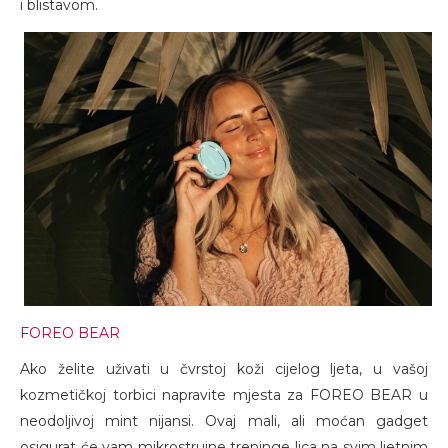
i blistavom.
FOREO BEAR
Ako želite uživati u čvrstoj koži cijelog ljeta, u vašoj
kozmetičkoj torbici napravite mjesta za FOREO BEAR u
neodoljivoj mint nijansi. Ovaj mali, ali moćan gadget
osigurat će vam mikrostrujne treninge lica na svim ljetnim