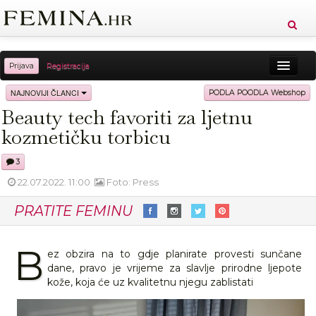
Prijava
Registracija
Sreća
Ljepota
Zdravlje
Vitkost
NAJNOVIJI ČLANCI
PODLA POODLA Webshop
Beauty tech favoriti za ljetnu
Moda
Ljubav
Relax
Putovanja
Recepti
kozmetičku torbicu
Proizvodi
Knjige
Cool
3
22.07.2022. 11:00
Foto: Press
PRATITE FEMINU
B
ez obzira na to gdje planirate provesti sunčane
dane, pravo je vrijeme za slavlje prirodne ljepote
kože, koja će uz kvalitetnu njegu zablistati