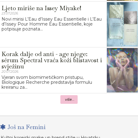
Ljeto miriše na Issey Miyake!
23.07.2026.
Novi mirisi L’Eau d’Issey Eau Essentielle i L’Eau
d’Issey Pour Homme Eau Essentielle, koje
potpisuje poznata...
Korak dalje od anti - age njege:
sérum Spectral vraća koži blistavost i
svježinu
20.07.2026.
Vjeran svom biomimetičkom pristupu,
Biologique Recherche predstavlja formulu
kreiranu za...
više...
Još na Femini
Kultni korejski make up brend stiže u Hrvatsku