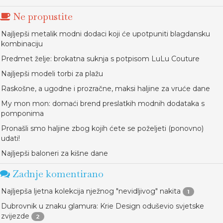
Ne propustite
Najljepši metalik modni dodaci koji će upotpuniti blagdansku
kombinaciju
Predmet želje: brokatna suknja s potpisom LuLu Couture
Najljepši modeli torbi za plažu
Raskošne, a ugodne i prozračne, maksi haljine za vruće dane
My mon mon: domaći brend preslatkih modnih dodataka s
pomponima
Pronašli smo haljine zbog kojih ćete se poželjeti (ponovno)
udati!
Najljepši baloneri za kišne dane
Zadnje komentirano
Najljepša ljetna kolekcija nježnog "nevidljivog" nakita
1
Dubrovnik u znaku glamura: Krie Design oduševio svjetske
zvijezde
2