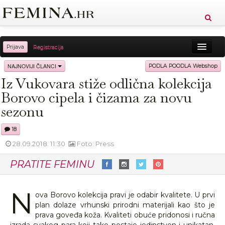
Prijava
Registracija
Sreća
Ljepota
Zdravlje
Vitkost
NAJNOVIJI ČLANCI
PODLA POODLA Webshop
Iz Vukovara stiže odlična kolekcija
Moda
Ljubav
Relax
Putovanja
Recepti
Borovo cipela i čizama za novu
Proizvodi
Knjige
Cool
sezonu
18
28.09.2018. 11:30
Foto: Press
PRATITE FEMINU
N
ova Borovo kolekcija pravi je odabir kvalitete. U prvi
plan dolaze vrhunski prirodni materijali kao što je
prava goveđa koža. Kvaliteti obuće pridonosi i ručna