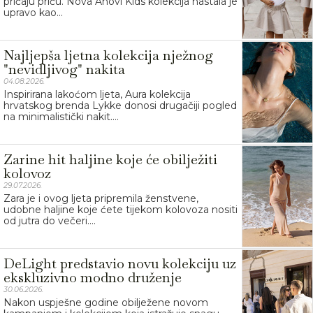
pričaju priču. Nova Anovi Kids kolekcija nastala je
upravo kao...
Najljepša ljetna kolekcija nježnog
"nevidljivog" nakita
04.08.2026.
Inspirirana lakoćom ljeta, Aura kolekcija
hrvatskog brenda Lykke donosi drugačiji pogled
na minimalistički nakit....
Zarine hit haljine koje će obilježiti
kolovoz
29.07.2026.
Zara je i ovog ljeta pripremila ženstvene,
udobne haljine koje ćete tijekom kolovoza nositi
od jutra do večeri....
DeLight predstavio novu kolekciju uz
ekskluzivno modno druženje
30.06.2026.
Nakon uspješne godine obilježene novom