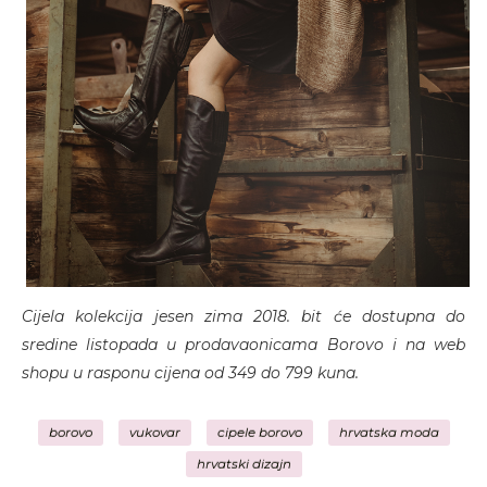
Cijela kolekcija jesen zima 2018. bit će dostupna do
sredine listopada u prodavaonicama Borovo i na web
shopu u rasponu cijena od 349 do 799 kuna.
borovo
vukovar
cipele borovo
hrvatska moda
hrvatski dizajn