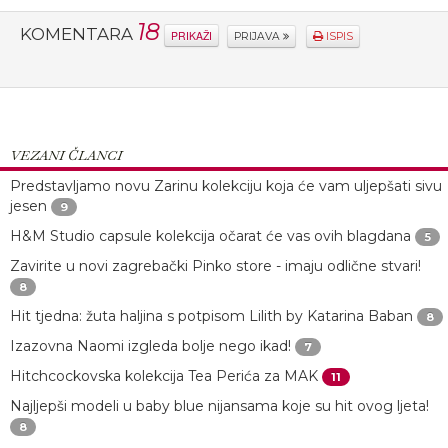
18
KOMENTARA
PRIKAŽI
PRIJAVA
ISPIS
VEZANI ČLANCI
Predstavljamo novu Zarinu kolekciju koja će vam uljepšati sivu
jesen
9
H&M Studio capsule kolekcija očarat će vas ovih blagdana
5
Zavirite u novi zagrebački Pinko store - imaju odlične stvari!
8
Hit tjedna: žuta haljina s potpisom Lilith by Katarina Baban
8
Izazovna Naomi izgleda bolje nego ikad!
7
Hitchcockovska kolekcija Tea Perića za MAK
11
Najljepši modeli u baby blue nijansama koje su hit ovog ljeta!
8