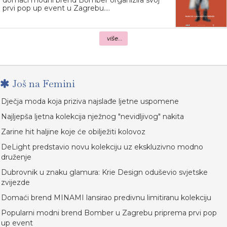
domaći modni brend Bomber organizira svoj
prvi pop up event u Zagrebu....
više...
Još na Femini
Dječja moda koja priziva najslađe ljetne uspomene
Najljepša ljetna kolekcija nježnog "nevidljivog" nakita
Zarine hit haljine koje će obilježiti kolovoz
DeLight predstavio novu kolekciju uz ekskluzivno modno
druženje
Dubrovnik u znaku glamura: Krie Design oduševio svjetske
zvijezde
Domaći brend MINAMI lansirao predivnu limitiranu kolekciju
Popularni modni brend Bomber u Zagrebu priprema prvi pop
up event