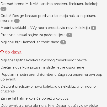
Domaći brend MINAMI lansirao predivnu limitiranu kolekciju
5
Grubić Design lansirao predivnu kolekcija nakita inspiriranu
morem
1
Modni spektakl: eNVy room predstavio novu kolekciju
1
Predivne casual haljine za početak ljeta
3
Najljepši bijeli komadi za tople dane
3
60 dana
Najljepša ljetna kolekcija nježnog "nevidljivog" nakita
Dječja moda koja priziva najslađe ljetne uspomene
Popularni modni brend Bomber u Zagrebu priprema prvi pop
up event
DeLight predstavio novu kolekciju uz ekskluzivno modno
druženje
Zarine hit haljine koje će obilježiti kolovoz
Dubrovnik u znaku glamura: Krie Design oduševio svjetske