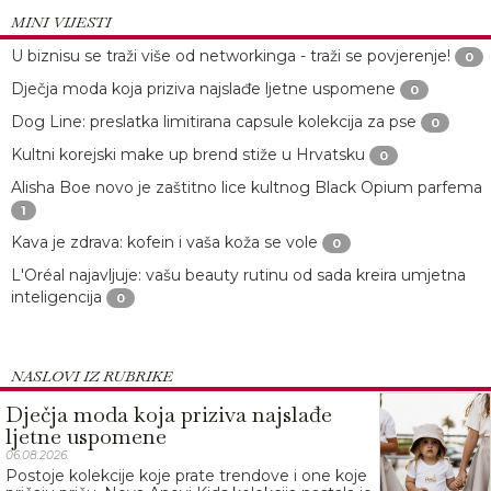
MINI VIJESTI
U biznisu se traži više od networkinga - traži se povjerenje!
0
Dječja moda koja priziva najslađe ljetne uspomene
0
Dog Line: preslatka limitirana capsule kolekcija za pse
0
Kultni korejski make up brend stiže u Hrvatsku
0
Alisha Boe novo je zaštitno lice kultnog Black Opium parfema
1
Kava je zdrava: kofein i vaša koža se vole
0
L'Oréal najavljuje: vašu beauty rutinu od sada kreira umjetna
inteligencija
0
NASLOVI IZ RUBRIKE
Dječja moda koja priziva najslađe
ljetne uspomene
06.08.2026.
Postoje kolekcije koje prate trendove i one koje