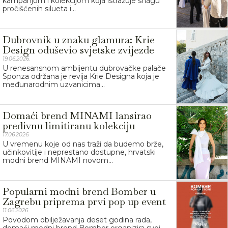
kampanjom i kolekcijom koja istražuje snagu
pročišćenih silueta i...
Dubrovnik u znaku glamura: Krie
Design oduševio svjetske zvijezde
19.06.2026.
U renesansnom ambijentu dubrovačke palače
Sponza održana je revija Krie Designa koja je
međunarodnim uzvanicima...
Domaći brend MINAMI lansirao
predivnu limitiranu kolekciju
17.06.2026.
U vremenu koje od nas traži da budemo brže,
učinkovitije i neprestano dostupne, hrvatski
modni brend MINAMI novom...
Popularni modni brend Bomber u
Zagrebu priprema prvi pop up event
11.06.2026.
Povodom obilježavanja deset godina rada,