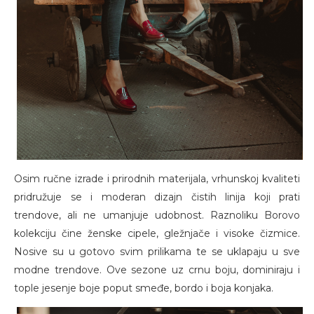
Osim ručne izrade i prirodnih materijala, vrhunskoj kvaliteti
pridružuje se i moderan dizajn čistih linija koji prati
trendove, ali ne umanjuje udobnost. Raznoliku Borovo
kolekciju čine ženske cipele, gležnjače i visoke čizmice.
Nosive su u gotovo svim prilikama te se uklapaju u sve
modne trendove. Ove sezone uz crnu boju, dominiraju i
tople jesenje boje poput smeđe, bordo i boja konjaka.