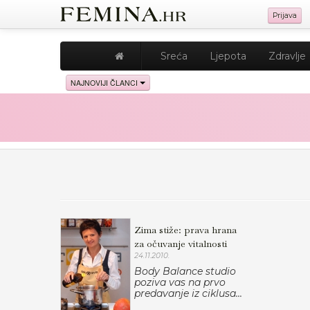
Prijava
Sreća
Ljepota
Zdravlje
NAJNOVIJI ČLANCI
Zima stiže: prava hrana
za očuvanje vitalnosti
24.11.2010.
Body Balance studio
poziva vas na prvo
predavanje iz ciklusa...