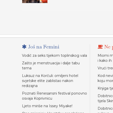
Još na Femini
Ne p
Vodič za seks tijekom toplinskog vala
Miomi ma
i kako ih l
Zašto je menstruacija i dalje tabu
tema
Vrući tr
Luksuz na Korčuli: omiljeni hotel
Kod nevi
svjetske elite zablistao nakon
koju mor
redizajna
Knjiga t
Poznati Renesansni festival ponovno
Dobitnic
osvaja Koprivnicu
tijela Sk
Ljeto miriše na Issey Miyake!
Dobitnice