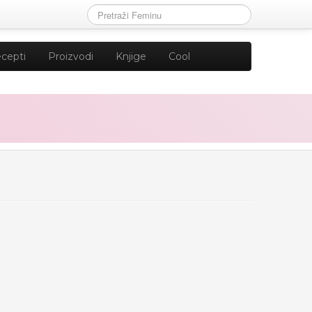
cepti
Proizvodi
Knjige
Cool