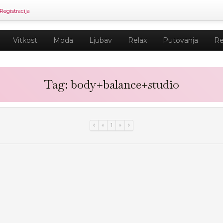
Registracija
Vitkost
Moda
Ljubav
Relax
Putovanja
Re
Tag: body+balance+studio
«
1
»