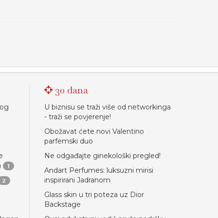
30 dana
nog
U biznisu se traži više od networkinga
- traži se povjerenje!
Obožavat ćete novi Valentino
parfemski duo
e
Ne odgađajte ginekološki pregled!
a
1
Andart Perfumes: luksuzni mirisi
inspirirani Jadranom
2
Glass skin u tri poteza uz Dior
Backstage