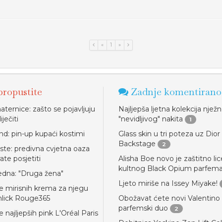
«
1
»
ropustite
Zadnje komentirano
ternice: zašto se pojavljuju
Najljepša ljetna kolekcija njež
iječiti
"nevidljivog" nakita
1
end: pin-up kupaći kostimi
Glass skin u tri poteza uz Dior
Backstage
2
ste: predivna cvjetna oaza
ate posjetiti
Alisha Boe novo je zaštitno lic
kultnog Black Opium parfem
jedna: "Druga žena"
Ljeto miriše na Issey Miyake!
e mirisnih krema za njegu
inlick Rouge365
Obožavat ćete novi Valentino
parfemski duo
2
 najljepših pink L'Oréal Paris