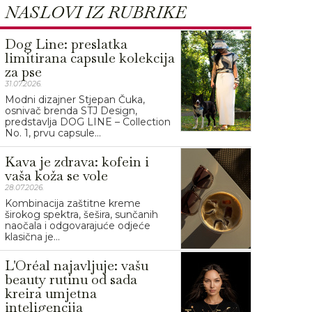
NASLOVI IZ RUBRIKE
Dog Line: preslatka
limitirana capsule kolekcija
za pse
31.07.2026.
Modni dizajner Stjepan Čuka,
osnivač brenda STJ Design,
predstavlja DOG LINE – Collection
No. 1, prvu capsule...
Kava je zdrava: kofein i
vaša koža se vole
28.07.2026.
Kombinacija zaštitne kreme
širokog spektra, šešira, sunčanih
naočala i odgovarajuće odjeće
klasična je...
L'Oréal najavljuje: vašu
beauty rutinu od sada
kreira umjetna
inteligencija