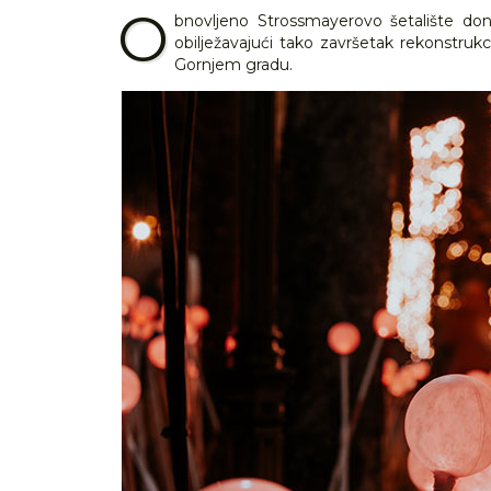
O
bnovljeno Strossmayerovo šetalište don
obilježavajući tako završetak rekonstrukci
Gornjem gradu.