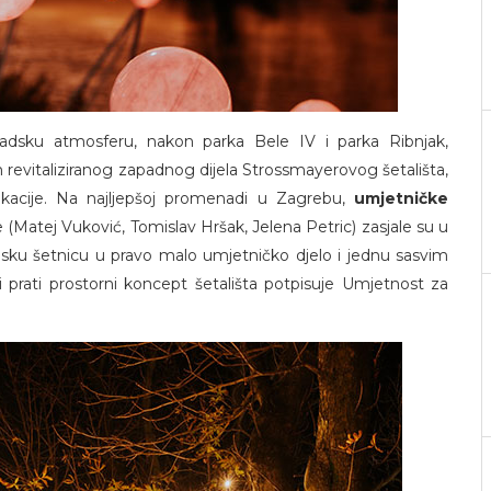
adsku atmosferu, nakon parka Bele IV i parka Ribnjak,
evitaliziranog zapadnog dijela Strossmayerovog šetališta,
okacije. Na najljepšoj promenadi u Zagrebu,
umjetničke
(Matej Vuković, Tomislav Hršak, Jelena Petric) zasjale su u
adsku šetnicu u pravo malo umjetničko djelo i jednu sasvim
i prati prostorni koncept šetališta potpisuje Umjetnost za