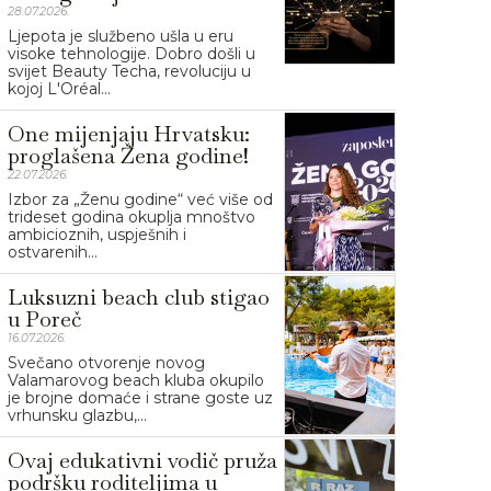
28.07.2026.
Ljepota je službeno ušla u eru
visoke tehnologije. Dobro došli u
svijet Beauty Techa, revoluciju u
kojoj L'Oréal...
One mijenjaju Hrvatsku:
proglašena Žena godine!
22.07.2026.
Izbor za „Ženu godine“ već više od
trideset godina okuplja mnoštvo
ambicioznih, uspješnih i
ostvarenih...
Luksuzni beach club stigao
u Poreč
16.07.2026.
Svečano otvorenje novog
Valamarovog beach kluba okupilo
je brojne domaće i strane goste uz
vrhunsku glazbu,...
Ovaj edukativni vodič pruža
podršku roditeljima u