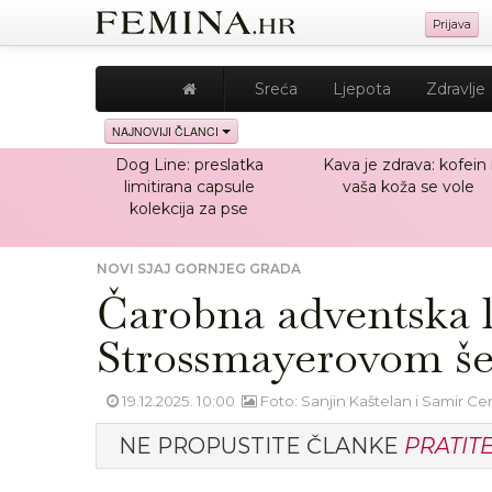
Prijava
Sreća
Ljepota
Zdravlje
NAJNOVIJI ČLANCI
Dog Line: preslatka
Kava je zdrava: kofein 
limitirana capsule
vaša koža se vole
kolekcija za pse
NOVI SJAJ GORNJEG GRADA
Čarobna adventska lo
Strossmayerovom šet
19.12.2025. 10:00
Foto: Sanjin Kaštelan i Samir Ce
NE PROPUSTITE ČLANKE
PRATIT