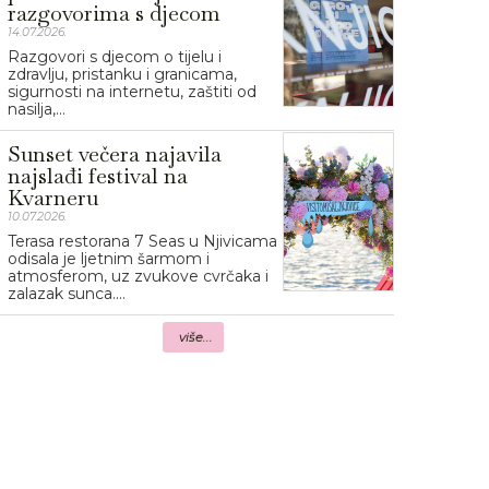
razgovorima s djecom
14.07.2026.
Razgovori s djecom o tijelu i
zdravlju, pristanku i granicama,
sigurnosti na internetu, zaštiti od
nasilja,...
Sunset večera najavila
najslađi festival na
Kvarneru
10.07.2026.
Terasa restorana 7 Seas u Njivicama
odisala je ljetnim šarmom i
atmosferom, uz zvukove cvrčaka i
zalazak sunca....
više...