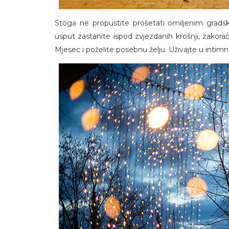
Stoga ne propustite prošetati omiljenim grads
usput zastanite ispod zvjezdanih krošnji, zakor
Mjesec i poželite posebnu želju. Uživajte u in