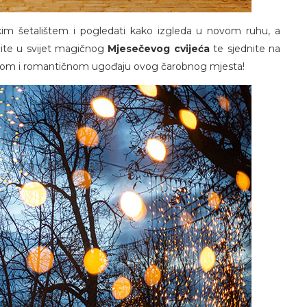
kim šetalištem i pogledati kako izgleda u novom ruhu, a
ačite u svijet magičnog
Mjesečevog cvijeća
te sjednite na
timnom i romantičnom ugođaju ovog čarobnog mjesta!