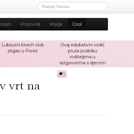
cepti
Proizvodi
Knjige
Cool
Luksuzni beach club
Ovaj edukativni vodič
stigao u Poreč
pruža podršku
roditeljima u
razgovorima s djecom
1
v vrt na