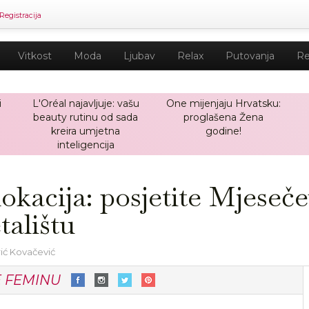
Registracija
Vitkost
Moda
Ljubav
Relax
Putovanja
Re
i
L'Oréal najavljuje: vašu
One mijenjaju Hrvatsku:
beauty rutinu od sada
proglašena Žena
kreira umjetna
godine!
inteligencija
kacija: posjetite Mjeseče
alištu
rić Kovačević
E FEMINU