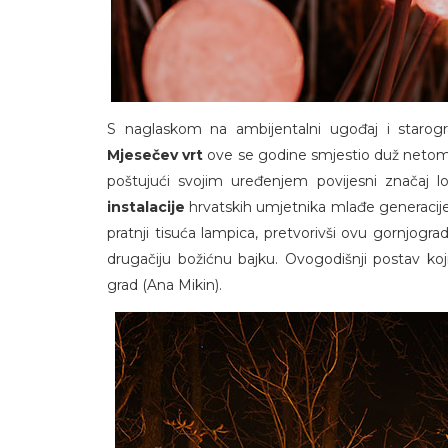
S naglaskom na ambijentalni ugođaj i starogr
Mjesečev vrt
ove se godine smjestio duž netom r
poštujući svojim uređenjem povijesni značaj l
instalacije
hrvatskih umjetnika mlađe generacije 
pratnji tisuća lampica, pretvorivši ovu gornjogr
drugačiju božićnu bajku. Ovogodišnji postav koj
grad (Ana Mikin).