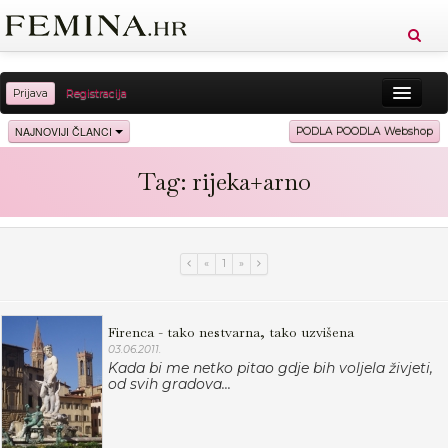
Prijava
Registracija
Sreća
Ljepota
Zdravlje
Vitkost
NAJNOVIJI ČLANCI
PODLA POODLA Webshop
Moda
Ljubav
Relax
Putovanja
Recepti
Tag: rijeka+arno
Proizvodi
Knjige
Cool
«
1
»
Firenca - tako nestvarna, tako uzvišena
03.06.2011.
Kada bi me netko pitao gdje bih voljela živjeti,
od svih gradova...