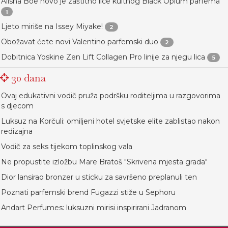
Alisha Boe novo je zaštitno lice kultnog Black Opium parfema
1
Ljeto miriše na Issey Miyake!
2
Obožavat ćete novi Valentino parfemski duo
2
Dobitnica Yoskine Zen Lift Collagen Pro linije za njegu lica
5
30 dana
Ovaj edukativni vodič pruža podršku roditeljima u razgovorima
s djecom
Luksuz na Korčuli: omiljeni hotel svjetske elite zablistao nakon
redizajna
Vodič za seks tijekom toplinskog vala
Ne propustite izložbu Mare Bratoš "Skrivena mjesta grada"
Dior lansirao bronzer u sticku za savršeno preplanuli ten
Poznati parfemski brend Fugazzi stiže u Sephoru
Andart Perfumes: luksuzni mirisi inspirirani Jadranom