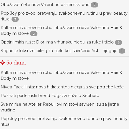
Obožavat ćete novi Valentino parfemski duo
2
Pop Joy proizvodi pretvaraju svakodnevnu rutinu u pravi beauty
ritual
3
Kultni miris u novom ruhu: obožavamo nove Valentino Hair &
Body mistove
2
Opojni miris ruže: Dior ima vrhunsku njegu za ruke i tijelo
3
Stigao je luksuzni piling za tijelo koji savršeno čisti i njeguje
1
60 dana
Kultni miris u novom ruhu: obožavamo nove Valentino Hair &
Body mistove
Nivea Facial linija: nova hidratantna njega za sve potrebe kože
Poznati parfemski brend Fugazzi stiže u Sephoru
Sve miriše na Atelier Rebul: ovi mistovi savršeni su za ljetne
vrućine
Pop Joy proizvodi pretvaraju svakodnevnu rutinu u pravi beauty
ritual