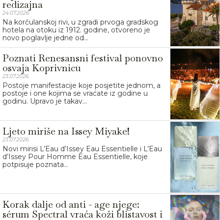
redizajna
24.07.2026.
Na korčulanskoj rivi, u zgradi prvoga gradskog
hotela na otoku iz 1912. godine, otvoreno je
novo poglavlje jedne od...
Poznati Renesansni festival ponovno
osvaja Koprivnicu
23.07.2026.
Postoje manifestacije koje posjetite jednom, a
postoje i one kojima se vraćate iz godine u
godinu. Upravo je takav...
Ljeto miriše na Issey Miyake!
23.07.2026.
Novi mirisi L’Eau d’Issey Eau Essentielle i L’Eau
d’Issey Pour Homme Eau Essentielle, koje
potpisuje poznata...
Korak dalje od anti - age njege:
sérum Spectral vraća koži blistavost i