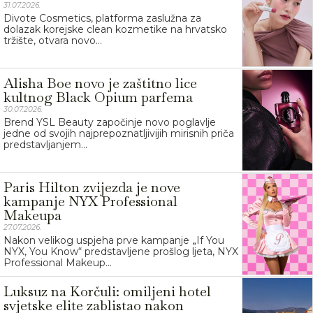
31.07.2026.
Divote Cosmetics, platforma zaslužna za
dolazak korejske clean kozmetike na hrvatsko
tržište, otvara novo...
Alisha Boe novo je zaštitno lice
kultnog Black Opium parfema
30.07.2026.
Brend YSL Beauty započinje novo poglavlje
jedne od svojih najprepoznatljivijih mirisnih priča
predstavljanjem...
Paris Hilton zvijezda je nove
kampanje NYX Professional
Makeupa
27.07.2026.
Nakon velikog uspjeha prve kampanje „If You
NYX, You Know“ predstavljene prošlog ljeta, NYX
Professional Makeup...
Luksuz na Korčuli: omiljeni hotel
svjetske elite zablistao nakon