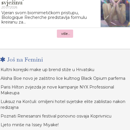
svježinu
20.07.2026.
Vjeran svom biomimetičkom pristupu,
Biologique Recherche predstavlja formulu
kreiranu za...
više...
Još na Femini
Kultni korejski make up brend stiže u Hrvatsku
Alisha Boe novo je zaštitno lice kultnog Black Opium parfema
Paris Hilton zvijezda je nove kampanje NYX Professional
Makeupa
Luksuz na Korčuli: omiljeni hotel svjetske elite zablistao nakon
redizajna
Poznati Renesansni festival ponovno osvaja Koprivnicu
Ljeto miriše na Issey Miyake!