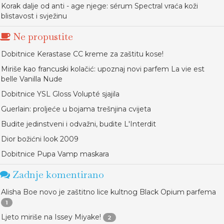
Korak dalje od anti - age njege: sérum Spectral vraća koži
blistavost i svježinu
Ne propustite
Dobitnice Kerastase CC kreme za zaštitu kose!
Miriše kao francuski kolačić: upoznaj novi parfem La vie est
belle Vanilla Nude
Dobitnice YSL Gloss Volupté sjajila
Guerlain: proljeće u bojama trešnjina cvijeta
Budite jedinstveni i odvažni, budite L'Interdit
Dior božićni look 2009
Dobitnice Pupa Vamp maskara
Zadnje komentirano
Alisha Boe novo je zaštitno lice kultnog Black Opium parfema
1
Ljeto miriše na Issey Miyake!
2