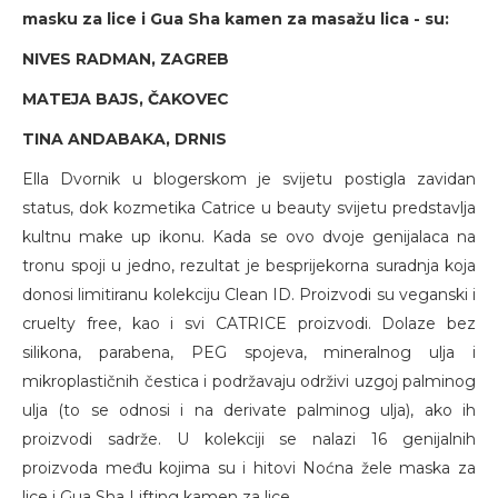
masku za lice i Gua Sha kamen za masažu lica - su:
NIVES RADMAN, ZAGREB
MATEJA BAJS, ČAKOVEC
TINA ANDABAKA, DRNIS
Ella Dvornik u blogerskom je svijetu postigla zavidan
status, dok kozmetika Catrice u beauty svijetu predstavlja
kultnu make up ikonu. Kada se ovo dvoje genijalaca na
tronu spoji u jedno, rezultat je besprijekorna suradnja koja
donosi limitiranu kolekciju Clean ID. Proizvodi su veganski i
cruelty free, kao i svi CATRICE proizvodi. Dolaze bez
silikona, parabena, PEG spojeva, mineralnog ulja i
mikroplastičnih čestica i podržavaju održivi uzgoj palminog
ulja (to se odnosi i na derivate palminog ulja), ako ih
proizvodi sadrže. U kolekciji se nalazi 16 genijalnih
proizvoda među kojima su i hitovi Noćna žele maska za
lice i Gua Sha Lifting kamen za lice.