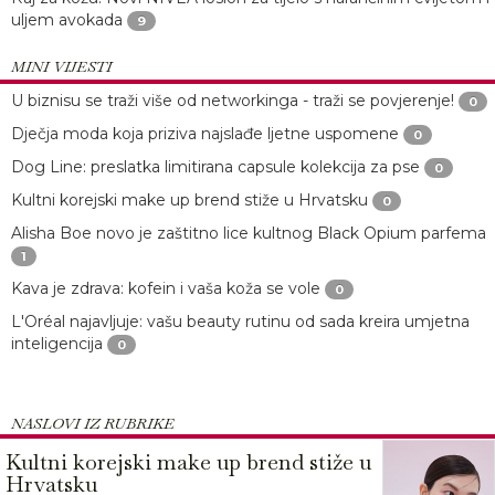
uljem avokada
9
MINI VIJESTI
U biznisu se traži više od networkinga - traži se povjerenje!
0
Dječja moda koja priziva najslađe ljetne uspomene
0
Dog Line: preslatka limitirana capsule kolekcija za pse
0
Kultni korejski make up brend stiže u Hrvatsku
0
Alisha Boe novo je zaštitno lice kultnog Black Opium parfema
1
Kava je zdrava: kofein i vaša koža se vole
0
L'Oréal najavljuje: vašu beauty rutinu od sada kreira umjetna
inteligencija
0
NASLOVI IZ RUBRIKE
Kultni korejski make up brend stiže u
Hrvatsku