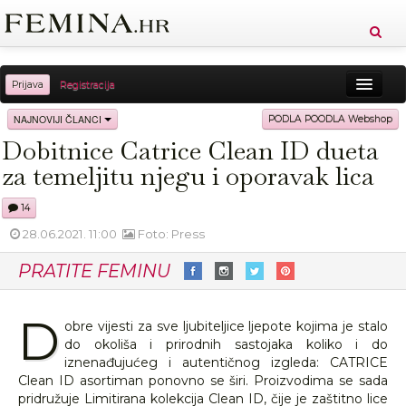
Prijava
Registracija
Sreća
Ljepota
Zdravlje
Vitkost
NAJNOVIJI ČLANCI
PODLA POODLA Webshop
Dobitnice Catrice Clean ID dueta
Moda
Ljubav
Relax
Putovanja
Recepti
za temeljitu njegu i oporavak lica
Proizvodi
Knjige
Cool
14
28.06.2021. 11:00
Foto: Press
PRATITE FEMINU
D
obre vijesti za sve ljubiteljice ljepote kojima je stalo
do okoliša i prirodnih sastojaka koliko i do
iznenađujućeg i autentičnog izgleda: CATRICE
Clean ID asortiman ponovno se širi. Proizvodima se sada
pridružuje Limitirana kolekcija Clean ID, čije je zaštitno lice