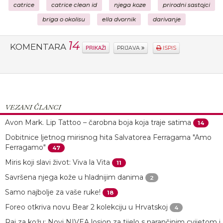
catrice
catrice clean id
njega koze
prirodni sastojci
briga o okolisu
ella dvornik
darivanje
14
KOMENTARA
PRIKAŽI
PRIJAVA
ISPIS
VEZANI ČLANCI
Avon Mark. Lip Tattoo – čarobna boja koja traje satima
14
Dobitnice ljetnog mirisnog hita Salvatorea Ferragama "Amo
Ferragamo"
47
Miris koji slavi život: Viva la Vita
11
Savršena njega kože u hladnijim danima
2
Samo najbolje za vaše ruke!
18
Foreo otkriva novu Bear 2 kolekciju u Hrvatskoj
4
Raj za kožu: Novi NIVEA losion za tijelo s narančinim cvijetom i