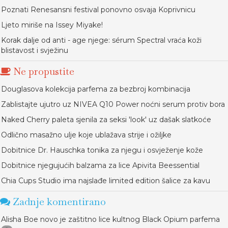
Poznati Renesansni festival ponovno osvaja Koprivnicu
Ljeto miriše na Issey Miyake!
Korak dalje od anti - age njege: sérum Spectral vraća koži
blistavost i svježinu
Ne propustite
Douglasova kolekcija parfema za bezbroj kombinacija
Zablistajte ujutro uz NIVEA Q10 Power noćni serum protiv bora
Naked Cherry paleta sjenila za seksi 'look' uz dašak slatkoće
Odlično masažno ulje koje ublažava strije i ožiljke
Dobitnice Dr. Hauschka tonika za njegu i osvježenje kože
Dobitnice njegujućih balzama za lice Apivita Beessential
Chia Cups Studio ima najslađe limited edition šalice za kavu
Zadnje komentirano
Alisha Boe novo je zaštitno lice kultnog Black Opium parfema