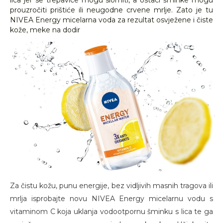
lica jer se trepavice mogu slomiti, a ostaci šminke mogu
prouzročiti prištiće ili neugodne crvene mrlje. Zato je tu
NIVEA Energy micelarna voda za rezultat osvježene i čiste
kože, meke na dodir
Za čistu kožu, punu energije, bez vidljivih masnih tragova ili
mrlja isprobajte novu NIVEA Energy micelarnu vodu s
vitaminom C koja uklanja vodootpornu šminku s lica te ga