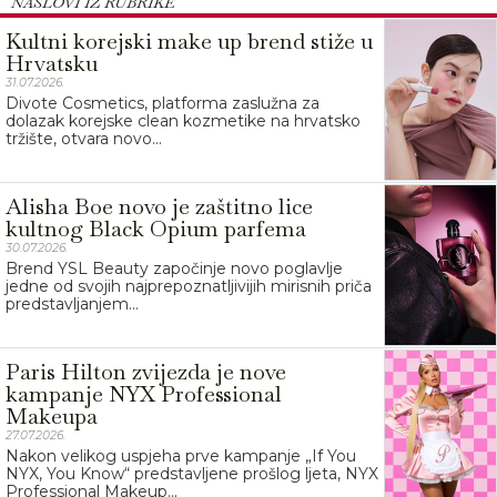
NASLOVI IZ RUBRIKE
Kultni korejski make up brend stiže u
Hrvatsku
31.07.2026.
Divote Cosmetics, platforma zaslužna za
dolazak korejske clean kozmetike na hrvatsko
tržište, otvara novo...
Alisha Boe novo je zaštitno lice
kultnog Black Opium parfema
30.07.2026.
Brend YSL Beauty započinje novo poglavlje
jedne od svojih najprepoznatljivijih mirisnih priča
predstavljanjem...
Paris Hilton zvijezda je nove
kampanje NYX Professional
Makeupa
27.07.2026.
Nakon velikog uspjeha prve kampanje „If You
NYX, You Know“ predstavljene prošlog ljeta, NYX
Professional Makeup...