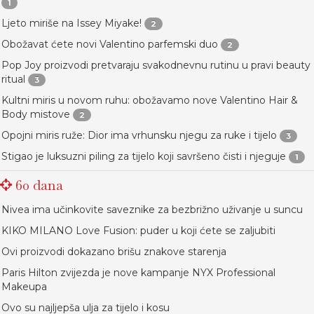
1
Ljeto miriše na Issey Miyake!
2
Obožavat ćete novi Valentino parfemski duo
2
Pop Joy proizvodi pretvaraju svakodnevnu rutinu u pravi beauty
ritual
3
Kultni miris u novom ruhu: obožavamo nove Valentino Hair &
Body mistove
2
Opojni miris ruže: Dior ima vrhunsku njegu za ruke i tijelo
3
Stigao je luksuzni piling za tijelo koji savršeno čisti i njeguje
1
60 dana
Nivea ima učinkovite saveznike za bezbrižno uživanje u suncu
KIKO MILANO Love Fusion: puder u koji ćete se zaljubiti
Ovi proizvodi dokazano brišu znakove starenja
Paris Hilton zvijezda je nove kampanje NYX Professional
Makeupa
Ovo su najljepša ulja za tijelo i kosu