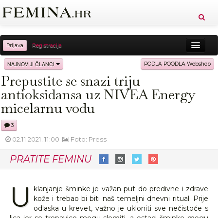
Prijava
Registracija
Sreća
Ljepota
Zdravlje
Vitkost
NAJNOVIJI ČLANCI
PODLA POODLA Webshop
Prepustite se snazi triju
Moda
Ljubav
Relax
Putovanja
Recepti
antioksidansa uz NIVEA Energy
Proizvodi
Knjige
Cool
micelarnu vodu
3
02.11.2021. 11:00
Foto: Press
PRATITE FEMINU
U
klanjanje šminke je važan put do predivne i zdrave
kože i trebao bi biti naš temeljni dnevni ritual. Prije
odlaska u krevet, važno je ukloniti sve nečistoće s