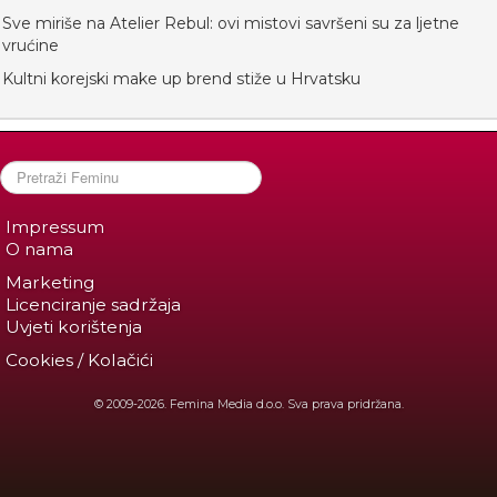
Sve miriše na Atelier Rebul: ovi mistovi savršeni su za ljetne
vrućine
Kultni korejski make up brend stiže u Hrvatsku
Impressum
O nama
Marketing
Licenciranje sadržaja
Uvjeti korištenja
Cookies / Kolačići
© 2009-2026. Femina Media d.o.o. Sva prava pridržana.