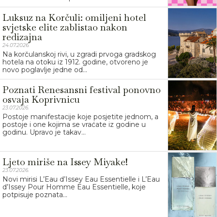
Luksuz na Korčuli: omiljeni hotel
svjetske elite zablistao nakon
redizajna
24.07.2026.
Na korčulanskoj rivi, u zgradi prvoga gradskog
hotela na otoku iz 1912. godine, otvoreno je
novo poglavlje jedne od...
Poznati Renesansni festival ponovno
osvaja Koprivnicu
23.07.2026.
Postoje manifestacije koje posjetite jednom, a
postoje i one kojima se vraćate iz godine u
godinu. Upravo je takav...
Ljeto miriše na Issey Miyake!
23.07.2026.
Novi mirisi L’Eau d’Issey Eau Essentielle i L’Eau
d’Issey Pour Homme Eau Essentielle, koje
potpisuje poznata...