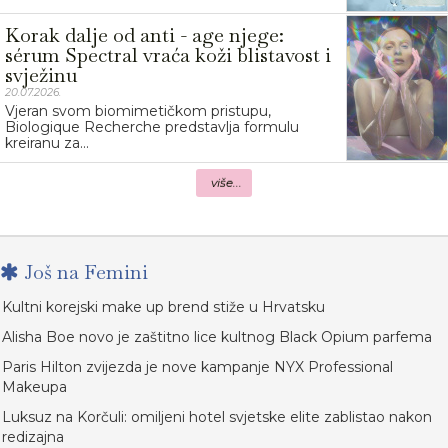
Korak dalje od anti - age njege:
sérum Spectral vraća koži blistavost i
svježinu
20.07.2026.
Vjeran svom biomimetičkom pristupu,
Biologique Recherche predstavlja formulu
kreiranu za...
više...
Još na Femini
Kultni korejski make up brend stiže u Hrvatsku
Alisha Boe novo je zaštitno lice kultnog Black Opium parfema
Paris Hilton zvijezda je nove kampanje NYX Professional
Makeupa
Luksuz na Korčuli: omiljeni hotel svjetske elite zablistao nakon
redizajna