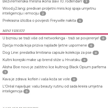
Bezvremenska mirisna ikona slavi 10. rođendan!
7
Wood.y2.lang: predivan proljetni miris koji spaja umjetnu
inteligenciju i emociju
2
Prekrasna izložba o povijesti Freywille nakita
5
MINI VIJESTI
U biznisu se traži više od networkinga - traži se povjerenje!
0
Dječja moda koja priziva najslađe ljetne uspomene
0
Dog Line: preslatka limitirana capsule kolekcija za pse
0
Kultni korejski make up brend stiže u Hrvatsku
0
Alisha Boe novo je zaštitno lice kultnog Black Opium parfema
1
Kava je zdrava: kofein i vaša koža se vole
0
L'Oréal najavljuje: vašu beauty rutinu od sada kreira umjetna
inteligencija
0