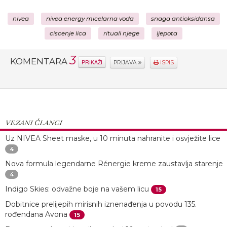
nivea
nivea energy micelarna voda
snaga antioksidansa
ciscenje lica
rituali njege
ljepota
3
KOMENTARA
PRIKAŽI
PRIJAVA
ISPIS
VEZANI ČLANCI
Uz NIVEA Sheet maske, u 10 minuta nahranite i osvježite lice
4
Nova formula legendarne Rénergie kreme zaustavlja starenje
4
Indigo Skies: odvažne boje na vašem licu
15
Dobitnice prelijepih mirisnih iznenađenja u povodu 135.
rođendana Avona
15