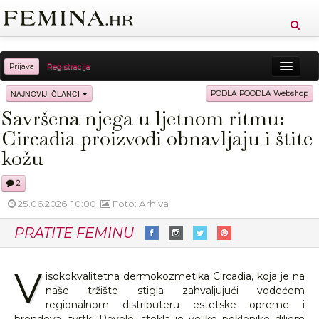
Prijava
Registracija
Sreća
Ljepota
Zdravlje
Vitkost
NAJNOVIJI ČLANCI
PODLA POODLA Webshop
Savršena njega u ljetnom ritmu:
Moda
Ljubav
Relax
Putovanja
Recepti
Circadia proizvodi obnavljaju i štite
Proizvodi
Knjige
Cool
kožu
2
25.06.2026. 10:00
Foto: Arhiva
PRATITE FEMINU
V
isokokvalitetna dermokozmetika Circadia, koja je na
naše tržište stigla zahvaljujući vodećem
regionalnom distributeru estetske opreme i