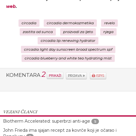
web
.
circadia
circadia dermokozmetika
revelo
zastita od sunca
proizvodi za ljeto
njega
circadia lip renewing hydrator
circadia light day sunscreen broad spectrum spf
circadia blueberry and white tea hydrating mist
2
KOMENTARA
PRIKAŽI
PRIJAVA
ISPIS
VEZANI ČLANCI
Biotherm Accelerated: superbrzi anti-age
5
John Frieda ima sjajan recept za kovrče koji je očarao i