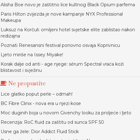
Alisha Boe novo je zaštitno lice kultnog Black Opium parfema
Paris Hilton zvijezda je nove kampanje NYX Professional
Makeupa
Luksuz na Korčuli: omiljeni hotel svjetske elite zablistao nakon
redizajna
Poznati Renesansni festival ponovno osvaja Koprivnicu
Ljeto miriše na Issey Miyake!
Korak dalje od anti - age njege: sérum Spectral vraća koži
blistavost i svježinu
Ne propustite
Lice glatko poput perle – odmah!
BC Fibre Clinix - nova era u njezi kose
Moć duginih boja u novom Givenchy looku za proljeće i ljeto
Recenzija: RoC fluid za zaštitu od sunca SPF 50
Usne ga žele: Dior Addict Fluid Stick