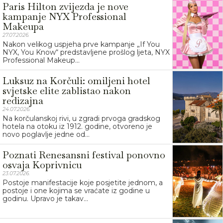
Paris Hilton zvijezda je nove
kampanje NYX Professional
Makeupa
27.07.2026.
Nakon velikog uspjeha prve kampanje „If You
NYX, You Know“ predstavljene prošlog ljeta, NYX
Professional Makeup...
Luksuz na Korčuli: omiljeni hotel
svjetske elite zablistao nakon
redizajna
24.07.2026.
Na korčulanskoj rivi, u zgradi prvoga gradskog
hotela na otoku iz 1912. godine, otvoreno je
novo poglavlje jedne od...
Poznati Renesansni festival ponovno
osvaja Koprivnicu
23.07.2026.
Postoje manifestacije koje posjetite jednom, a
postoje i one kojima se vraćate iz godine u
godinu. Upravo je takav...