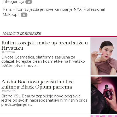
inteligencija
0
Paris Hilton zvijezda je nove kampanje NYX Professional
Makeupa
0
NASLOVI IZ RUBRIKE
Kultni korejski make up brend stiže u
Hrvatsku
31.07.2026.
Divote Cosmetics, platforma zaslužna za
dolazak korejske clean kozmetike na hrvatsko
tržište, otvara novo...
Alisha Boe novo je zaštitno lice
kultnog Black Opium parfema
30.07.2026.
Brend YSL Beauty započinje novo poglavlje
jedne od svojih najprepoznatljivijih mirisnih priča
predstavljanjem...