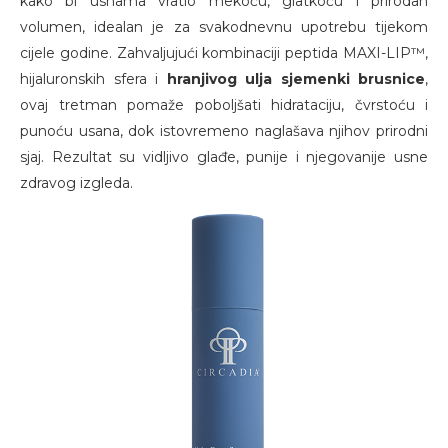
kako bi usnama vratio mekoću, glatkoću i prirodan
volumen, idealan je za svakodnevnu upotrebu tijekom
cijele godine. Zahvaljujući kombinaciji peptida MAXI-LIP™,
hijaluronskih sfera i
hranjivog ulja sjemenki brusnice
,
ovaj tretman pomaže poboljšati hidrataciju, čvrstoću i
punoću usana, dok istovremeno naglašava njihov prirodni
sjaj. Rezultat su vidljivo glađe, punije i njegovanije usne
zdravog izgleda.