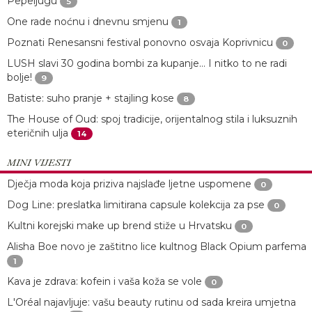
Pepeljugu
5
One rade noćnu i dnevnu smjenu
1
Poznati Renesansni festival ponovno osvaja Koprivnicu
0
LUSH slavi 30 godina bombi za kupanje… I nitko to ne radi
bolje!
9
Batiste: suho pranje + stajling kose
8
The House of Oud: spoj tradicije, orijentalnog stila i luksuznih
eteričnih ulja
14
MINI VIJESTI
Dječja moda koja priziva najslađe ljetne uspomene
0
Dog Line: preslatka limitirana capsule kolekcija za pse
0
Kultni korejski make up brend stiže u Hrvatsku
0
Alisha Boe novo je zaštitno lice kultnog Black Opium parfema
1
Kava je zdrava: kofein i vaša koža se vole
0
L'Oréal najavljuje: vašu beauty rutinu od sada kreira umjetna