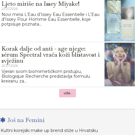
Ljeto miriše na Issey Miyake!
23.07.2026.
Novi mirisi L’Eau d’Issey Eau Essentielle i L’Eau
d’Issey Pour Homme Eau Essentielle, koje
potpisuje poznata...
Korak dalje od anti - age njege:
sérum Spectral vraća koži blistavost i
svježinu
20.07.2026.
Vjeran svom biomimetičkom pristupu,
Biologique Recherche predstavlja formulu
kreiranu za...
više...
Još na Femini
Kultni korejski make up brend stiže u Hrvatsku