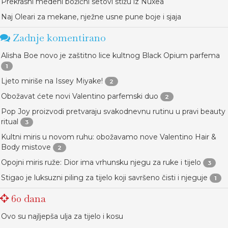
Prekrasni medeni božićni setovi stižu iz Nuxea
Naj Oleari za mekane, nježne usne pune boje i sjaja
Zadnje komentirano
Alisha Boe novo je zaštitno lice kultnog Black Opium parfema
1
Ljeto miriše na Issey Miyake!
2
Obožavat ćete novi Valentino parfemski duo
2
Pop Joy proizvodi pretvaraju svakodnevnu rutinu u pravi beauty
ritual
3
Kultni miris u novom ruhu: obožavamo nove Valentino Hair &
Body mistove
2
Opojni miris ruže: Dior ima vrhunsku njegu za ruke i tijelo
3
Stigao je luksuzni piling za tijelo koji savršeno čisti i njeguje
1
60 dana
Ovo su najljepša ulja za tijelo i kosu