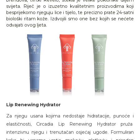
brendova, tvrtki Revelo, stekla je velike poklonike diljem
svijeta. Riječ je o izuzetno kvalitetnim proizvodima koji
besprijekorno njeguju lice i tijelo, te precizno prate 24-satni
biološki ritam kože. Izdvojili smo one bez kojih se nećete
odvajati ovog ljeta.
Lip Renewing Hydrator
Za njegu usana kojima nedostaje hidratacije, punoće i
elastičnosti, Circadia Lip Renewing Hydrator pruža
intenzivnu njegu i trenutačan osjećaj ugode. Formuliran