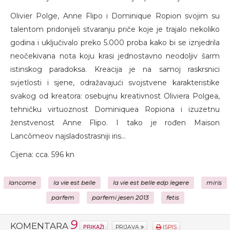
Olivier Polge, Anne Flipo i Dominique Ropion svojim su
talentom pridonijeli stvaranju priče koje je trajalo nekoliko
godina i uključivalo preko 5.000 proba kako bi se iznjedrila
neočekivana nota koju krasi jednostavno neodoljiv šarm
istinskog paradoksa. Kreacija je na samoj raskrsnici
svjetlosti i sjene, odražavajući svojstvene karakteristike
svakog od kreatora: osebujnu kreativnost Oliviera Polgea,
tehničku virtuoznost Dominiquea Ropiona i izuzetnu
ženstvenost Anne Flipo. I tako je rođen Maison
Lancômeov najsladostrasniji iris...
Cijena: cca. 596 kn
lancome
la vie est belle
la vie est belle edp legere
miris
parfem
parfemi jesen 2013
fetis
9
KOMENTARA
PRIKAŽI
PRIJAVA
ISPIS