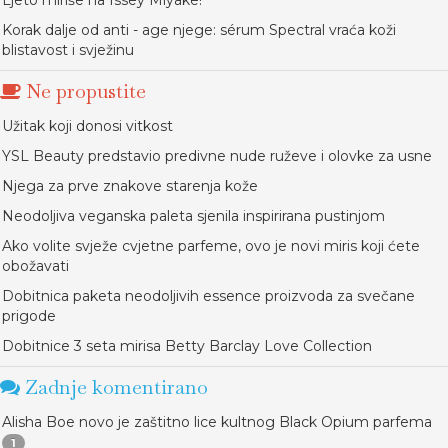
Ljeto miriše na Issey Miyake!
Korak dalje od anti - age njege: sérum Spectral vraća koži
blistavost i svježinu
Ne propustite
Užitak koji donosi vitkost
YSL Beauty predstavio predivne nude ruževe i olovke za usne
Njega za prve znakove starenja kože
Neodoljiva veganska paleta sjenila inspirirana pustinjom
Ako volite svježe cvjetne parfeme, ovo je novi miris koji ćete
obožavati
Dobitnica paketa neodoljivih essence proizvoda za svečane
prigode
Dobitnice 3 seta mirisa Betty Barclay Love Collection
Zadnje komentirano
Alisha Boe novo je zaštitno lice kultnog Black Opium parfema
1