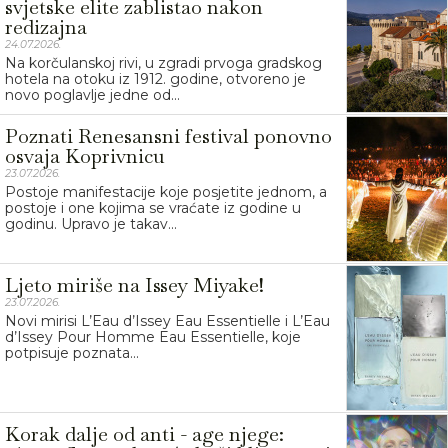
svjetske elite zablistao nakon
redizajna
24.07.2026.
Na korčulanskoj rivi, u zgradi prvoga gradskog
hotela na otoku iz 1912. godine, otvoreno je
novo poglavlje jedne od...
Poznati Renesansni festival ponovno
osvaja Koprivnicu
23.07.2026.
Postoje manifestacije koje posjetite jednom, a
postoje i one kojima se vraćate iz godine u
godinu. Upravo je takav...
Ljeto miriše na Issey Miyake!
23.07.2026.
Novi mirisi L’Eau d’Issey Eau Essentielle i L’Eau
d’Issey Pour Homme Eau Essentielle, koje
potpisuje poznata...
Korak dalje od anti - age njege: