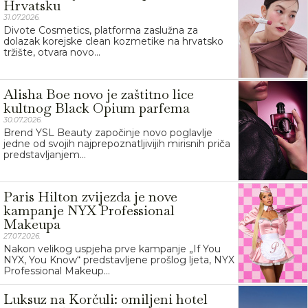
Hrvatsku
31.07.2026.
Divote Cosmetics, platforma zaslužna za
dolazak korejske clean kozmetike na hrvatsko
tržište, otvara novo...
Alisha Boe novo je zaštitno lice
kultnog Black Opium parfema
30.07.2026.
Brend YSL Beauty započinje novo poglavlje
jedne od svojih najprepoznatljivijih mirisnih priča
predstavljanjem...
Paris Hilton zvijezda je nove
kampanje NYX Professional
Makeupa
27.07.2026.
Nakon velikog uspjeha prve kampanje „If You
NYX, You Know“ predstavljene prošlog ljeta, NYX
Professional Makeup...
Luksuz na Korčuli: omiljeni hotel