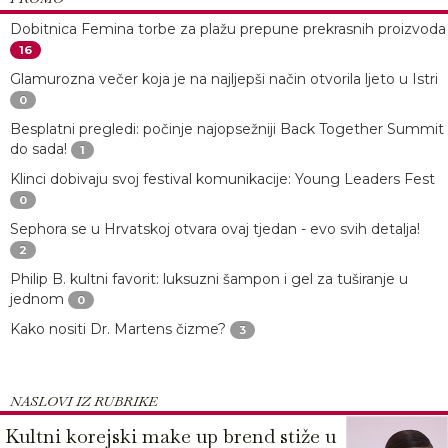
Dobitnica Femina torbe za plažu prepune prekrasnih proizvoda
16
Glamurozna večer koja je na najljepši način otvorila ljeto u Istri
0
Besplatni pregledi: počinje najopsežniji Back Together Summit
do sada!
1
Klinci dobivaju svoj festival komunikacije: Young Leaders Fest
0
Sephora se u Hrvatskoj otvara ovaj tjedan - evo svih detalja!
2
Philip B. kultni favorit: luksuzni šampon i gel za tuširanje u
jednom
0
Kako nositi Dr. Martens čizme?
3
NASLOVI IZ RUBRIKE
Kultni korejski make up brend stiže u