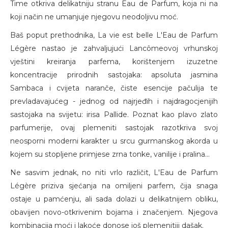
Time otkriva delikatniju stranu Eau de Parfum, koja ni na
koji način ne umanjuje njegovu neodoljivu moć.
Baš poput prethodnika, La vie est belle L'Eau de Parfum
Légère nastao je zahvaljujući Lancômeovoj vrhunskoj
vještini kreiranja parfema, korištenjem izuzetne
koncentracije prirodnih sastojaka: apsoluta jasmina
Sambaca i cvijeta naranče, čiste esencije pačulija te
prevladavajućeg - jednog od najrjeđih i najdragocjenijih
sastojaka na svijetu: irisa Pallide. Poznat kao plavo zlato
parfumerije, ovaj plemeniti sastojak razotkriva svoj
neosporni moderni karakter u srcu gurmanskog akorda u
kojem su stopljene primjese zrna tonke, vanilije i pralina...
Ne sasvim jednak, no niti vrlo različit, L'Eau de Parfum
Légère priziva sjećanja na omiljeni parfem, čija snaga
ostaje u pamćenju, ali sada dolazi u delikatnijem obliku,
obavijen novo-otkrivenim bojama i značenjem. Njegova
kombinacija moći i lakoće donose još plemenitiji dašak.