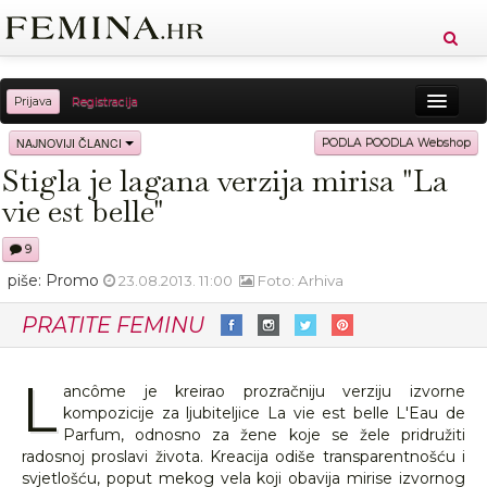
Prijava
Registracija
Sreća
Ljepota
Zdravlje
Vitkost
NAJNOVIJI ČLANCI
PODLA POODLA Webshop
Stigla je lagana verzija mirisa "La
Moda
Ljubav
Relax
Putovanja
Recepti
vie est belle"
Proizvodi
Knjige
Cool
9
piše: Promo
23.08.2013. 11:00
Foto: Arhiva
PRATITE FEMINU
L
ancôme je kreirao prozračniju verziju izvorne
kompozicije za ljubiteljice La vie est belle L'Eau de
Parfum, odnosno za žene koje se žele pridružiti
radosnoj proslavi života. Kreacija odiše transparentnošću i
svjetlošću, poput mekog vela koji obavija mirise izvornog