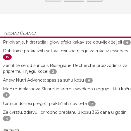
VEZANI ČLANCI
Prikrivanje, hidratacija i glow efekt kakav ste oduvijek željeli
4
Dobitnice prekrasnih setova mirisne njege za ruke iz essencea
15
Zaštitite se od sunca s Biologique Recherche proizvodima za
pripremu i njegu kože!
3
Anew Nutri Advance: spas za suhu kožu
6
Moć retinola: nova Skinretin krema savršeno njeguje i štiti kožu
1
Catrice donosi pregršt praktičnih noviteta
7
Za čvrstu, zdravu i prirodno preplanulu kožu 365 dana u godini
4
PROMO