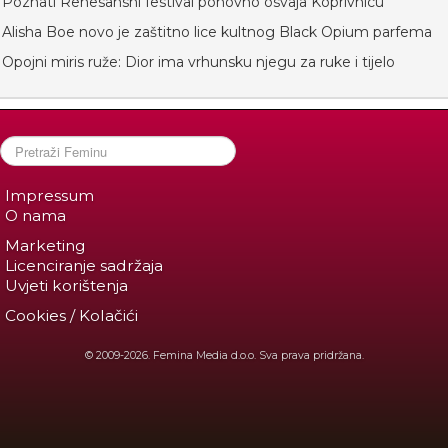
Poznati Renesansni festival ponovno osvaja Koprivnicu
Alisha Boe novo je zaštitno lice kultnog Black Opium parfema
Opojni miris ruže: Dior ima vrhunsku njegu za ruke i tijelo
Impressum
O nama
Marketing
Licenciranje sadržaja
Uvjeti korištenja
Cookies / Kolačići
© 2009-2026. Femina Media d.o.o. Sva prava pridržana.