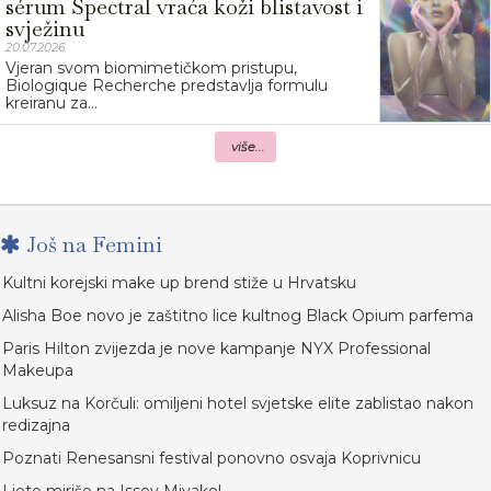
sérum Spectral vraća koži blistavost i
svježinu
20.07.2026.
Vjeran svom biomimetičkom pristupu,
Biologique Recherche predstavlja formulu
kreiranu za...
više...
Još na Femini
Kultni korejski make up brend stiže u Hrvatsku
Alisha Boe novo je zaštitno lice kultnog Black Opium parfema
Paris Hilton zvijezda je nove kampanje NYX Professional
Makeupa
Luksuz na Korčuli: omiljeni hotel svjetske elite zablistao nakon
redizajna
Poznati Renesansni festival ponovno osvaja Koprivnicu