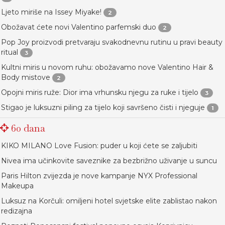
Ljeto miriše na Issey Miyake!
2
Obožavat ćete novi Valentino parfemski duo
2
Pop Joy proizvodi pretvaraju svakodnevnu rutinu u pravi beauty
ritual
3
Kultni miris u novom ruhu: obožavamo nove Valentino Hair &
Body mistove
2
Opojni miris ruže: Dior ima vrhunsku njegu za ruke i tijelo
3
Stigao je luksuzni piling za tijelo koji savršeno čisti i njeguje
1
60 dana
KIKO MILANO Love Fusion: puder u koji ćete se zaljubiti
Nivea ima učinkovite saveznike za bezbrižno uživanje u suncu
Paris Hilton zvijezda je nove kampanje NYX Professional
Makeupa
Luksuz na Korčuli: omiljeni hotel svjetske elite zablistao nakon
redizajna