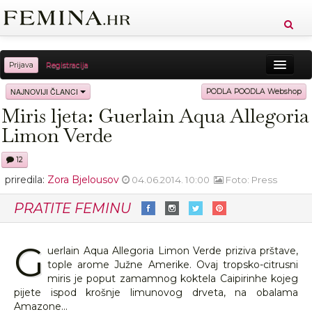
Prijava
Registracija
Sreća
Ljepota
Zdravlje
Vitkost
NAJNOVIJI ČLANCI
PODLA POODLA Webshop
Miris ljeta: Guerlain Aqua Allegoria
Moda
Ljubav
Relax
Putovanja
Recepti
Limon Verde
Proizvodi
Knjige
Cool
12
priredila:
Zora Bjelousov
04.06.2014. 10:00
Foto: Press
PRATITE FEMINU
G
uerlain Aqua Allegoria Limon Verde priziva prštave,
tople arome Južne Amerike. Ovaj tropsko-citrusni
miris je poput zamamnog koktela Caipirinhe kojeg
pijete ispod krošnje limunovog drveta, na obalama
Amazone...