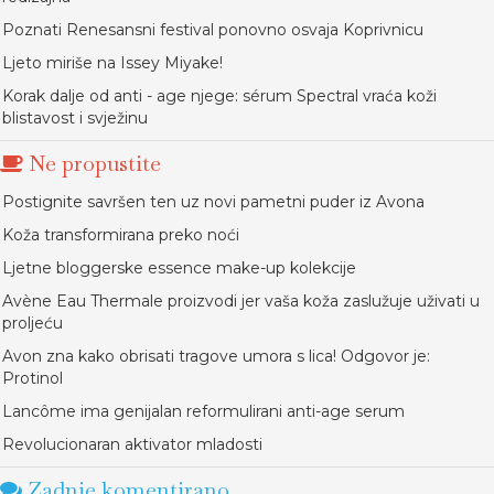
Poznati Renesansni festival ponovno osvaja Koprivnicu
Ljeto miriše na Issey Miyake!
Korak dalje od anti - age njege: sérum Spectral vraća koži
blistavost i svježinu
Ne propustite
Postignite savršen ten uz novi pametni puder iz Avona
Koža transformirana preko noći
Ljetne bloggerske essence make-up kolekcije
Avène Eau Thermale proizvodi jer vaša koža zaslužuje uživati u
proljeću
Avon zna kako obrisati tragove umora s lica! Odgovor je:
Protinol
Lancôme ima genijalan reformulirani anti-age serum
Revolucionaran aktivator mladosti
Zadnje komentirano