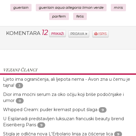
guerlain
guerlain aqua allegoria limon verde
miris
parfem
fetis
12
KOMENTARA
PRIKAŽI
PRIJAVA
ISPIS
VEZANI ČLANCI
Ljeto ima ograničenja, ali ljepota nema - Avon zna u čemu je
tajna!
3
Dior ima moćni serum za oko očiju koji briše podočnjake i
umor
0
Whipped Cream: puder kremast poput šlaga
9
U Esplanadi predstavljen luksuzan francuski beauty brend
Eisenberg Paris
9
Stigla je odlična nova L'Erbolario linija za čišćenje lica
9