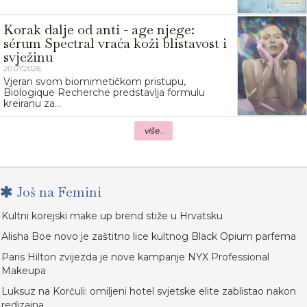
Korak dalje od anti - age njege:
sérum Spectral vraća koži blistavost i
svježinu
20.07.2026.
Vjeran svom biomimetičkom pristupu,
Biologique Recherche predstavlja formulu
kreiranu za...
više...
Još na Femini
Kultni korejski make up brend stiže u Hrvatsku
Alisha Boe novo je zaštitno lice kultnog Black Opium parfema
Paris Hilton zvijezda je nove kampanje NYX Professional
Makeupa
Luksuz na Korčuli: omiljeni hotel svjetske elite zablistao nakon
redizajna