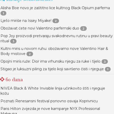
Alisha Boe novo je zaštitno lice kultnog Black Opium parfema
1
Ljeto miriše na Issey Miyake!
2
Obožavat ćete novi Valentino parfemski duo
2
Pop Joy proizvodi pretvaraju svakodnevnu rutinu u pravi beauty
ritual
3
Kultni miris u novom ruhu: obožavamo nove Valentino Hair &
Body mistove
2
Opojni miris ruže: Dior ima vrhunsku njegu za ruke i tijelo
3
Stigao je luksuzni piling za tijelo koji savršeno čisti i njeguje
1
60 dana
NIVEA Black & White Invisible linija učinkovito štiti i njeguje
kožu
Poznati Renesansni festival ponovno osvaja Koprivnicu
Paris Hilton zvijezda je nove kampanje NYX Professional
Makeupa