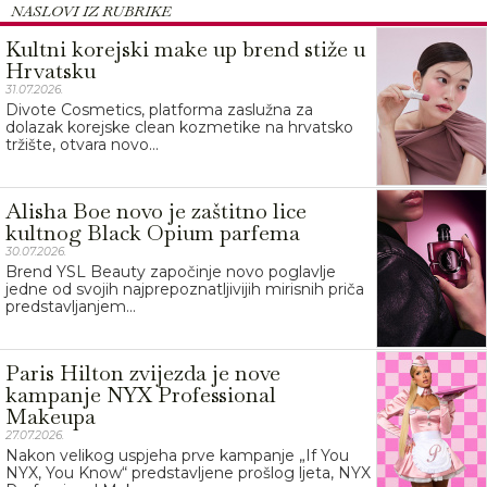
NASLOVI IZ RUBRIKE
Kultni korejski make up brend stiže u
Hrvatsku
31.07.2026.
Divote Cosmetics, platforma zaslužna za
dolazak korejske clean kozmetike na hrvatsko
tržište, otvara novo...
Alisha Boe novo je zaštitno lice
kultnog Black Opium parfema
30.07.2026.
Brend YSL Beauty započinje novo poglavlje
jedne od svojih najprepoznatljivijih mirisnih priča
predstavljanjem...
Paris Hilton zvijezda je nove
kampanje NYX Professional
Makeupa
27.07.2026.
Nakon velikog uspjeha prve kampanje „If You
NYX, You Know“ predstavljene prošlog ljeta, NYX