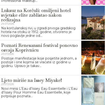
Professional Makeup...
Luksuz na Korčuli: omiljeni hotel
svjetske elite zablistao nakon
redizajna
24.07.2026.
Na korčulanskoj rivi, u zgradi prvoga gradskog
hotela na otoku iz 1912. godine, otvoreno je
novo poglavlje jedne od...
Poznati Renesansni festival ponovno
osvaja Koprivnicu
23.07.2026.
Postoje manifestacije koje posjetite jednom, a
postoje i one kojima se vraćate iz godine u
godinu. Upravo je takav...
Ljeto miriše na Issey Miyake!
23.07.2026.
Novi mirisi L’Eau d’Issey Eau Essentielle i L’Eau
d’Issey Pour Homme Eau Essentielle, koje
potpisuje poznata...