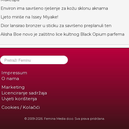
Environ ima savršeno rješenje za kožu sklonu aknama
Ljeto miriše na Issey Miyake!
Dior lansirao bronzer u sticku za savršeno preplanuli ten
Alisha Boe novo je zaštitno lice kultnog Black Opium parfema
Impressum
O nama
Marketing
Licenciranje sadržaja
Uvjeti korištenja
Cookies / Kolačići
© 2009-2026. Femina Media d.o.o. Sva prava pridržana.