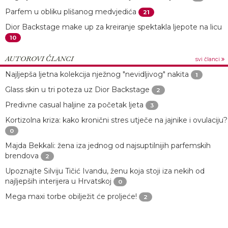
Parfem u obliku plišanog medvjedića
21
Dior Backstage make up za kreiranje spektakla ljepote na licu
10
AUTOROVI ČLANCI
svi članci
Najljepša ljetna kolekcija nježnog "nevidljivog" nakita
1
Glass skin u tri poteza uz Dior Backstage
2
Predivne casual haljine za početak ljeta
3
Kortizolna kriza: kako kronični stres utječe na jajnike i ovulaciju?
0
Majda Bekkali: žena iza jednog od najsuptilnijih parfemskih
brendova
2
Upoznajte Silviju Tičić Ivandu, ženu koja stoji iza nekih od
najljepših interijera u Hrvatskoj
0
Mega maxi torbe obilježit će proljeće!
2