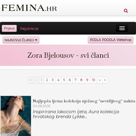
Prijava
Registracija
Sreća
Ljepota
Zdravlje
Vitkost
NAJNOVIJI ČLANCI
PODLA POODLA Webshop
Moda
Ljubav
Relax
Putovanja
Recepti
Zora Bjelousov - svi članci
Proizvodi
Knjige
Cool
«
1
2
3
4
5
6
7
8
9
10
»
Najljepša ljetna kolekcija nježnog "nevidljivog" nakita
04.08.2026.
Inspirirana lakoćom ljeta, Aura kolekcija
hrvatskog brenda Lykke...