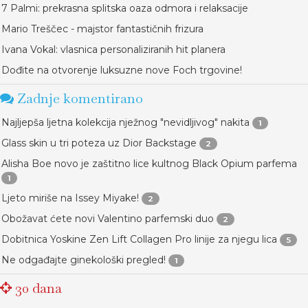
7 Palmi: prekrasna splitska oaza odmora i relaksacije
Mario Treščec - majstor fantastičnih frizura
Ivana Vokal: vlasnica personaliziranih hit planera
Dođite na otvorenje luksuzne nove Foch trgovine!
Zadnje komentirano
Najljepša ljetna kolekcija nježnog "nevidljivog" nakita
1
Glass skin u tri poteza uz Dior Backstage
2
Alisha Boe novo je zaštitno lice kultnog Black Opium parfema
1
Ljeto miriše na Issey Miyake!
2
Obožavat ćete novi Valentino parfemski duo
2
Dobitnica Yoskine Zen Lift Collagen Pro linije za njegu lica
5
Ne odgađajte ginekološki pregled!
1
30 dana