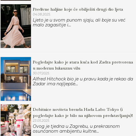
Predivne haljine koje će obilježiti drugi dio ljeta
04.08.2025.
Ljeto je u svom punom sjaju, ali boje su već
malo zagasitije i...
Pogledajte kako je stara kuća kod Zadra pretvorena
u modernu luksuznu vilu
30.07.2025.
Alfred Hitchock bio je u pravu kada je rekao da
Zadar ima najljepše...
Dobitnice noviteta brenda Hada Labo Tokyo (i
pogledajte kako je bilo na njihovom predstavljanju)!
23.05.2025.
Ovog je tjedna u Zagrebu, u prekrasnom
osunčanom ambijentu kultne...