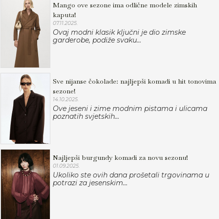
Mango ove sezone ima odlične modele zimskih
kaputa!
07.11.2025.
Ovaj modni klasik ključni je dio zimske
garderobe, podiže svaku...
Sve nijanse čokolade: najljepši komadi u hit tonovima
sezone!
14.10.2025.
Ove jeseni i zime modnim pistama i ulicama
poznatih svjetskih...
Najljepši burgundy komadi za novu sezonu!
01.09.2025.
Ukoliko ste ovih dana prošetali trgovinama u
potrazi za jesenskim...