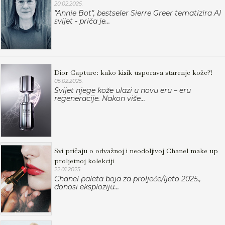
20.02.2025.
"Annie Bot", bestseler Sierre Greer tematizira AI
svijet - priča je...
Dior Capture: kako kisik usporava starenje kože?!
05.02.2025.
Svijet njege kože ulazi u novu eru – eru
regeneracije. Nakon više...
Svi pričaju o odvažnoj i neodoljivoj Chanel make up
proljetnoj kolekciji
22.01.2025.
Chanel paleta boja za proljeće/ljeto 2025.,
donosi eksploziju...