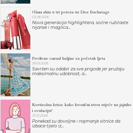
Glass skin u tri poteza uz Dior Backstage
03.08.2026.
Nova generacija highlightera, sočne ružičaste
nijanse i maglica...
Predivne casual haljine za početak ljeta
26.05.2026.
Savršen su odabir za sve prigode jer pružaju
maksimalnu udobnost, a...
Kortizolna kriza: kako kronični stres utječe na jajnike
i ovulaciju?
13.05.2026.
Ponekad su dovoljne i najmanje sitnice da
izbace tijelo iz...