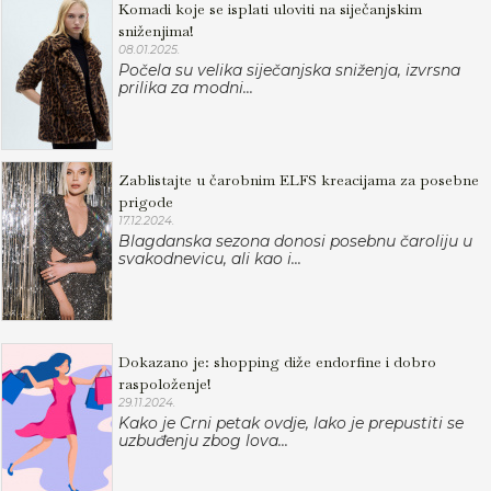
Komadi koje se isplati uloviti na siječanjskim
sniženjima!
08.01.2025.
Počela su velika siječanjska sniženja, izvrsna
prilika za modni...
Zablistajte u čarobnim ELFS kreacijama za posebne
prigode
17.12.2024.
Blagdanska sezona donosi posebnu čaroliju u
svakodnevicu, ali kao i...
Dokazano je: shopping diže endorfine i dobro
raspoloženje!
29.11.2024.
Kako je Crni petak ovdje, lako je prepustiti se
uzbuđenju zbog lova...