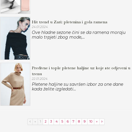
Hit trend u Zari: pletenina i gola ramena
24.01.2024.
Ove hladne sezone čini se da ramena moraju
malo trpjeti zbog mode,...
Predivne i tople pletene haljine uz koje ste odjeveni u
trenu
22.01.2024.
Pletene haljine su savršen izbor za one dane
kada želite izgledati...
«
1
2
3
4
5
6
7
8
9
10
»