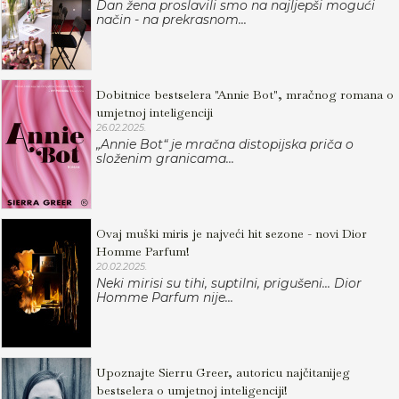
Dan žena proslavili smo na najljepši mogući
način - na prekrasnom...
Dobitnice bestselera "Annie Bot", mračnog romana o
umjetnoj inteligenciji
26.02.2025.
„Annie Bot“ je mračna distopijska priča o
složenim granicama...
Ovaj muški miris je najveći hit sezone - novi Dior
Homme Parfum!
20.02.2025.
Neki mirisi su tihi, suptilni, prigušeni... Dior
Homme Parfum nije...
Upoznajte Sierru Greer, autoricu najčitanijeg
bestselera o umjetnoj inteligenciji!