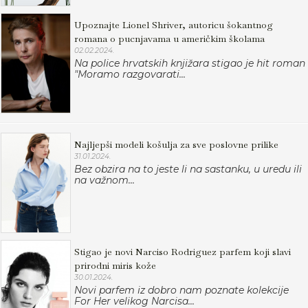
Upoznajte Lionel Shriver, autoricu šokantnog
romana o pucnjavama u američkim školama
02.02.2024.
Na police hrvatskih knjižara stigao je hit roman
"Moramo razgovarati...
Najljepši modeli košulja za sve poslovne prilike
31.01.2024.
Bez obzira na to jeste li na sastanku, u uredu ili
na važnom...
Stigao je novi Narciso Rodriguez parfem koji slavi
prirodni miris kože
30.01.2024.
Novi parfem iz dobro nam poznate kolekcije
For Her velikog Narcisa...