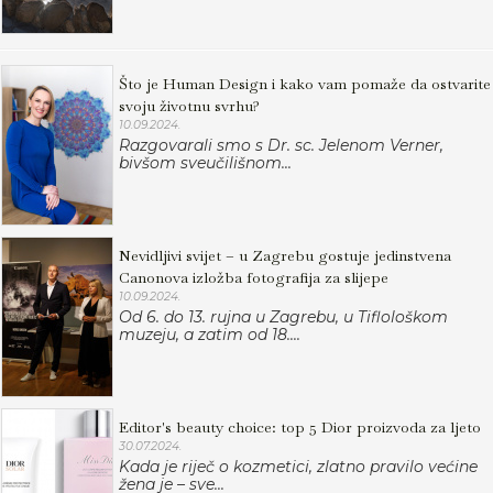
Što je Human Design i kako vam pomaže da ostvarite
svoju životnu svrhu?
10.09.2024.
Razgovarali smo s Dr. sc. Jelenom Verner,
bivšom sveučilišnom...
Nevidljivi svijet – u Zagrebu gostuje jedinstvena
Canonova izložba fotografija za slijepe
10.09.2024.
Od 6. do 13. rujna u Zagrebu, u Tiflološkom
muzeju, a zatim od 18....
Editor's beauty choice: top 5 Dior proizvoda za ljeto
30.07.2024.
Kada je riječ o kozmetici, zlatno pravilo većine
žena je – sve...