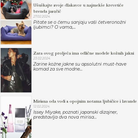
Ušuškajte svoje dlakavce u najmekše krevetiće
brenda jas2čić
27.02.2024.
Pitate se o čemu sanjaju vaši četveronožni
ljubimci? O vama,...
Zara ovog proljeća ima odlične modele kožnih jakni
23.02.2024.
Zarine kožne jakne su apsolutni must-have
komad za sve modne...
Mirisna oda vodi s opojnim notama ljubičice i lavande
12.02.2024.
Issey Miyake, poznati japanski dizajner,
predstavlja dva nova mirisa...