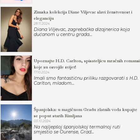
Zimska kolekcija Diane Viljevac slavi ženstvenost i
eleganciju
28.11.2024.
Diana Viljevac, zagrebačka dizajnerica koja
dućanom u centru grada...
Upoznajte H.D. Carlton, spisateljicu mračnih romansi
koje su osvojile svijet!
17.10.2024.
Imali smo fantastičnu priliku razgovarati s H.D.
Carlton, mladom...
Španjolska: u magičnom Gradu zlatnih voda kupajte
se poput starih Rimljana
03.10.2024.
Na najljepšoj španjolskoj termalnoj ruti
smjestio se Ourense, Grad...