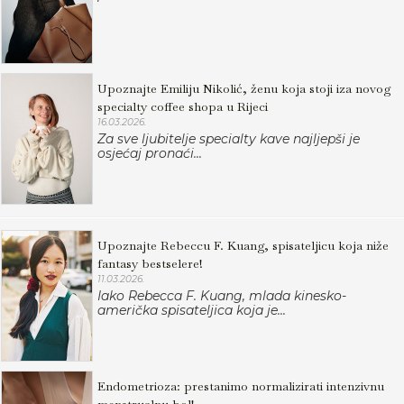
Upoznajte Emiliju Nikolić, ženu koja stoji iza novog
specialty coffee shopa u Rijeci
16.03.2026.
Za sve ljubitelje specialty kave najljepši je
osjećaj pronaći...
Upoznajte Rebeccu F. Kuang, spisateljicu koja niže
fantasy bestselere!
11.03.2026.
Iako Rebecca F. Kuang, mlada kinesko-
američka spisateljica koja je...
Endometrioza: prestanimo normalizirati intenzivnu