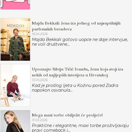
Majda Bekkali: žena iza jednog od najsuptilnijih
parfemskih brendova
16.04.2026.
Majda Bekkali gotovo uopće ne daje intervjue,
ne voli društvene...
Upoznajte Silviju Tičić Ivandu, ženu koja stoji iza
nekih od najljepših interijera u Hrvatskoj
13.04.2026.
Kad je prošlog ljeta u Kožinu pored Zadra
napokon osvanula...
Mega maxi torbe obilježit će proljeće!
31.03.2026.
Praktične i elegantne, maxi torbe proživljavaju
pravi comeback i...