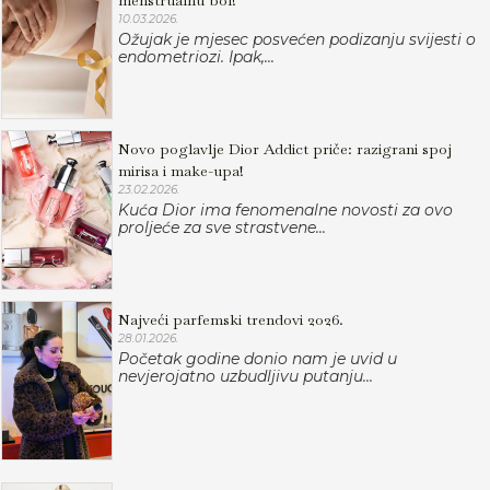
menstrualnu bol!
10.03.2026.
Ožujak je mjesec posvećen podizanju svijesti o
endometriozi. Ipak,...
Novo poglavlje Dior Addict priče: razigrani spoj
mirisa i make-upa!
23.02.2026.
Kuća Dior ima fenomenalne novosti za ovo
proljeće za sve strastvene...
Najveći parfemski trendovi 2026.
28.01.2026.
Početak godine donio nam je uvid u
nevjerojatno uzbudljivu putanju...