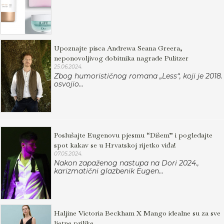
Upoznajte pisca Andrewa Seana Greera,
neponovoljivog dobitnika nagrade Pulitzer
25.06.2024.
Zbog humorističnog romana „Less“, koji je 2018.
osvojio...
Poslušajte Eugenovu pjesmu “Dišem” i pogledajte
spot kakav se u Hrvatskoj rijetko viđa!
07.05.2024.
Nakon zapaženog nastupa na Dori 2024.,
karizmatični glazbenik Eugen...
Haljine Victoria Beckham X Mango idealne su za sve
ljetne prilike