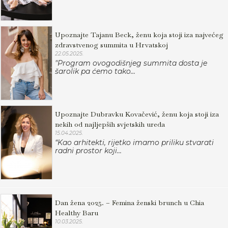
Upoznajte Tajanu Beck, ženu koja stoji iza najvećeg
zdravstvenog summita u Hrvatskoj
22.05.2025.
"Program ovogodišnjeg summita dosta je
šarolik pa ćemo tako...
Upoznajte Dubravku Kovačević, ženu koja stoji iza
nekih od najljepših svjetskih ureda
15.04.2025.
“Kao arhitekti, rijetko imamo priliku stvarati
radni prostor koji...
Dan žena 2025. – Femina ženski brunch u Chia
Healthy Baru
10.03.2025.