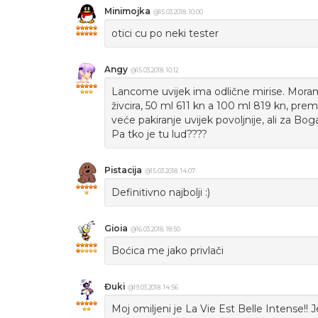
Minimojka
@15.03.2018. 10:00
otici cu po neki tester
Angy
@15.03.2018. 10:12
Lancome uvijek ima odlične mirise. Moram 
živcira, 50 ml 611 kn a 100 ml 819 kn, pr
veće pakiranje uvijek povoljnije, ali za Boga
Pa tko je tu lud????
Pistacija
@15.03.2018. 14:07
Definitivno najbolji :)
Gioia
@16.03.2018. 18:50
Boćica me jako privlači
Đuki
@19.03.2018. 14:56
Moj omiljeni je La Vie Est Belle Intense!! 