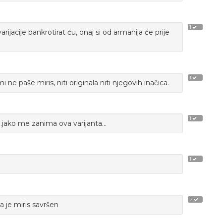
1
rijacije bankrotirat ću, onaj si od armanija će prije
1
 ne paše miris, niti originala niti njegovih inačica.
1
.jako me zanima ova varijanta...
1
2
a je miris savršen