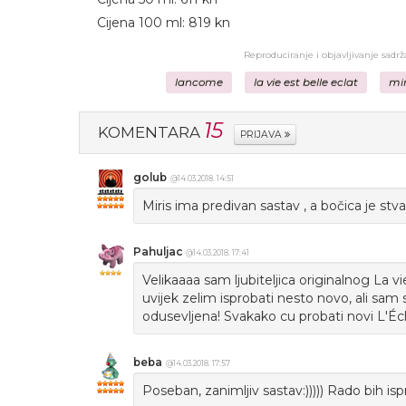
Cijena 100 ml: 819 kn
Reproduciranje i objavljivanje sadr
lancome
la vie est belle eclat
mir
15
KOMENTARA
PRIJAVA
golub
@14.03.2018. 14:51
Miris ima predivan sastav , a bočica je stva
Pahuljac
@14.03.2018. 17:41
Velikaaaa sam ljubiteljica originalnog La 
uvijek zelim isprobati nesto novo, ali sam 
odusevljena! Svakako cu probati novi L'Éc
beba
@14.03.2018. 17:57
Poseban, zanimljiv sastav:))))) Rado bih isprobala....