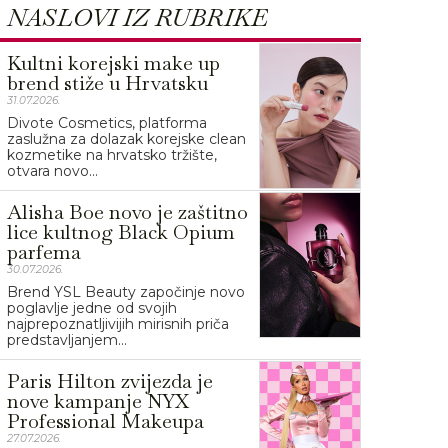
NASLOVI IZ RUBRIKE
Kultni korejski make up
brend stiže u Hrvatsku
31.07.2026.
Divote Cosmetics, platforma
zaslužna za dolazak korejske clean
kozmetike na hrvatsko tržište,
otvara novo...
Alisha Boe novo je zaštitno
lice kultnog Black Opium
parfema
30.07.2026.
Brend YSL Beauty započinje novo
poglavlje jedne od svojih
najprepoznatljivijih mirisnih priča
predstavljanjem...
Paris Hilton zvijezda je
nove kampanje NYX
Professional Makeupa
27.07.2026.