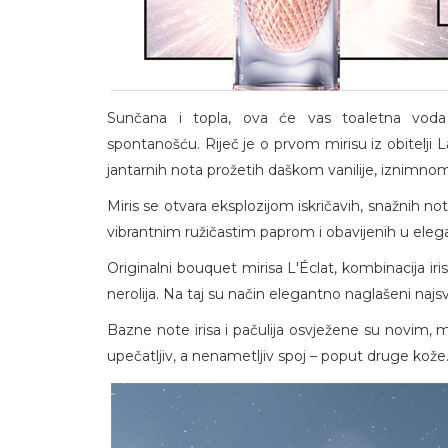
Sunčana i topla, ova će vas toaletna voda 
spontanošću. Riječ je o prvom mirisu iz obitelji L
jantarnih nota prožetih daškom vanilije, iznimno
Miris se otvara eksplozijom iskričavih, snažnih no
vibrantnim ružičastim paprom i obavijenih u elega
Originalni bouquet mirisa L'Éclat, kombinacija iri
nerolija. Na taj su način elegantno naglašeni najsvjež
Bazne note irisa i pačulija osvježene su novim
upečatljiv, a nenametljiv spoj – poput druge kože