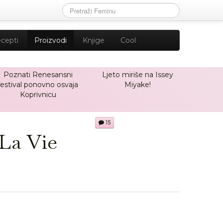
cepti
Proizvodi
Knjige
Cool
Poznati Renesansni
Ljeto miriše na Issey
festival ponovno osvaja
Miyake!
Koprivnicu
15
 La Vie