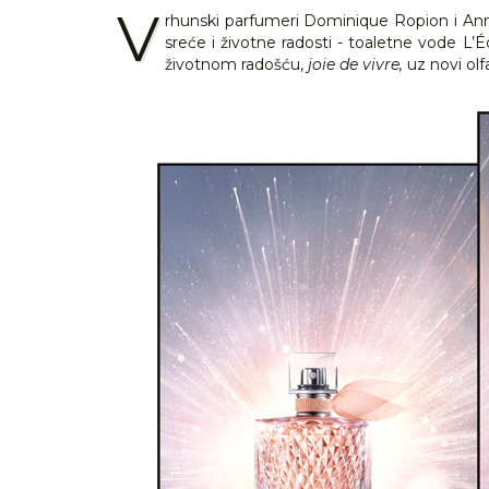
V
rhunski parfumeri Dominique Ropion i Anne F
sreće i životne radosti - toaletne vode L’
životnom radošću,
joie de vivre,
uz novi olfa