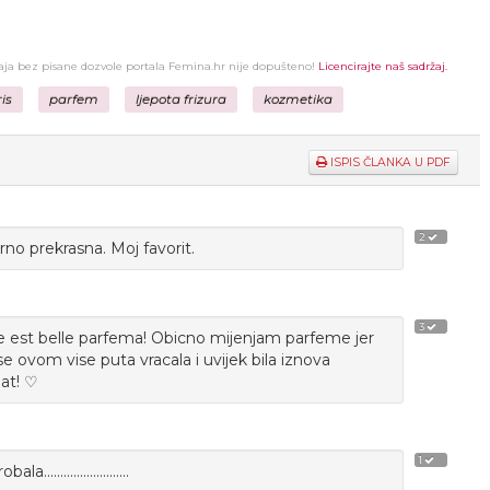
žaja bez pisane dozvole portala Femina.hr nije dopušteno!
Licencirajte naš sadržaj.
is
parfem
ljepota frizura
kozmetika
ISPIS ČLANKA U PDF
2
rno prekrasna. Moj favorit.
3
vie est belle parfema! Obicno mijenjam parfeme jer
se ovom vise puta vracala i uvijek bila iznova
lat! ♡
1
......................