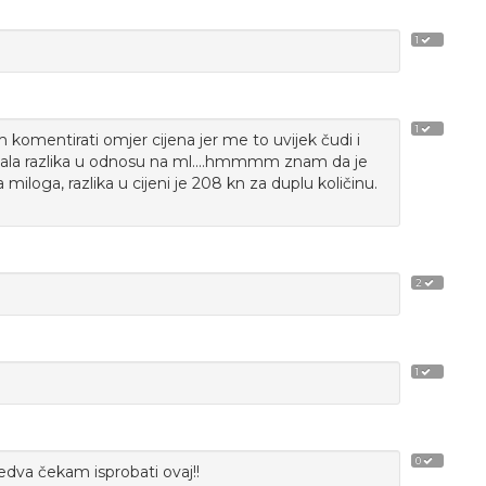
1
1
komentirati omjer cijena jer me to uvijek čudi i
emala razlika u odnosu na ml....hmmmm znam da je
 miloga, razlika u cijeni je 208 kn za duplu količinu.
2
1
0
Jedva čekam isprobati ovaj!!