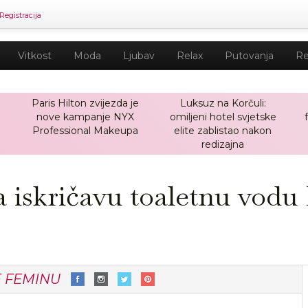
Registracija
Vitkost
Moda
Ljubav
Relax
Putovanja
Re
Paris Hilton zvijezda je
Luksuz na Korčuli:
nove kampanje NYX
omiljeni hotel svjetske
a
Professional Makeupa
elite zablistao nakon
redizajna
 iskričavu toaletnu vodu
E FEMINU