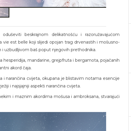
oduševiti beskrajnom delikatnošću i razoružavajućom
a vie est belle koji slijedi opojan trag drvenastih i mošusno-
m i uzbudljivom baš poput njegovih prethodnika.
ta hesperidija, mandarine, grejpfruta i bergamota, pojačanih
ntni akord čaja.
sa i narančina cvijeta, okupana je blistavim notama esencije
iji i najsjajniji aspekti narančina cvijeta.
, mekim i maznim akordima mošusa i ambroksana, stvarajući
.