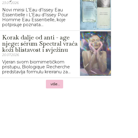
23.07.2026.
Novi mirisi L’Eau d’Issey Eau
Essentielle i L’Eau d’Issey Pour
Homme Eau Essentielle, koje
potpisuje poznata...
Korak dalje od anti - age
njege: sérum Spectral vraća
koži blistavost i svježinu
20.07.2026.
Vjeran svom biomimetičkom
pristupu, Biologique Recherche
predstavlja formulu kreiranu za...
više...