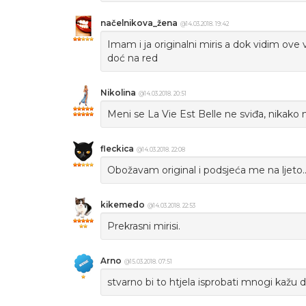
načelnikova_žena
@14.03.2018. 19:42
Imam i ja originalni miris a dok vidim ove va
doć na red
Nikolina
@14.03.2018. 20:51
Meni se La Vie Est Belle ne sviđa, nikako mi
fleckica
@14.03.2018. 22:08
Obožavam original i podsjeća me na ljeto..
kikemedo
@14.03.2018. 22:53
Prekrasni mirisi.
Arno
@15.03.2018. 07:51
stvarno bi to htjela isprobati mnogi kažu d