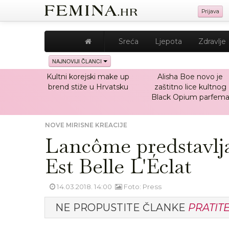
Prijava
Sreća
Ljepota
Zdravlje
NAJNOVIJI ČLANCI
Kultni korejski make up
Alisha Boe novo je
brend stiže u Hrvatsku
zaštitno lice kultnog
Black Opium parfem
NOVE MIRISNE KREACIJE
Lancôme predstavlja
Est Belle L'Éclat
14.03.2018. 14:00
Foto: Press
NE PROPUSTITE ČLANKE
PRATIT