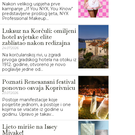
Nakon velikog uspjeha prve
kampanje „If You NYX, You Know“
predstavljene prošlog ljeta, NYX
Professional Makeup...
Luksuz na Korčuli: omiljeni
hotel svjetske elite
zablistao nakon redizajna
24.07.2026.
Na korčulanskoj rivi, u zgradi
prvoga gradskog hotela na otoku iz
1912. godine, otvoreno je novo
poglavlje jedne od...
Poznati Renesansni festival
ponovno osvaja Koprivnicu
23.07.2026.
Postoje manifestacije koje
posjetite jednom, a postoje i one
kojima se vraćate iz godine u
godinu. Upravo je takav...
Ljeto miriše na Issey
Miyake!