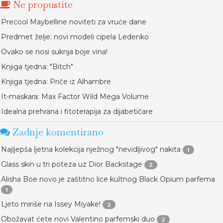
Ne propustite
Precool Maybelline noviteti za vruće dane
Predmet želje: novi modeli cipela Ledenko
Ovako se nosi suknja boje vina!
Knjiga tjedna: "Bitch"
Knjiga tjedna: Priče iz Alhambre
It-maskara: Max Factor Wild Mega Volume
Idealna prehrana i fitoterapija za dijabetičare
Zadnje komentirano
Najljepša ljetna kolekcija nježnog "nevidljivog" nakita
1
Glass skin u tri poteza uz Dior Backstage
2
Alisha Boe novo je zaštitno lice kultnog Black Opium parfema
1
Ljeto miriše na Issey Miyake!
2
Obožavat ćete novi Valentino parfemski duo
2