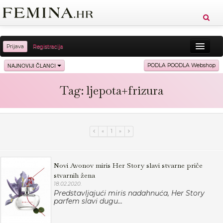
Prijava
Registracija
Sreća
Ljepota
Zdravlje
Vitkost
NAJNOVIJI ČLANCI
PODLA POODLA Webshop
Moda
Ljubav
Relax
Putovanja
Recepti
Tag: ljepota+frizura
Proizvodi
Knjige
Cool
«
1
»
Novi Avonov miris Her Story slavi stvarne priče
stvarnih žena
18.02.2020.
Predstavljajući miris nadahnuća, Her Story
parfem slavi dugu...