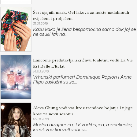
Šest sjajnih mark. Gel lakova za nokte nadahnutih
cvijećem i proljećem
31.01.2019.
Kažu kako je žena bespomoćna samo dok joj se
ne osuši lak na...
Lancôme predstavlja iskričavu toaletnu vodu La Vie
Est Belle L'Éclat
14.03.2018.
Vrhunski parfumeri Dominique Ropion i Anne
Flipo zaslužni su za...
Alexa Chung vodi vas kroz trendove bojanja i njege
kose za novu sezonu
05.01.2018.
Modna dizajnerica, TV voditeljica, manekenka,
kreativna konzultantica...