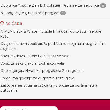
Dobitnica Yoskine Zen Lift Collagen Pro linije za njegu lica
5
Ne odgađajte ginekološki pregled!
1
30 dana
NIVEA Black & White Invisible linija učinkovito štiti i njeguje
kožu
Ovaj edukativni vodič pruža podršku roditeljima u razgovorima
s djecom
Kava je zdrava: kofein i vaša koža se vole
Vodič za seks tijekom toplinskog vala
One mijenjaju Hrvatsku: proglašena Žena godine!
Foreo ima rješenje za dugotrajni ljetni glow
Zašto je menstrualna čašica tajno oružje za održiva ljetna
putovanja