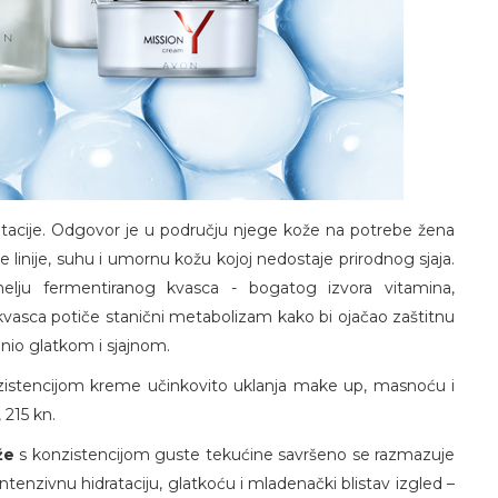
tacije. Odgovor je u području njege kože na potrebe žena
 linije, suhu i umornu kožu kojoj nedostaje prirodnog sjaja.
emelju fermentiranog kvasca - bogatog izvora vitamina,
 kvasca potiče stanični metabolizam kako bi ojačao zaštitnu
inio glatkom i sjajnom.
zistencijom kreme učinkovito uklanja make up, masnoću i
 215 kn.
ože
s konzistencijom guste tekućine savršeno se razmazuje
 intenzivnu hidrataciju, glatkoću i mladenački blistav izgled –