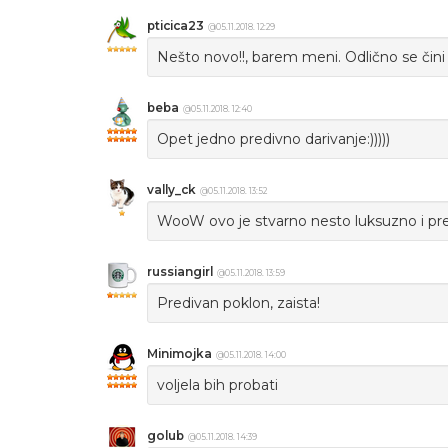
pticica23
@05.11.2018. 12:29
Nešto novo!!, barem meni. Odlično se čini i
beba
@05.11.2018. 12:40
Opet jedno predivno darivanje:)))))
vally_ck
@05.11.2018. 13:52
WooW ovo je stvarno nesto luksuzno i pr
russiangirl
@05.11.2018. 13:59
Predivan poklon, zaista!
Minimojka
@05.11.2018. 14:00
voljela bih probati
golub
@05.11.2018. 14:39