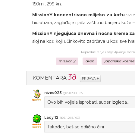
150ml, 299 kn.
MissionY koncentrirano mlijeko za kožu
svil
hidratizira, zaglađuje i jača zaštitnu barijeru kože
MissionY njegujuća dnevna i noćna krema za 
sloj na koži koji učinkovito zadržava u koži sve hr
Reproduciranje i objavljivanje sadr
mission y
avon
japanska kozme
38
KOMENTARA
PRIJAVA
nives023
@05.11.2018. 10:32
Ovo bih voljela isprobati, super izgleda...
Lady 12
@05.11.2018. 10:37
Također, baš se odlično čini