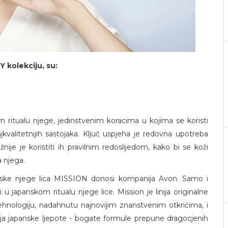
Y kolekciju, su:
m ritualu njege, jedinstvenim koracima u kojima se koristi
kvalitetnijih sastojaka. Ključ uspjeha je redovna upotreba
nije je koristiti ih pravilnim redoslijedom, kako bi se koži
a njega.
apanske njege lica MISSION donosi kompanija Avon. Samo i
u japanskom ritualu njege lice. Mission je linija originalne
hnologiju, nadahnutu najnovijim znanstvenim otkrićima, i
ija japanske ljepote - bogate formule prepune dragocjenih