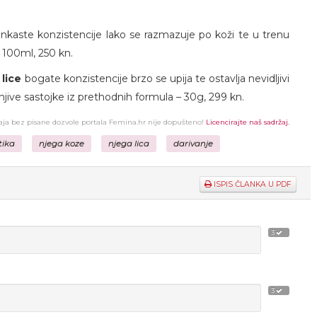
enkaste konzistencije lako se razmazuje po koži te u trenu
 – 100ml, 250 kn.
lice
bogate konzistencije brzo se upija te ostavlja nevidljivi
anjive sastojke iz prethodnih formula – 30g, 299 kn.
žaja bez pisane dozvole portala Femina.hr nije dopušteno!
Licencirajte naš sadržaj.
tika
njega koze
njega lica
darivanje
ISPIS ČLANKA U PDF
3
3