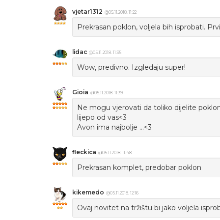
vjetar1312
@05.11.2018. 11:22
Prekrasan poklon, voljela bih isprobati. Pr
lidac
@05.11.2018. 11:35
Wow, predivno. Izgledaju super!
Gioia
@05.11.2018. 11:39
Ne mogu vjerovati da toliko dijelite poklo
lijepo od vas<3
Avon ima najbolje ...<3
fleckica
@05.11.2018. 11:48
Prekrasan komplet, predobar poklon
kikemedo
@05.11.2018. 12:16
Ovaj novitet na tržištu bi jako voljela isprob