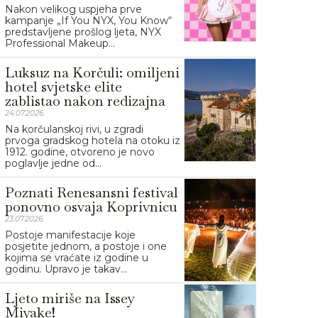
Nakon velikog uspjeha prve
kampanje „If You NYX, You Know“
predstavljene prošlog ljeta, NYX
Professional Makeup...
Luksuz na Korčuli: omiljeni
hotel svjetske elite
zablistao nakon redizajna
24.07.2026.
Na korčulanskoj rivi, u zgradi
prvoga gradskog hotela na otoku iz
1912. godine, otvoreno je novo
poglavlje jedne od...
Poznati Renesansni festival
ponovno osvaja Koprivnicu
23.07.2026.
Postoje manifestacije koje
posjetite jednom, a postoje i one
kojima se vraćate iz godine u
godinu. Upravo je takav...
Ljeto miriše na Issey
Miyake!