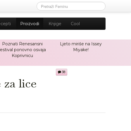
cepti
Proizvodi
Knjige
Cool
Poznati Renesansni
Ljeto miriše na Issey
festival ponovno osvaja
Miyake!
Koprivnicu
38
za lice