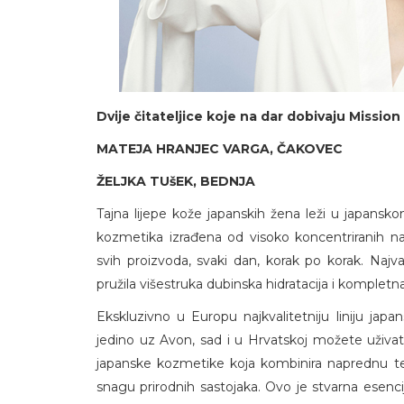
Dvije čitateljice koje na dar dobivaju Mission 
MATEJA HRANJEC VARGA, ČAKOVEC
ŽELJKA TUšEK, BEDNJA
Tajna lijepe kože japanskih žena leži u japansko
kozmetika izrađena od visoko koncentriranih naj
svih proizvoda, svaki dan, korak po korak. Najvaž
pružila višestruka dubinska hidratacija i kompletn
Ekskluzivno u Europu najkvalitetniju liniju j
jedino uz Avon, sad i u Hrvatskoj možete uživati 
japanske kozmetike koja kombinira naprednu te
snagu prirodnih sastojaka. Ovo je stvarna esenc