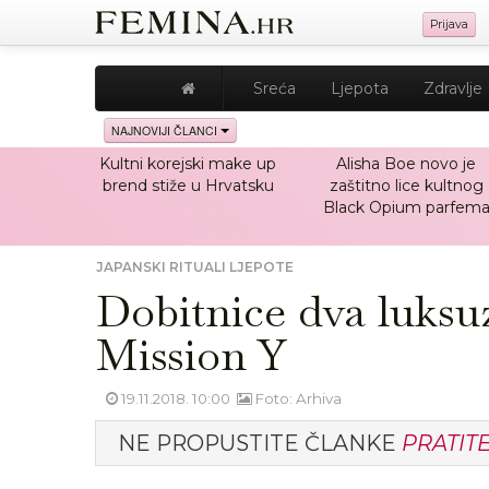
Prijava
Sreća
Ljepota
Zdravlje
NAJNOVIJI ČLANCI
Kultni korejski make up
Alisha Boe novo je
brend stiže u Hrvatsku
zaštitno lice kultnog
Black Opium parfem
JAPANSKI RITUALI LJEPOTE
Dobitnice dva luksuz
Mission Y
19.11.2018. 10:00
Foto: Arhiva
NE PROPUSTITE ČLANKE
PRATIT