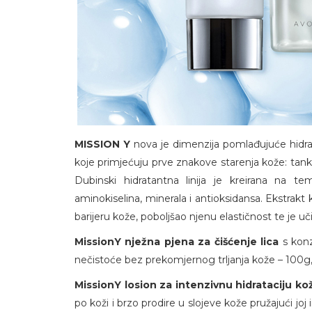
MISSION Y
nova je dimenzija pomlađujuće hidra
koje primjećuju prve znakove starenja kože: tanke
Dubinski hidratantna linija je kreirana na t
aminokiselina, minerala i antioksidansa. Ekstrakt
barijeru kože, poboljšao njenu elastičnost te je uč
MissionY nježna pjena za čišćenje lica
s kon
nečistoće bez prekomjernog trljanja kože – 100g,
MissionY losion za intenzivnu hidrataciju k
po koži i brzo prodire u slojeve kože pružajući joj