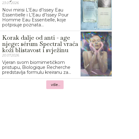
23.07.2026.
Novi mirisi L’Eau d’Issey Eau
Essentielle i L’Eau d’Issey Pour
Homme Eau Essentielle, koje
potpisuje poznata...
Korak dalje od anti - age
njege: sérum Spectral vraća
koži blistavost i svježinu
20.07.2026.
Vjeran svom biomimetičkom
pristupu, Biologique Recherche
predstavlja formulu kreiranu za...
više...