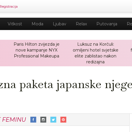
Registracija
Vitkost
Moda
Ljubav
Relax
Putovanja
Re
Paris Hilton zvijezda je
Luksuz na Korčuli:
nove kampanje NYX
omiljeni hotel svjetske
a
Professional Makeupa
elite zablistao nakon
redizajna
na paketa japanske njege 
E FEMINU