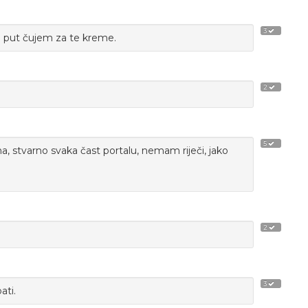
3
vi put čujem za te kreme.
2
5
na, stvarno svaka čast portalu, nemam riječi, jako
2
3
ati.