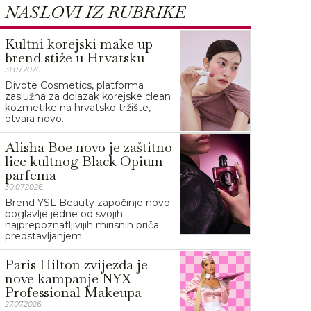
NASLOVI IZ RUBRIKE
Kultni korejski make up
brend stiže u Hrvatsku
31.07.2026.
Divote Cosmetics, platforma
zaslužna za dolazak korejske clean
kozmetike na hrvatsko tržište,
otvara novo...
Alisha Boe novo je zaštitno
lice kultnog Black Opium
parfema
30.07.2026.
Brend YSL Beauty započinje novo
poglavlje jedne od svojih
najprepoznatljivijih mirisnih priča
predstavljanjem...
Paris Hilton zvijezda je
nove kampanje NYX
Professional Makeupa
27.07.2026.