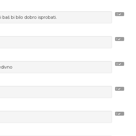
3
 baš bi bilo dobro isprobati.
1
0
edivno
1
1