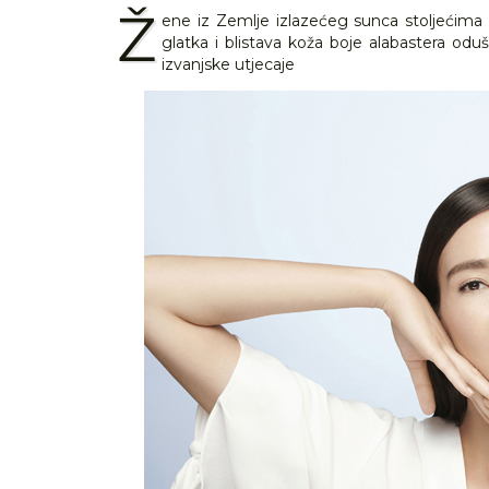
Ž
ene iz Zemlje izlazećeg sunca stoljećima
glatka i blistava koža boje alabastera od
izvanjske utjecaje