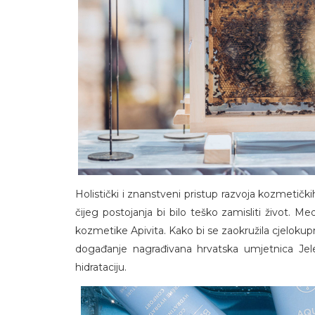
Holistički i znanstveni pristup razvoja kozmetičk
čijeg postojanja bi bilo teško zamisliti život. Me
kozmetike Apivita. Kako bi se zaokružila cjelokupn
događanje nagrađivana hrvatska umjetnica Jelen
hidrataciju.