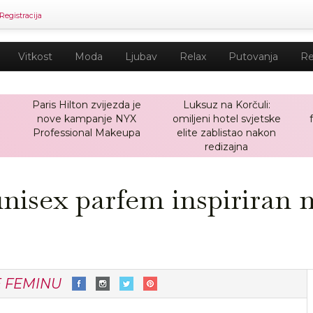
Registracija
Vitkost
Moda
Ljubav
Relax
Putovanja
Re
Paris Hilton zvijezda je
Luksuz na Korčuli:
nove kampanje NYX
omiljeni hotel svjetske
a
Professional Makeupa
elite zablistao nakon
redizajna
unisex parfem inspiriran 
E FEMINU