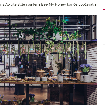
i iz Apivite stiže i parfem Bee My Honey koji će obožavati i