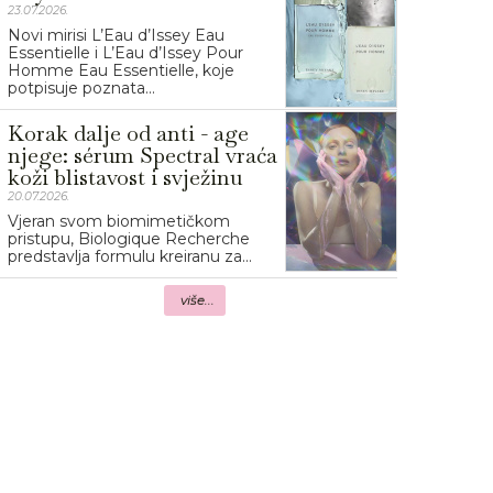
23.07.2026.
Novi mirisi L’Eau d’Issey Eau
Essentielle i L’Eau d’Issey Pour
Homme Eau Essentielle, koje
potpisuje poznata...
Korak dalje od anti - age
njege: sérum Spectral vraća
koži blistavost i svježinu
20.07.2026.
Vjeran svom biomimetičkom
pristupu, Biologique Recherche
predstavlja formulu kreiranu za...
više...