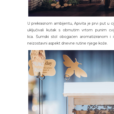
U prekrasnom ambijentu, Apivita je prvi put u cij
uključivali kutak s obrnutim vrtom punim cvij
lica. Šumski stol obogaćen aromatiziranom i i
neizostavni aspekt dnevne rutine njege kože.