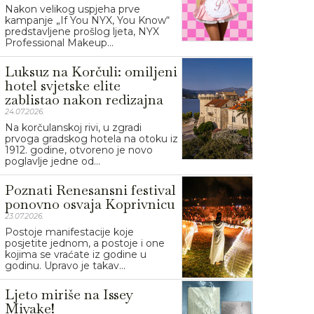
Nakon velikog uspjeha prve
kampanje „If You NYX, You Know“
predstavljene prošlog ljeta, NYX
Professional Makeup...
Luksuz na Korčuli: omiljeni
hotel svjetske elite
zablistao nakon redizajna
24.07.2026.
Na korčulanskoj rivi, u zgradi
prvoga gradskog hotela na otoku iz
1912. godine, otvoreno je novo
poglavlje jedne od...
Poznati Renesansni festival
ponovno osvaja Koprivnicu
23.07.2026.
Postoje manifestacije koje
posjetite jednom, a postoje i one
kojima se vraćate iz godine u
godinu. Upravo je takav...
Ljeto miriše na Issey
Miyake!