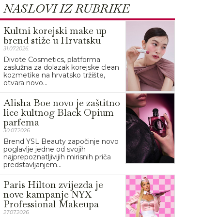
NASLOVI IZ RUBRIKE
Kultni korejski make up
brend stiže u Hrvatsku
31.07.2026.
Divote Cosmetics, platforma
zaslužna za dolazak korejske clean
kozmetike na hrvatsko tržište,
otvara novo...
Alisha Boe novo je zaštitno
lice kultnog Black Opium
parfema
30.07.2026.
Brend YSL Beauty započinje novo
poglavlje jedne od svojih
najprepoznatljivijih mirisnih priča
predstavljanjem...
Paris Hilton zvijezda je
nove kampanje NYX
Professional Makeupa
27.07.2026.