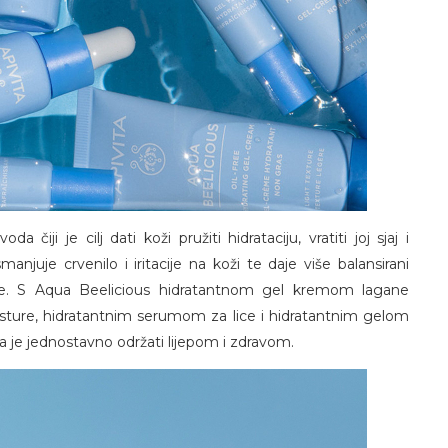
a čiji je cilj dati koži pružiti hidrataciju, vratiti joj sjaj i
 smanjuje crvenilo i iritacije na koži te daje više balansirani
ože. S Aqua Beelicious hidratantnom gel kremom lagane
ture, hidratantnim serumom za lice i hidratantnim gelom
a je jednostavno održati lijepom i zdravom.