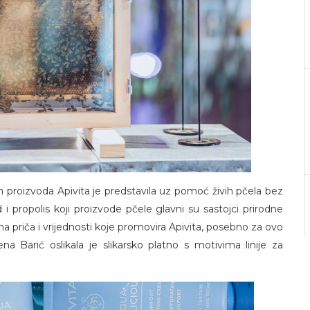
ih proizvoda Apivita je predstavila uz pomoć živih pčela bez
d i propolis koji proizvode pčele glavni su sastojci prirodne
a priča i vrijednosti koje promovira Apivita, posebno za ovo
a Barić oslikala je slikarsko platno s motivima linije za