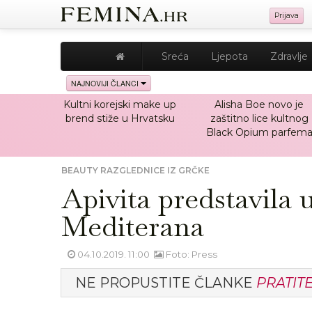
Prijava
Sreća
Ljepota
Zdravlje
NAJNOVIJI ČLANCI
Kultni korejski make up
Alisha Boe novo je
brend stiže u Hrvatsku
zaštitno lice kultnog
Black Opium parfem
BEAUTY RAZGLEDNICE IZ GRČKE
Apivita predstavila 
Mediterana
04.10.2019. 11:00
Foto: Press
NE PROPUSTITE ČLANKE
PRATIT