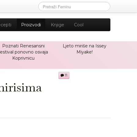
cepti
Proizvodi
Knjige
Cool
Poznati Renesansni
Ljeto miriše na Issey
festival ponovno osvaja
Miyake!
Koprivnicu
11
mirisima