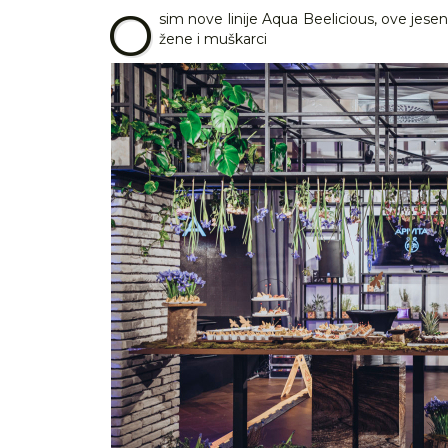
O
sim nove linije Aqua Beelicious, ove jesen
žene i muškarci