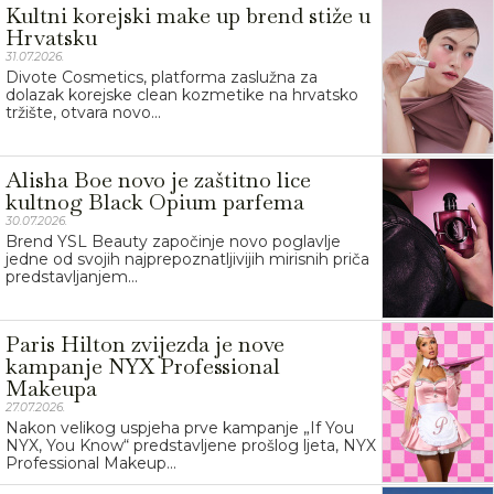
Kultni korejski make up brend stiže u
Hrvatsku
31.07.2026.
Divote Cosmetics, platforma zaslužna za
dolazak korejske clean kozmetike na hrvatsko
tržište, otvara novo...
Alisha Boe novo je zaštitno lice
kultnog Black Opium parfema
30.07.2026.
Brend YSL Beauty započinje novo poglavlje
jedne od svojih najprepoznatljivijih mirisnih priča
predstavljanjem...
Paris Hilton zvijezda je nove
kampanje NYX Professional
Makeupa
27.07.2026.
Nakon velikog uspjeha prve kampanje „If You
NYX, You Know“ predstavljene prošlog ljeta, NYX
Professional Makeup...