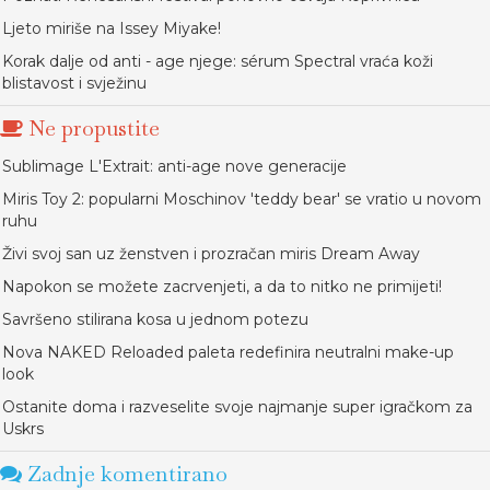
Ljeto miriše na Issey Miyake!
Korak dalje od anti - age njege: sérum Spectral vraća koži
blistavost i svježinu
Ne propustite
Sublimage L'Extrait: anti-age nove generacije
Miris Toy 2: popularni Moschinov 'teddy bear' se vratio u novom
ruhu
Živi svoj san uz ženstven i prozračan miris Dream Away
Napokon se možete zacrvenjeti, a da to nitko ne primijeti!
Savršeno stilirana kosa u jednom potezu
Nova NAKED Reloaded paleta redefinira neutralni make-up
look
Ostanite doma i razveselite svoje najmanje super igračkom za
Uskrs
Zadnje komentirano