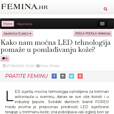
Prijava
Registracija
Sreća
Ljepota
Zdravlje
Vitkost
NAJNOVIJI ČLANCI
PODLA POODLA Webshop
Kako nam moćna LED tehnologija
Moda
Ljubav
Relax
Putovanja
Recepti
pomaže u pomlađivanju kože?
Proizvodi
Knjige
Cool
6
27.08.2020. 10:00
Foto: Press
PRATITE FEMINU
L
ED svjetla, moćna tehnologija osmišljena za tretman
astronauta u svemiru, danas se sve više koristi i u
industriji ljepote. Švedski skintech brand FOREO
među prvima je prepoznao prednosti LED svjetlosne
terapije u tretmanu kože; ona poboljšava vaš izgled, bori se