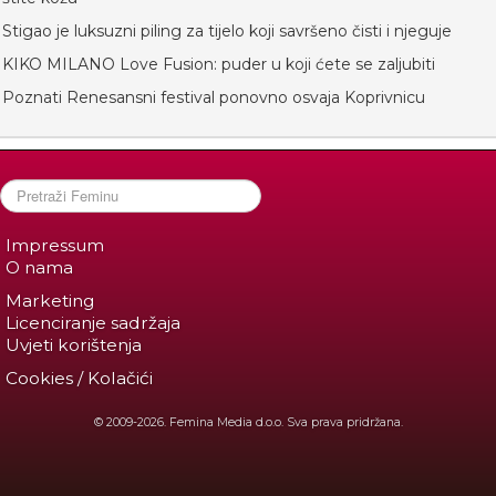
Stigao je luksuzni piling za tijelo koji savršeno čisti i njeguje
KIKO MILANO Love Fusion: puder u koji ćete se zaljubiti
Poznati Renesansni festival ponovno osvaja Koprivnicu
Impressum
O nama
Marketing
Licenciranje sadržaja
Uvjeti korištenja
Cookies / Kolačići
© 2009-2026. Femina Media d.o.o. Sva prava pridržana.