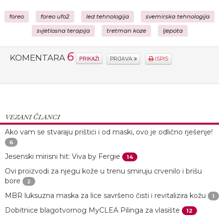
foreo
foreo ufo2
led tehnologija
svemirska tehnologija
svjetlosna terapija
tretman koze
ljepota
6
KOMENTARA
PRIKAŽI
PRIJAVA
ISPIS
VEZANI ČLANCI
Ako vam se stvaraju prištići i od maski, ovo je odlično rješenje!
6
Jesenski mirisni hit: Viva by Fergie
14
Ovi proizvodi za njegu kože u trenu smiruju crvenilo i brišu
bore
2
MBR luksuzna maska za lice savršeno čisti i revitalizira kožu
1
Dobitnice blagotvornog MyCLEA Pilinga za vlasište
12