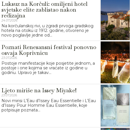
Luksuz na Korčuli: omiljeni hotel
svjetske elite zablistao nakon
redizajna
24.07.2026.
Na korčulanskoj rivi, u zgradi prvoga gradskog
hotela na otoku iz 1912. godine, otvoreno je
novo poglavlje jedne od...
Poznati Renesansni festival ponovno
osvaja Koprivnicu
23.07.2026.
Postoje manifestacije koje posjetite jednom, a
postoje i one kojima se vraćate iz godine u
godinu. Upravo je takav...
Ljeto miriše na Issey Miyake!
23.07.2026.
Novi mirisi L’Eau d’Issey Eau Essentielle i L’Eau
d’Issey Pour Homme Eau Essentielle, koje
potpisuje poznata...