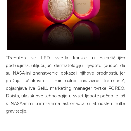
"Trenutno se LED svjetla koriste u najrazličitijim
područjima, uključujući dermatologiju i ljepotu (budući da
su NASA-ini znanstvenici dokazali njihove prednosti), jer
pružaju učinkovite i minimalno invazivne tretmane",
objašnjava Iva Belić, marketing manager tvrtke FOREO.
Doista, ulazak ove tehnologije u svijet ljepote počeo je još
s NASA-inim tretmanima astronauta u atmosferi nulte
gravitacije.