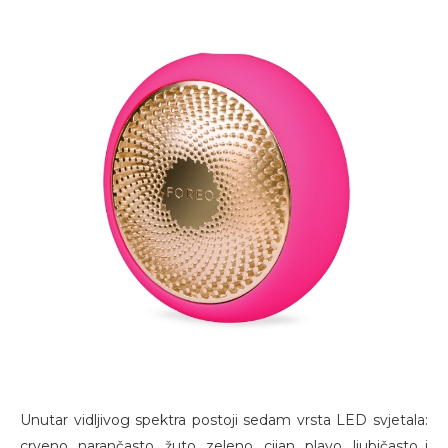
Unutar vidljivog spektra postoji sedam vrsta LED svjetala:
crveno, narančasto, žuto, zeleno, cijan, plavo, ljubičasto i