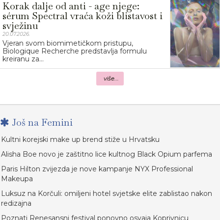
Korak dalje od anti - age njege:
sérum Spectral vraća koži blistavost i
svježinu
20.07.2026.
Vjeran svom biomimetičkom pristupu,
Biologique Recherche predstavlja formulu
kreiranu za...
više...
Još na Femini
Kultni korejski make up brend stiže u Hrvatsku
Alisha Boe novo je zaštitno lice kultnog Black Opium parfema
Paris Hilton zvijezda je nove kampanje NYX Professional
Makeupa
Luksuz na Korčuli: omiljeni hotel svjetske elite zablistao nakon
redizajna
Poznati Renesansni festival ponovno osvaja Koprivnicu