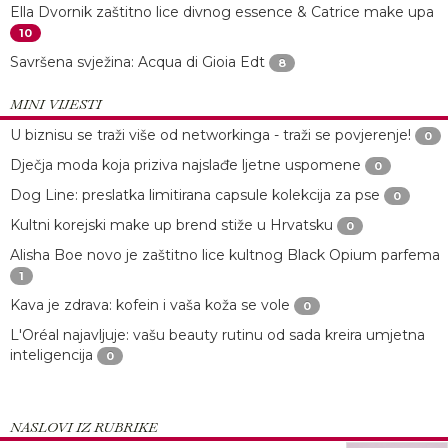
Ella Dvornik zaštitno lice divnog essence & Catrice make upa
10
Savršena svježina: Acqua di Gioia Edt
8
MINI VIJESTI
U biznisu se traži više od networkinga - traži se povjerenje!
0
Dječja moda koja priziva najslađe ljetne uspomene
0
Dog Line: preslatka limitirana capsule kolekcija za pse
0
Kultni korejski make up brend stiže u Hrvatsku
0
Alisha Boe novo je zaštitno lice kultnog Black Opium parfema
1
Kava je zdrava: kofein i vaša koža se vole
0
L'Oréal najavljuje: vašu beauty rutinu od sada kreira umjetna
inteligencija
0
NASLOVI IZ RUBRIKE