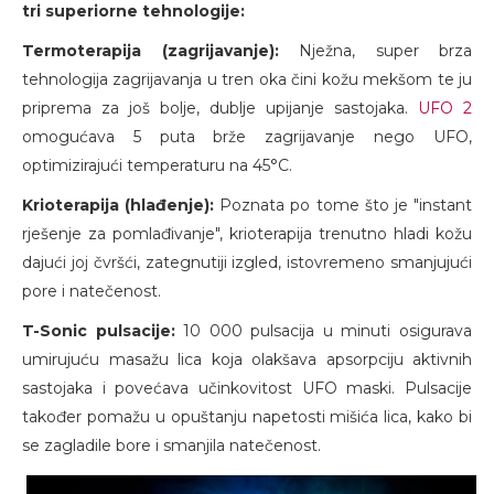
tri superiorne tehnologije:
Termoterapija (zagrijavanje):
Nježna, super brza
tehnologija zagrijavanja u tren oka čini kožu mekšom te ju
priprema za još bolje, dublje upijanje sastojaka.
UFO 2
omogućava 5 puta brže zagrijavanje nego UFO,
optimizirajući temperaturu na 45°C.
Krioterapija (hlađenje):
Poznata po tome što je "instant
rješenje za pomlađivanje", krioterapija trenutno hladi kožu
dajući joj čvršći, zategnutiji izgled, istovremeno smanjujući
pore i natečenost.
T-Sonic pulsacije:
10 000 pulsacija u minuti osigurava
umirujuću masažu lica koja olakšava apsorpciju aktivnih
sastojaka i povećava učinkovitost UFO maski. Pulsacije
također pomažu u opuštanju napetosti mišića lica, kako bi
se zagladile bore i smanjila natečenost.