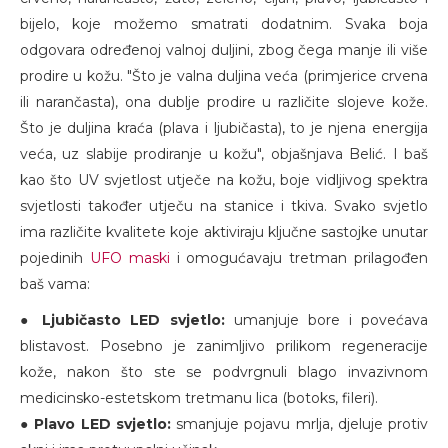
bijelo, koje možemo smatrati dodatnim. Svaka boja
odgovara određenoj valnoj duljini, zbog čega manje ili više
prodire u kožu. "Što je valna duljina veća (primjerice crvena
ili narančasta), ona dublje prodire u različite slojeve kože.
Što je duljina kraća (plava i ljubičasta), to je njena energija
veća, uz slabije prodiranje u kožu", objašnjava Belić. I baš
kao što UV svjetlost utječe na kožu, boje vidljivog spektra
svjetlosti također utječu na stanice i tkiva. Svako svjetlo
ima različite kvalitete koje aktiviraju ključne sastojke unutar
pojedinih
UFO maski
i omogućavaju tretman prilagođen
baš vama:
●
Ljubičasto LED svjetlo:
umanjuje bore i povećava
blistavost. Posebno je zanimljivo prilikom regeneracije
kože, nakon što ste se podvrgnuli blago invazivnom
medicinsko-estetskom tretmanu lica (botoks, fileri).
●
Plavo LED svjetlo:
smanjuje pojavu mrlja, djeluje protiv