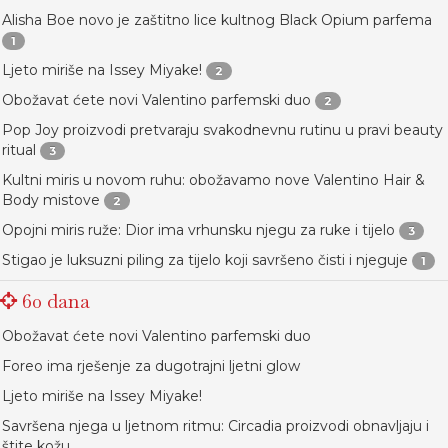
Alisha Boe novo je zaštitno lice kultnog Black Opium parfema
1
Ljeto miriše na Issey Miyake!
2
Obožavat ćete novi Valentino parfemski duo
2
Pop Joy proizvodi pretvaraju svakodnevnu rutinu u pravi beauty
ritual
3
Kultni miris u novom ruhu: obožavamo nove Valentino Hair &
Body mistove
2
Opojni miris ruže: Dior ima vrhunsku njegu za ruke i tijelo
3
Stigao je luksuzni piling za tijelo koji savršeno čisti i njeguje
1
60 dana
Obožavat ćete novi Valentino parfemski duo
Foreo ima rješenje za dugotrajni ljetni glow
Ljeto miriše na Issey Miyake!
Savršena njega u ljetnom ritmu: Circadia proizvodi obnavljaju i
štite kožu