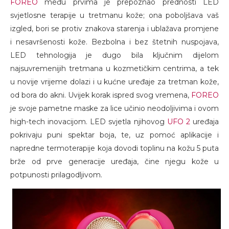
FOREO
među prvima je prepoznao prednosti LED
svjetlosne terapije u tretmanu kože; ona poboljšava vaš
izgled, bori se protiv znakova starenja i ublažava promjene
i nesavršenosti kože. Bezbolna i bez štetnih nuspojava,
LED tehnologija je dugo bila ključnim dijelom
najsuvremenijih tretmana u kozmetičkim centrima, a tek
u novije vrijeme dolazi i u kućne uređaje za tretman kože,
od bora do akni. Uvijek korak ispred svog vremena,
FOREO
je svoje pametne maske za lice učinio neodoljivima i ovom
high-tech inovacijom. LED svjetla njihovog
UFO 2
uređaja
pokrivaju puni spektar boja, te, uz pomoć aplikacije i
napredne termoterapije koja dovodi toplinu na kožu 5 puta
brže od prve generacije uređaja, čine njegu kože u
potpunosti prilagodljivom.