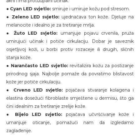
akni i ima protuupalni učinak.
●
Cyan LED svjetlo:
smiruje i umiruje kožu pod stresom.
●
Zeleno LED svjetlo:
ujednačava ton kože. Djeluje na
melanocite i idealno je za tretiranje mrlja.
●
Žuto LED svjetlo:
umanjuje pojavu crvenila, pruža
umirujući učinak i potiče cirkulaciju. Dobar je saveznik
osjetljivoj koži, u borbi protiv rozaceje ili drugih, sličnih
stanja kože.
●
Narančasto LED svjetlo:
revitalizira kožu za postizanje
prirodnog sjaja. Najbolje pomaže da povratimo blistavost
kože jer potiče cirkulaciju.
●
Crveno LED svjetlo:
pojačava stvaranje kolagena i
elastina dosežući fibroblaste smještene u dermisu, što ga
čini idealnim za tretiranje zrelije kože.
●
Bijelo LED svjetlo:
pojačava učvršćivanje kože i
umanjuje oticanje, pomažući nam da izgledamo
zaglađenije.