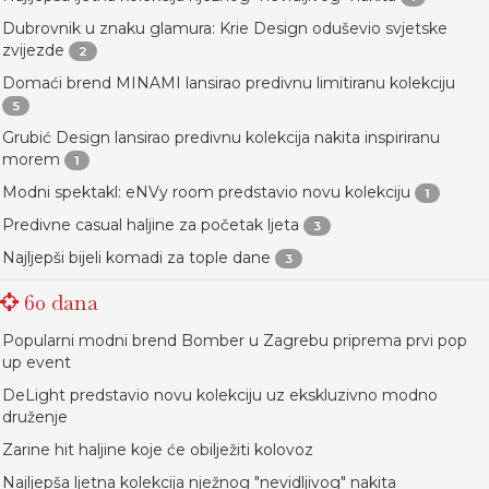
Dubrovnik u znaku glamura: Krie Design oduševio svjetske
zvijezde
2
Domaći brend MINAMI lansirao predivnu limitiranu kolekciju
5
Grubić Design lansirao predivnu kolekcija nakita inspiriranu
morem
1
Modni spektakl: eNVy room predstavio novu kolekciju
1
Predivne casual haljine za početak ljeta
3
Najljepši bijeli komadi za tople dane
3
60 dana
Popularni modni brend Bomber u Zagrebu priprema prvi pop
up event
DeLight predstavio novu kolekciju uz ekskluzivno modno
druženje
Zarine hit haljine koje će obilježiti kolovoz
Najljepša ljetna kolekcija nježnog "nevidljivog" nakita