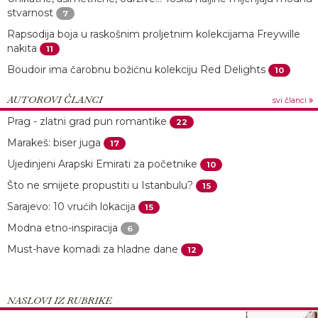
stvarnost
7
Rapsodija boja u raskošnim proljetnim kolekcijama Freywille
nakita
11
Boudoir ima čarobnu božićnu kolekciju Red Delights
10
AUTOROVI ČLANCI
svi članci
Prag - zlatni grad pun romantike
22
Marakeš: biser juga
17
Ujedinjeni Arapski Emirati za početnike
10
Što ne smijete propustiti u Istanbulu?
15
Sarajevo: 10 vrućih lokacija
15
Modna etno-inspiracija
6
Must-have komadi za hladne dane
12
NASLOVI IZ RUBRIKE