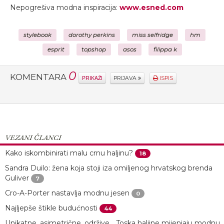
Nepogrešiva modna inspiracija:
www.esned.com
stylebook
dorothy perkins
miss selfridge
hm
esprit
topshop
asos
filippa k
0
KOMENTARA
PRIKAŽI
PRIJAVA
ISPIS
VEZANI ČLANCI
Kako iskombinirati malu crnu haljinu?
18
Sandra Duilo: žena koja stoji iza omiljenog hrvatskog brenda
Guliver
7
Cro-A-Porter nastavlja modnu jesen
0
Najljepše štikle budućnosti
44
Unikatne, asimetrične, održive… Toska haljine mijenjaju modnu