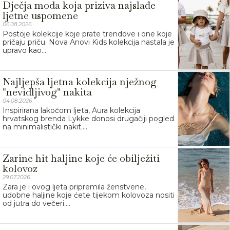
Dječja moda koja priziva najslađe
ljetne uspomene
06.08.2026.
Postoje kolekcije koje prate trendove i one koje
pričaju priču. Nova Anovi Kids kolekcija nastala je
upravo kao...
Najljepša ljetna kolekcija nježnog
"nevidljivog" nakita
04.08.2026.
Inspirirana lakoćom ljeta, Aura kolekcija
hrvatskog brenda Lykke donosi drugačiji pogled
na minimalistički nakit....
Zarine hit haljine koje će obilježiti
kolovoz
29.07.2026.
Zara je i ovog ljeta pripremila ženstvene,
udobne haljine koje ćete tijekom kolovoza nositi
od jutra do večeri....