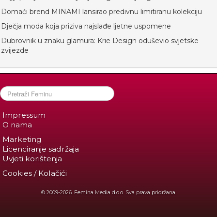
Domaći brend MINAMI lansirao predivnu limitiranu kolekciju
Dječja moda koja priziva najslađe ljetne uspomene
Dubrovnik u znaku glamura: Krie Design oduševio svjetske
zvijezde
Impressum
O nama
Marketing
Licenciranje sadržaja
Uvjeti korištenja
Cookies / Kolačići
© 2009-2026. Femina Media d.o.o. Sva prava pridržana.