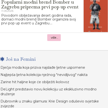
Popularni modni brend Bomber u
Zagrebu priprema prvi pop up event
11.06.2026.
Povodom obilježavanja deset godina rada,
domaći modni brend Bomber organizira svoj
prvi pop up event u Zagrebu....
više...
Još na Femini
Dječja moda koja priziva najslađe ljetne uspomene
Najljepša ljetna kolekcija nježnog "nevidljivog" nakita
Zarine hit haljine koje će obilježiti kolovoz
DeLight predstavio novu kolekciju uz ekskluzivno modno
druženje
Dubrovnik u znaku glamura: Krie Design oduševio svjetske
zvijezde