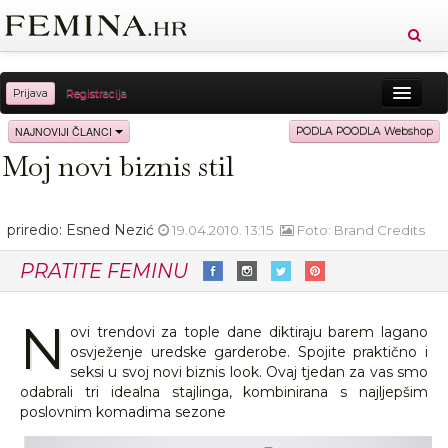
Prijava
Registracija
Sreća
Ljepota
Zdravlje
Vitkost
NAJNOVIJI ČLANCI
PODLA POODLA Webshop
Moj novi biznis stil
Moda
Ljubav
Relax
Putovanja
Recepti
Proizvodi
Knjige
Cool
priredio: Esned Nezić
19.04.2010. 13:15
Foto: Brand Credits
PRATITE FEMINU
N
ovi trendovi za tople dane diktiraju barem lagano
osvježenje uredske garderobe. Spojite praktično i
seksi u svoj novi biznis look. Ovaj tjedan za vas smo
odabrali tri idealna stajlinga, kombinirana s najljepšim
poslovnim komadima sezone