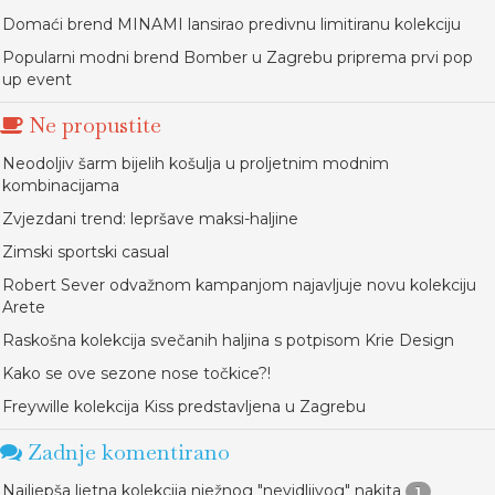
Domaći brend MINAMI lansirao predivnu limitiranu kolekciju
Popularni modni brend Bomber u Zagrebu priprema prvi pop
up event
Ne propustite
Neodoljiv šarm bijelih košulja u proljetnim modnim
kombinacijama
Zvjezdani trend: lepršave maksi-haljine
Zimski sportski casual
Robert Sever odvažnom kampanjom najavljuje novu kolekciju
Arete
Raskošna kolekcija svečanih haljina s potpisom Krie Design
Kako se ove sezone nose točkice?!
Freywille kolekcija Kiss predstavljena u Zagrebu
Zadnje komentirano
Najljepša ljetna kolekcija nježnog "nevidljivog" nakita
1