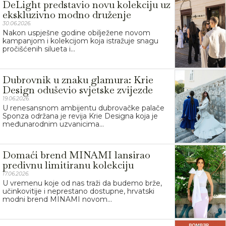
DeLight predstavio novu kolekciju uz
ekskluzivno modno druženje
30.06.2026.
Nakon uspješne godine obilježene novom
kampanjom i kolekcijom koja istražuje snagu
pročišćenih silueta i...
Dubrovnik u znaku glamura: Krie
Design oduševio svjetske zvijezde
19.06.2026.
U renesansnom ambijentu dubrovačke palače
Sponza održana je revija Krie Designa koja je
međunarodnim uzvanicima...
Domaći brend MINAMI lansirao
predivnu limitiranu kolekciju
17.06.2026.
U vremenu koje od nas traži da budemo brže,
učinkovitije i neprestano dostupne, hrvatski
modni brend MINAMI novom...