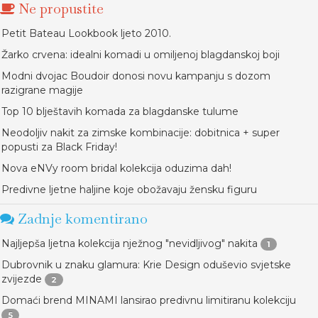
Ne propustite
Petit Bateau Lookbook ljeto 2010.
Žarko crvena: idealni komadi u omiljenoj blagdanskoj boji
Modni dvojac Boudoir donosi novu kampanju s dozom
razigrane magije
Top 10 blještavih komada za blagdanske tulume
Neodoljiv nakit za zimske kombinacije: dobitnica + super
popusti za Black Friday!
Nova eNVy room bridal kolekcija oduzima dah!
Predivne ljetne haljine koje obožavaju žensku figuru
Zadnje komentirano
Najljepša ljetna kolekcija nježnog "nevidljivog" nakita
1
Dubrovnik u znaku glamura: Krie Design oduševio svjetske
zvijezde
2
Domaći brend MINAMI lansirao predivnu limitiranu kolekciju
5