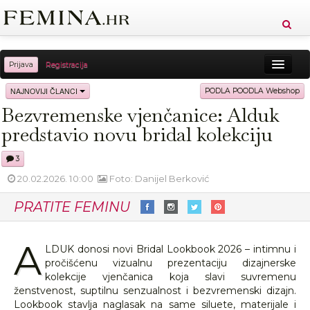
Prijava
Registracija
Sreća
Ljepota
Zdravlje
Vitkost
NAJNOVIJI ČLANCI
PODLA POODLA Webshop
Bezvremenske vjenčanice: Alduk
Moda
Ljubav
Relax
Putovanja
Recepti
predstavio novu bridal kolekciju
Proizvodi
Knjige
Cool
3
20.02.2026. 10:00
Foto: Danijel Berković
PRATITE FEMINU
A
LDUK donosi novi Bridal Lookbook 2026 – intimnu i
pročišćenu vizualnu prezentaciju dizajnerske
kolekcije vjenčanica koja slavi suvremenu
ženstvenost, suptilnu senzualnost i bezvremenski dizajn.
Lookbook stavlja naglasak na same siluete, materijale i