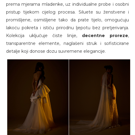
prema mjerama mladenke, uz individualne probe i osobni
pristup tijekom cijelog procesa. Siluete su ženstvene i
promišljene, osmišljene tako da prate tijelo, omogućuju
lakoću pokreta i ističu prirodnu ljepotu bez pretjerivanja.
Kolekcija uključuje čiste linije,
decentne proreze
,
transparentne elemente, naglašeni struk i sofisticirane
detalje koji donose dozu suvremene elegancije.