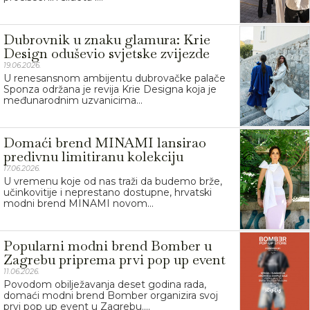
Dubrovnik u znaku glamura: Krie
Design oduševio svjetske zvijezde
19.06.2026.
U renesansnom ambijentu dubrovačke palače
Sponza održana je revija Krie Designa koja je
međunarodnim uzvanicima...
Domaći brend MINAMI lansirao
predivnu limitiranu kolekciju
17.06.2026.
U vremenu koje od nas traži da budemo brže,
učinkovitije i neprestano dostupne, hrvatski
modni brend MINAMI novom...
Popularni modni brend Bomber u
Zagrebu priprema prvi pop up event
11.06.2026.
Povodom obilježavanja deset godina rada,
domaći modni brend Bomber organizira svoj
prvi pop up event u Zagrebu....