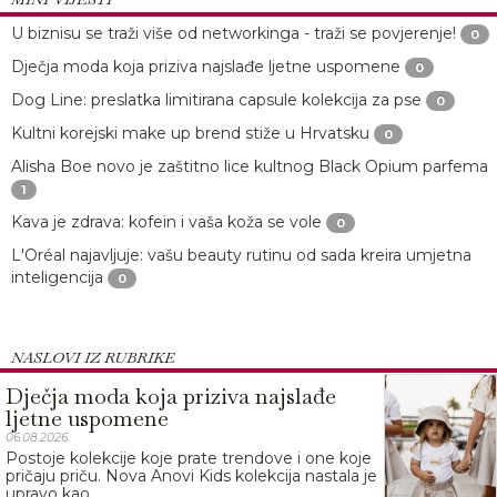
U biznisu se traži više od networkinga - traži se povjerenje!
0
Dječja moda koja priziva najslađe ljetne uspomene
0
Dog Line: preslatka limitirana capsule kolekcija za pse
0
Kultni korejski make up brend stiže u Hrvatsku
0
Alisha Boe novo je zaštitno lice kultnog Black Opium parfema
1
Kava je zdrava: kofein i vaša koža se vole
0
L'Oréal najavljuje: vašu beauty rutinu od sada kreira umjetna
inteligencija
0
NASLOVI IZ RUBRIKE
Dječja moda koja priziva najslađe
ljetne uspomene
06.08.2026.
Postoje kolekcije koje prate trendove i one koje
pričaju priču. Nova Anovi Kids kolekcija nastala je
upravo kao...