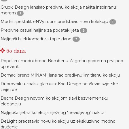
Grubić Design lansirao predivnu kolekcija nakita inspiriranu
morem
1
Modni spektakl: eNVy room predstavio novu kolekciju
1
Predivne casual haljine za početak ljeta
3
Najljepši bijeli komadi za tople dane
3
60 dana
Popularni modni brend Bomber u Zagrebu priprema prvi pop
up event
Domaći brend MINAMI lansirao predivnu limitiranu kolekciju
Dubrovnik u znaku glamura: Krie Design oduševio svjetske
zvijezde
Becha Design novom kolekcijom slavi bezvremensku
eleganciju
Najljepša ljetna kolekcija nježnog "nevidljivog" nakita
DeLight predstavio novu kolekciju uz ekskluzivno modno
druženje