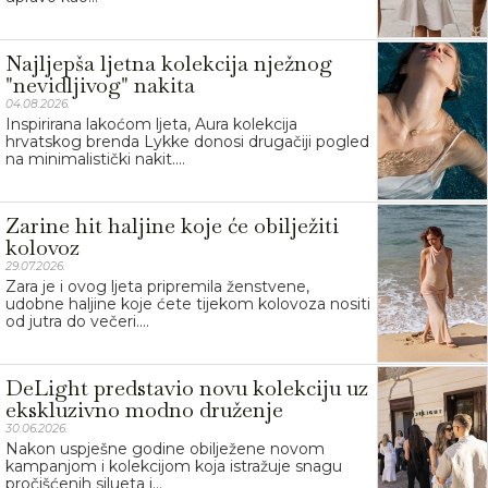
Najljepša ljetna kolekcija nježnog
"nevidljivog" nakita
04.08.2026.
Inspirirana lakoćom ljeta, Aura kolekcija
hrvatskog brenda Lykke donosi drugačiji pogled
na minimalistički nakit....
Zarine hit haljine koje će obilježiti
kolovoz
29.07.2026.
Zara je i ovog ljeta pripremila ženstvene,
udobne haljine koje ćete tijekom kolovoza nositi
od jutra do večeri....
DeLight predstavio novu kolekciju uz
ekskluzivno modno druženje
30.06.2026.
Nakon uspješne godine obilježene novom
kampanjom i kolekcijom koja istražuje snagu
pročišćenih silueta i...