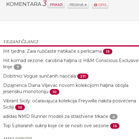
3
KOMENTARA
PRIKAŽI
PRIJAVA
ISPIS
VEZANI ČLANCI
Hit tjedna: Zara ružičaste natikače s perlicama
15
Hit komad sezone: čarobna haljina iz H&M Conscious Exclusive
linije
7
Dobitnici Vogue sunčanih naočala
211
Dizajnerica Diana Viljevac novom kolekcijom haljina obojila
jesensku monotoniju
10
Vibrant Sicily: očaravajuća kolekcija Freywille nakita posvećena
Siciliji
10
adidas NMD Runner modeli za strastvene trkače
4
Top 5 plisiranih suknji koje će se nositi ove sezone
13
MINI VIJESTI