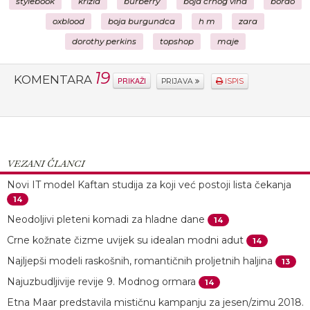
stylebook
krizia
burberry
boja crnog vina
bordo
oxblood
boja burgundca
h m
zara
dorothy perkins
topshop
maje
19
KOMENTARA
PRIKAŽI
PRIJAVA
ISPIS
VEZANI ČLANCI
Novi IT model Kaftan studija za koji već postoji lista čekanja
14
Neodoljivi pleteni komadi za hladne dane
14
Crne kožnate čizme uvijek su idealan modni adut
14
Najljepši modeli raskošnih, romantičnih proljetnih haljina
13
Najuzbudljivije revije 9. Modnog ormara
14
Etna Maar predstavila mističnu kampanju za jesen/zimu 2018.