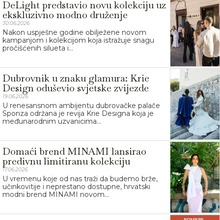
DeLight predstavio novu kolekciju uz
ekskluzivno modno druženje
30.06.2026.
Nakon uspješne godine obilježene novom
kampanjom i kolekcijom koja istražuje snagu
pročišćenih silueta i...
Dubrovnik u znaku glamura: Krie
Design oduševio svjetske zvijezde
19.06.2026.
U renesansnom ambijentu dubrovačke palače
Sponza održana je revija Krie Designa koja je
međunarodnim uzvanicima...
Domaći brend MINAMI lansirao
predivnu limitiranu kolekciju
17.06.2026.
U vremenu koje od nas traži da budemo brže,
učinkovitije i neprestano dostupne, hrvatski
modni brend MINAMI novom...