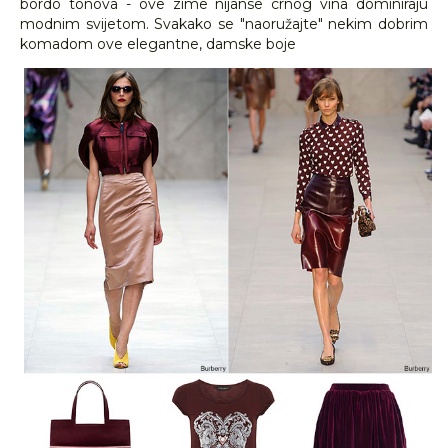
bordo tonova - ove zime nijanse crnog vina dominiraju
modnim svijetom. Svakako se "naoružajte" nekim dobrim
komadom ove elegantne, damske boje