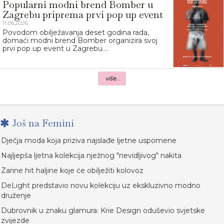
Popularni modni brend Bomber u
Zagrebu priprema prvi pop up event
11.06.2026.
Povodom obilježavanja deset godina rada,
domaći modni brend Bomber organizira svoj
prvi pop up event u Zagrebu....
više...
Još na Femini
Dječja moda koja priziva najslađe ljetne uspomene
Najljepša ljetna kolekcija nježnog "nevidljivog" nakita
Zarine hit haljine koje će obilježiti kolovoz
DeLight predstavio novu kolekciju uz ekskluzivno modno
druženje
Dubrovnik u znaku glamura: Krie Design oduševio svjetske
zvijezde