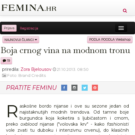
Prijava
Registracija
Sreća
Ljepota
Zdravlje
Vitkost
NAJNOVIJI ČLANCI
PODLA POODLA Webshop
Boja crnog vina na modnom tronu
Moda
Ljubav
Relax
Putovanja
Recepti
19
Proizvodi
Knjige
Cool
priredila:
Zora Bjelousov
21.10.2013. 08:50
Foto: Brand Credits
PRATITE FEMINU
R
askošne bordo nijanse i ove su sezone jedan od
najistaknutijih modnih trendova. Od tamne boje
burgundca koja koketira s ljubičastom i crnom,
preko
oxblood
nijanse ("volovska krv" - kako
fashionisti
vole zvati tu duboku i intenzivnu crvenu), do klasičnih