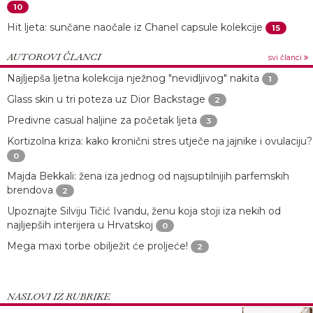
10
Hit ljeta: sunčane naočale iz Chanel capsule kolekcije
15
AUTOROVI ČLANCI
svi članci
Najljepša ljetna kolekcija nježnog "nevidljivog" nakita
1
Glass skin u tri poteza uz Dior Backstage
2
Predivne casual haljine za početak ljeta
3
Kortizolna kriza: kako kronični stres utječe na jajnike i ovulaciju?
0
Majda Bekkali: žena iza jednog od najsuptilnijih parfemskih
brendova
2
Upoznajte Silviju Tičić Ivandu, ženu koja stoji iza nekih od
najljepših interijera u Hrvatskoj
0
Mega maxi torbe obilježit će proljeće!
2
NASLOVI IZ RUBRIKE