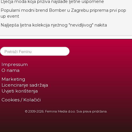
Dječja moda koja priziva najslađe ljetne uspomene
Popularni modni brend Bomber u Zagrebu priprema prvi pop
up event
Najljepša ljetna kolekcija nježnog "nevidljivog" nakita
Impressum
O nama
Marketing
Licenciranje sadržaja
Uvjeti korištenja
Cookies / Kolačići
© 2009-2026. Femina Media d.o.o. Sva prava pridržana.