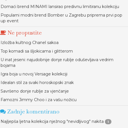
Domaći brend MINAMI lansirao predivnu limitiranu kolekciju
Popularni modni brend Bomber u Zagrebu priprema prvi pop
up event
Ne propustite
Izložba kultnog Chanel sakoa
Top komadi sa šljokicama i glitterom
U inat jeseni: najudobnije donje rublje oduševljava vedrim
bojama
Igra boja u novoj Versage kolekciji
Idealan stil za svaki horoskopski znak
Savršeno donje rublje za vjenčanje
Famozni Jimmy Choo i za vašu nožicu
Zadnje komentirano
Najljepša ljetna kolekcija nježnog "nevidljivog" nakita
1