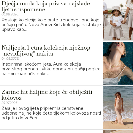
Dječja moda koja priziva najslađe
ljetne uspomene
06.08.2026.
Postoje kolekcije koje prate trendove i one koje
pričaju priču. Nova Anovi Kids kolekcija nastala je
upravo kao...
Najljepša ljetna kolekcija nježnog
"nevidljivog" nakita
04.08.2026.
Inspirirana lakoćom ljeta, Aura kolekcija
hrvatskog brenda Lykke donosi drugačiji pogled
na minimalistički nakit....
Zarine hit haljine koje će obilježiti
kolovoz
29.07.2026.
Zara je i ovog ljeta pripremila ženstvene,
udobne haljine koje ćete tijekom kolovoza nositi
od jutra do večeri....