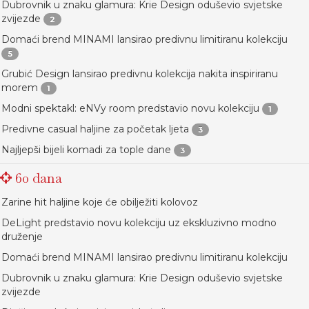
Dubrovnik u znaku glamura: Krie Design oduševio svjetske
zvijezde
2
Domaći brend MINAMI lansirao predivnu limitiranu kolekciju
5
Grubić Design lansirao predivnu kolekcija nakita inspiriranu
morem
1
Modni spektakl: eNVy room predstavio novu kolekciju
1
Predivne casual haljine za početak ljeta
3
Najljepši bijeli komadi za tople dane
3
60 dana
Zarine hit haljine koje će obilježiti kolovoz
DeLight predstavio novu kolekciju uz ekskluzivno modno
druženje
Domaći brend MINAMI lansirao predivnu limitiranu kolekciju
Dubrovnik u znaku glamura: Krie Design oduševio svjetske
zvijezde