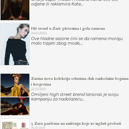
odjene ili reklamira Kate...
Hit trend u Zari: pletenina i gola ramena
24.01.2024.
Ove hladne sezone čini se da ramena moraju
malo trpjeti zbog mode,...
Zarina nova kolekcija oduzima dah raskošnim bojama
i krojevima
22.03.2021.
Omiljeni high street brend lansirao je svoju
kampanju za nadolazeću...
5 Zara parfema na sniženju koje se isplati probati
15.01.2021.