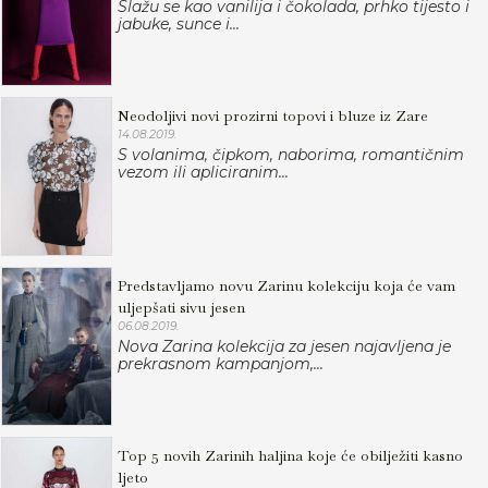
Slažu se kao vanilija i čokolada, prhko tijesto i
jabuke, sunce i...
Neodoljivi novi prozirni topovi i bluze iz Zare
14.08.2019.
S volanima, čipkom, naborima, romantičnim
vezom ili apliciranim...
Predstavljamo novu Zarinu kolekciju koja će vam
uljepšati sivu jesen
06.08.2019.
Nova Zarina kolekcija za jesen najavljena je
prekrasnom kampanjom,...
Top 5 novih Zarinih haljina koje će obilježiti kasno
ljeto