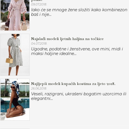
09.07.2018.
Iako će se mnoge žene složiti kako kombinezon
baš i nije...
Najslađi modeli ljetnih haljina na točkice
04.07.2018.
Ugodne, podatne i ženstvene, ove mini, midi i
maksi haljine idealne...
Najljepši modeli kupaćih kostima za ljeto 2018.
26.06.2018.
Veseli, razigrani, ukrašeni bogatim uzorcima ili
elegantni...