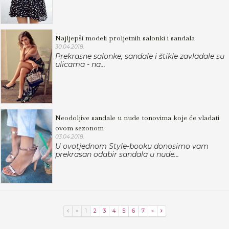
Najljepši modeli proljetnih salonki i sandala
30.04.2018.
Prekrasne salonke, sandale i štikle zavladale su
ulicama - na...
Neodoljive sandale u nude tonovima koje će vladati
ovom sezonom
03.04.2018.
U ovotjednom Style-booku donosimo vam
prekrasan odabir sandala u nude...
«
1
2
3
4
5
6
7
»