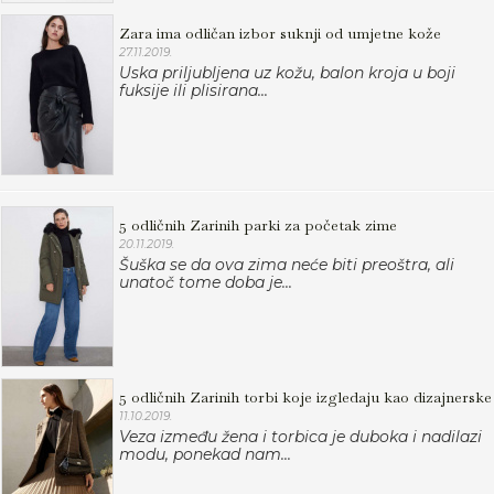
Zara ima odličan izbor suknji od umjetne kože
27.11.2019.
Uska priljubljena uz kožu, balon kroja u boji
fuksije ili plisirana...
5 odličnih Zarinih parki za početak zime
20.11.2019.
Šuška se da ova zima neće biti preoštra, ali
unatoč tome doba je...
5 odličnih Zarinih torbi koje izgledaju kao dizajnerske
11.10.2019.
Veza između žena i torbica je duboka i nadilazi
modu, ponekad nam...