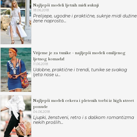
Najljepši modeli ljetnih midi suknji
18.06.2018.
Prelijepe, ugodne i praktične, suknje midi dužine
žene naprosto...
Vrijeme je za tunike - najljepši modeli omiljenog
ljetnog komada!
11.06.2018.
Udobne, praktične i trendi, tunike se svakog
ljeta nose u...
Najljepši modeli cekera i pletenih torbi iz high street
ponude
04.06.2018.
Ljupki, ženstveni, retro i s daškom romantizma
nekih prošlih...