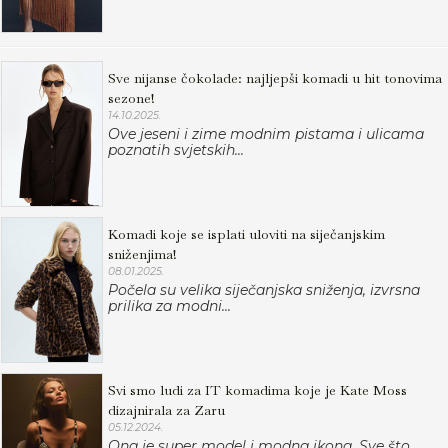
Sve nijanse čokolade: najljepši komadi u hit tonovima
sezone!
14.10.2025.
Ove jeseni i zime modnim pistama i ulicama
poznatih svjetskih...
Komadi koje se isplati uloviti na siječanjskim
sniženjima!
08.01.2025.
Počela su velika siječanjska sniženja, izvrsna
prilika za modni...
Svi smo ludi za IT komadima koje je Kate Moss
dizajnirala za Zaru
05.12.2024.
Ona je super model i modna ikona. Sve što