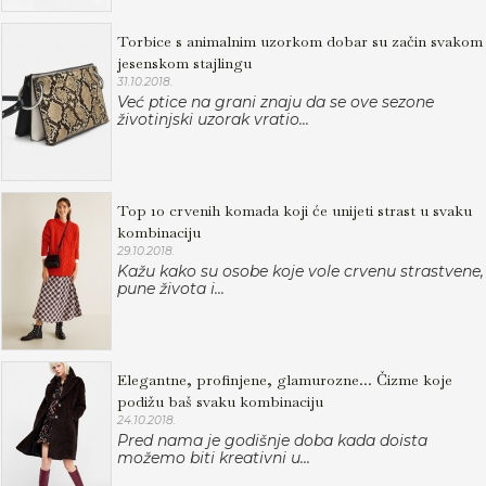
Torbice s animalnim uzorkom dobar su začin svakom
jesenskom stajlingu
31.10.2018.
Već ptice na grani znaju da se ove sezone
životinjski uzorak vratio...
Top 10 crvenih komada koji će unijeti strast u svaku
kombinaciju
29.10.2018.
Kažu kako su osobe koje vole crvenu strastvene,
pune života i...
Elegantne, profinjene, glamurozne... Čizme koje
podižu baš svaku kombinaciju
24.10.2018.
Pred nama je godišnje doba kada doista
možemo biti kreativni u...