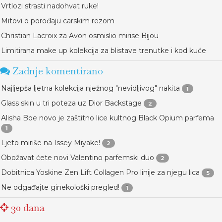
Vrtlozi strasti nadohvat ruke!
Mitovi o porođaju carskim rezom
Christian Lacroix za Avon osmislio mirise Bijou
Limitirana make up kolekcija za blistave trenutke i kod kuće
Zadnje komentirano
Najljepša ljetna kolekcija nježnog "nevidljivog" nakita
1
Glass skin u tri poteza uz Dior Backstage
2
Alisha Boe novo je zaštitno lice kultnog Black Opium parfema
1
Ljeto miriše na Issey Miyake!
2
Obožavat ćete novi Valentino parfemski duo
2
Dobitnica Yoskine Zen Lift Collagen Pro linije za njegu lica
5
Ne odgađajte ginekološki pregled!
1
30 dana