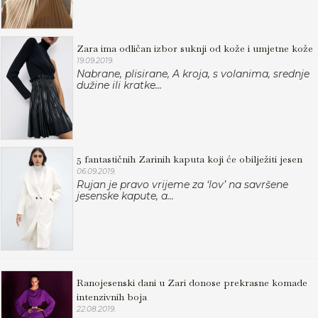
Zara ima odličan izbor suknji od kože i umjetne kože
19.09.2019.
Nabrane, plisirane, A kroja, s volanima, srednje
dužine ili kratke...
5 fantastičnih Zarinih kaputa koji će obilježiti jesen
06.09.2019.
Rujan je pravo vrijeme za ‘lov’ na savršene
jesenske kapute, a...
Ranojesenski dani u Zari donose prekrasne komade
intenzivnih boja
22.08.2019.