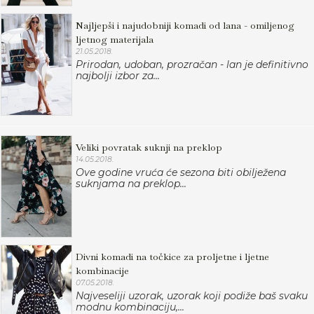
Najljepši i najudobniji komadi od lana - omiljenog
ljetnog materijala
21.05.2018.
Prirodan, udoban, prozračan - lan je definitivno
najbolji izbor za...
Veliki povratak suknji na preklop
14.05.2018.
Ove godine vruća će sezona biti obilježena
suknjama na preklop...
Divni komadi na točkice za proljetne i ljetne
kombinacije
07.05.2018.
Najveseliji uzorak, uzorak koji podiže baš svaku
modnu kombinaciju,...