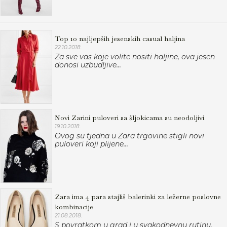
Top 10 najljepših jesenskih casual haljina
22.10.2018.
Za sve vas koje volite nositi haljine, ova jesen
donosi uzbudljive...
Novi Zarini puloveri sa šljokicama su neodoljivi
19.10.2018.
Ovog su tjedna u Zara trgovine stigli novi
puloveri koji plijene...
Zara ima 4 para stajliš balerinki za ležerne poslovne
kombinacije
21.08.2018.
S povratkom u grad i u svakodnevnu rutinu,