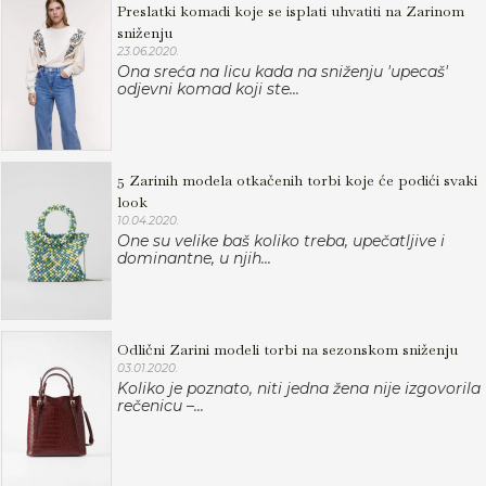
Preslatki komadi koje se isplati uhvatiti na Zarinom
sniženju
23.06.2020.
Ona sreća na licu kada na sniženju 'upecaš'
odjevni komad koji ste...
5 Zarinih modela otkačenih torbi koje će podići svaki
look
10.04.2020.
One su velike baš koliko treba, upečatljive i
dominantne, u njih...
Odlični Zarini modeli torbi na sezonskom sniženju
03.01.2020.
Koliko je poznato, niti jedna žena nije izgovorila
rečenicu –...