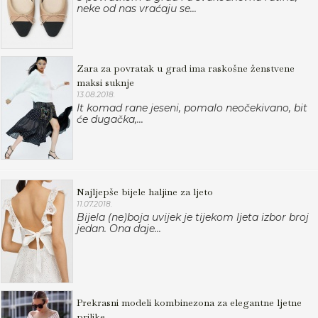
neke od nas vraćaju se...
Zara za povratak u grad ima raskošne ženstvene
maksi suknje
13.08.2018.
It komad rane jeseni, pomalo neočekivano, bit
će dugačka,...
Najljepše bijele haljine za ljeto
11.07.2018.
Bijela (ne)boja uvijek je tijekom ljeta izbor broj
jedan. Ona daje...
Prekrasni modeli kombinezona za elegantne ljetne
prilike