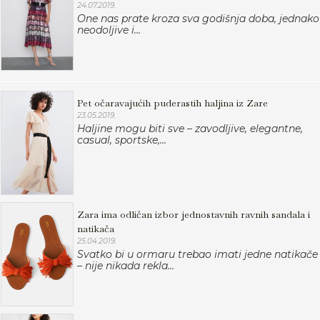
24.07.2019.
One nas prate kroza sva godišnja doba, jednako
neodoljive i...
Pet očaravajućih puderastih haljina iz Zare
23.05.2019.
Haljine mogu biti sve – zavodljive, elegantne,
casual, sportske,...
Zara ima odličan izbor jednostavnih ravnih sandala i
natikača
25.04.2019.
Svatko bi u ormaru trebao imati jedne natikače
– nije nikada rekla...