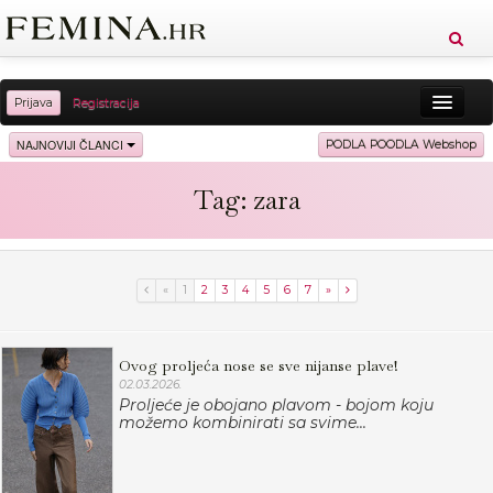
Prijava
Registracija
Sreća
Ljepota
Zdravlje
Vitkost
NAJNOVIJI ČLANCI
PODLA POODLA Webshop
Moda
Ljubav
Relax
Putovanja
Recepti
Tag: zara
Proizvodi
Knjige
Cool
«
1
2
3
4
5
6
7
»
Ovog proljeća nose se sve nijanse plave!
02.03.2026.
Proljeće je obojano plavom - bojom koju
možemo kombinirati sa svime...