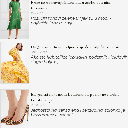
Nose se očaravajući komadi u žarko zelenim
tonovima
15.04.2019.
Različiti tonovi zelene uvijek su u modi -
najčešće kroz mirnije...
Duge romantične haljine koje će obilježiti sezonu
08.04.2019.
Ako ste ljubiteljice lepršavih, podatnih i lelujavih
dugih haljina,...
Elegantni novi modeli salonki za poslovne modne
kombinacije
22.01.2019.
Jednostavna, ženstvena i senzualna, salonka je
bezvremenski model...