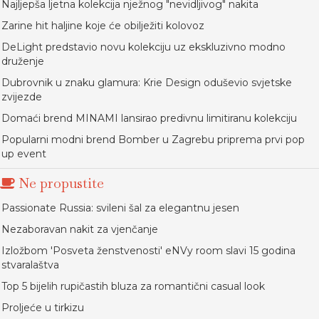
Najljepša ljetna kolekcija nježnog "nevidljivog" nakita
Zarine hit haljine koje će obilježiti kolovoz
DeLight predstavio novu kolekciju uz ekskluzivno modno
druženje
Dubrovnik u znaku glamura: Krie Design oduševio svjetske
zvijezde
Domaći brend MINAMI lansirao predivnu limitiranu kolekciju
Popularni modni brend Bomber u Zagrebu priprema prvi pop
up event
Ne propustite
Passionate Russia: svileni šal za elegantnu jesen
Nezaboravan nakit za vjenčanje
Izložbom 'Posveta ženstvenosti' eNVy room slavi 15 godina
stvaralaštva
Top 5 bijelih rupičastih bluza za romantični casual look
Proljeće u tirkizu