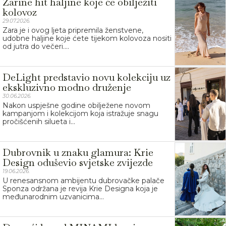
Zarine hit haljine koje će obilježiti
kolovoz
29.07.2026.
Zara je i ovog ljeta pripremila ženstvene,
udobne haljine koje ćete tijekom kolovoza nositi
od jutra do večeri....
DeLight predstavio novu kolekciju uz
ekskluzivno modno druženje
30.06.2026.
Nakon uspješne godine obilježene novom
kampanjom i kolekcijom koja istražuje snagu
pročišćenih silueta i...
Dubrovnik u znaku glamura: Krie
Design oduševio svjetske zvijezde
19.06.2026.
U renesansnom ambijentu dubrovačke palače
Sponza održana je revija Krie Designa koja je
međunarodnim uzvanicima...