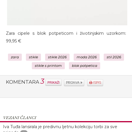
Zara cipele s blok potpeticom i životinjskim uzorkom:
99,95 €
zara
stikle
stikle 2026
moda 2026
stil 2026
stikle s printom
blok potpetica
3
KOMENTARA
PRIKAŽI
PRIJAVA
ISPIS
VEZANI ČLANCI
Iva Tuđa lansirala je predivnu ljetnu kolekciju torbi za sve