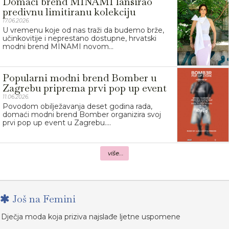
Domaći brend MINAMI lansirao
predivnu limitiranu kolekciju
17.06.2026.
U vremenu koje od nas traži da budemo brže,
učinkovitije i neprestano dostupne, hrvatski
modni brend MINAMI novom...
Popularni modni brend Bomber u
Zagrebu priprema prvi pop up event
11.06.2026.
Povodom obilježavanja deset godina rada,
domaći modni brend Bomber organizira svoj
prvi pop up event u Zagrebu....
više...
Još na Femini
Dječja moda koja priziva najslađe ljetne uspomene