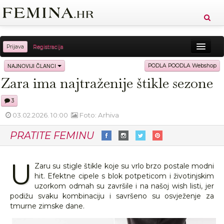
Prijava
Registracija
Sreća
Ljepota
Zdravlje
Vitkost
NAJNOVIJI ČLANCI
PODLA POODLA Webshop
Zara ima najtraženije štikle sezone
Moda
Ljubav
Relax
Putovanja
Recepti
3
Proizvodi
Knjige
Cool
03.02.2026. 10:00
Foto: Arhiva
PRATITE FEMINU
U
Zaru su stigle štikle koje su vrlo brzo postale modni
hit. Efektne cipele s blok potpeticom i životinjskim
uzorkom odmah su završile i na našoj wish listi, jer
podižu svaku kombinaciju i savršeno su osvježenje za
tmurne zimske dane.