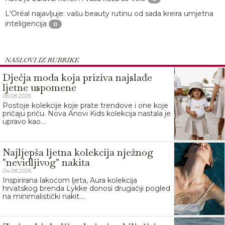
L'Oréal najavljuje: vašu beauty rutinu od sada kreira umjetna
inteligencija
0
NASLOVI IZ RUBRIKE
Dječja moda koja priziva najslađe
ljetne uspomene
06.08.2026.
Postoje kolekcije koje prate trendove i one koje
pričaju priču. Nova Anovi Kids kolekcija nastala je
upravo kao...
Najljepša ljetna kolekcija nježnog
"nevidljivog" nakita
04.08.2026.
Inspirirana lakoćom ljeta, Aura kolekcija
hrvatskog brenda Lykke donosi drugačiji pogled
na minimalistički nakit....