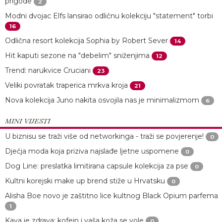
prigode
2
Modni dvojac Elfs lansirao odličnu kolekciju "statement" torbi
16
Odlična resort kolekcija Sophia by Robert Sever
14
Hit kaputi sezone na "debelim" sniženjima
12
Trend: narukvice Cruciani
23
Veliki povratak traperica mrkva kroja
21
Nova kolekcija Juno nakita osvojila nas je minimalizmom
6
MINI VIJESTI
U biznisu se traži više od networkinga - traži se povjerenje!
0
Dječja moda koja priziva najslađe ljetne uspomene
0
Dog Line: preslatka limitirana capsule kolekcija za pse
0
Kultni korejski make up brend stiže u Hrvatsku
0
Alisha Boe novo je zaštitno lice kultnog Black Opium parfema
1
Kava je zdrava: kofein i vaša koža se vole
0