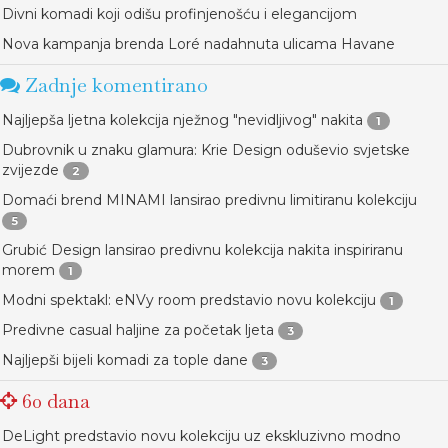
Divni komadi koji odišu profinjenošću i elegancijom
Nova kampanja brenda Loré nadahnuta ulicama Havane
Zadnje komentirano
Najljepša ljetna kolekcija nježnog "nevidljivog" nakita
1
Dubrovnik u znaku glamura: Krie Design oduševio svjetske
zvijezde
2
Domaći brend MINAMI lansirao predivnu limitiranu kolekciju
5
Grubić Design lansirao predivnu kolekcija nakita inspiriranu
morem
1
Modni spektakl: eNVy room predstavio novu kolekciju
1
Predivne casual haljine za početak ljeta
3
Najljepši bijeli komadi za tople dane
3
60 dana
DeLight predstavio novu kolekciju uz ekskluzivno modno