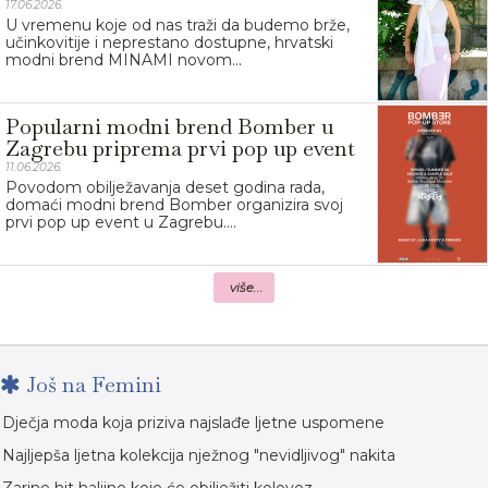
17.06.2026.
U vremenu koje od nas traži da budemo brže,
učinkovitije i neprestano dostupne, hrvatski
modni brend MINAMI novom...
Popularni modni brend Bomber u
Zagrebu priprema prvi pop up event
11.06.2026.
Povodom obilježavanja deset godina rada,
domaći modni brend Bomber organizira svoj
prvi pop up event u Zagrebu....
više...
Još na Femini
Dječja moda koja priziva najslađe ljetne uspomene
Najljepša ljetna kolekcija nježnog "nevidljivog" nakita