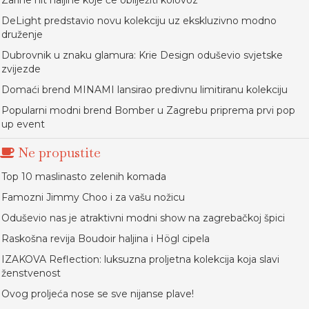
Zarine hit haljine koje će obilježiti kolovoz
DeLight predstavio novu kolekciju uz ekskluzivno modno
druženje
Dubrovnik u znaku glamura: Krie Design oduševio svjetske
zvijezde
Domaći brend MINAMI lansirao predivnu limitiranu kolekciju
Popularni modni brend Bomber u Zagrebu priprema prvi pop
up event
Ne propustite
Top 10 maslinasto zelenih komada
Famozni Jimmy Choo i za vašu nožicu
Oduševio nas je atraktivni modni show na zagrebačkoj špici
Raskošna revija Boudoir haljina i Högl cipela
IZAKOVA Reflection: luksuzna proljetna kolekcija koja slavi
ženstvenost
Ovog proljeća nose se sve nijanse plave!