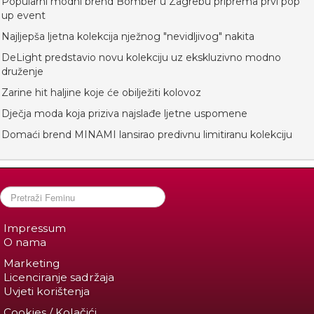
Popularni modni brend Bomber u Zagrebu priprema prvi pop
up event
Najljepša ljetna kolekcija nježnog "nevidljivog" nakita
DeLight predstavio novu kolekciju uz ekskluzivno modno
druženje
Zarine hit haljine koje će obilježiti kolovoz
Dječja moda koja priziva najslađe ljetne uspomene
Domaći brend MINAMI lansirao predivnu limitiranu kolekciju
Impressum
O nama
Marketing
Licenciranje sadržaja
Uvjeti korištenja
Cookies / Kolačići