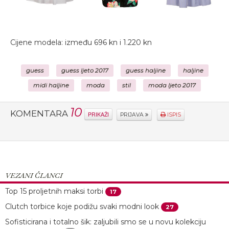
Cijene modela: između 696 kn i 1.220 kn
guess
guess ljeto 2017
guess haljine
haljine
midi haljine
moda
stil
moda ljeto 2017
10
KOMENTARA
PRIKAŽI
PRIJAVA
ISPIS
VEZANI ČLANCI
Top 15 proljetnih maksi torbi
17
Clutch torbice koje podižu svaki modni look
27
Sofisticirana i totalno šik: zaljubili smo se u novu kolekciju