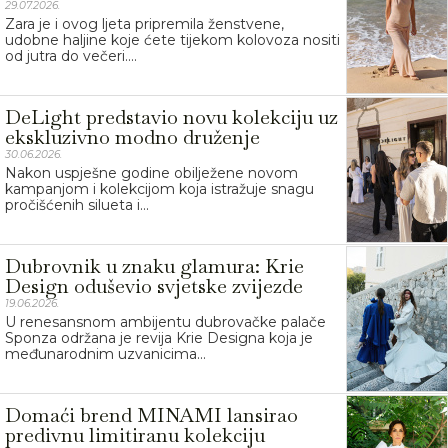
29.07.2026.
Zara je i ovog ljeta pripremila ženstvene,
udobne haljine koje ćete tijekom kolovoza nositi
od jutra do večeri....
DeLight predstavio novu kolekciju uz
ekskluzivno modno druženje
30.06.2026.
Nakon uspješne godine obilježene novom
kampanjom i kolekcijom koja istražuje snagu
pročišćenih silueta i...
Dubrovnik u znaku glamura: Krie
Design oduševio svjetske zvijezde
19.06.2026.
U renesansnom ambijentu dubrovačke palače
Sponza održana je revija Krie Designa koja je
međunarodnim uzvanicima...
Domaći brend MINAMI lansirao
predivnu limitiranu kolekciju