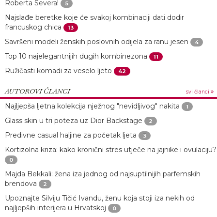
Roberta Severa!
5
Najslađe beretke koje će svakoj kombinaciji dati dodir
francuskog chica
13
Savršeni modeli ženskih poslovnih odijela za ranu jesen
4
Top 10 najelegantnijih dugih kombinezona
11
Ružičasti komadi za veselo ljeto
42
AUTOROVI ČLANCI
svi članci
Najljepša ljetna kolekcija nježnog "nevidljivog" nakita
1
Glass skin u tri poteza uz Dior Backstage
2
Predivne casual haljine za početak ljeta
3
Kortizolna kriza: kako kronični stres utječe na jajnike i ovulaciju?
0
Majda Bekkali: žena iza jednog od najsuptilnijih parfemskih
brendova
2
Upoznajte Silviju Tičić Ivandu, ženu koja stoji iza nekih od
najljepših interijera u Hrvatskoj
0