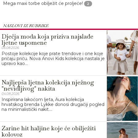
Mega maxi torbe obilježit će proljeće!
2
NASLOVI IZ RUBRIKE
Dječja moda koja priziva najslađe
ljetne uspomene
06.08.2026.
Postoje kolekcije koje prate trendove i one koje
pričaju priču. Nova Anovi Kids kolekcija nastala je
upravo kao...
Najljepša ljetna kolekcija nježnog
"nevidljivog" nakita
04.08.2026.
Inspirirana lakoćom ljeta, Aura kolekcija
hrvatskog brenda Lykke donosi drugačiji pogled
na minimalistički nakit....
Zarine hit haljine koje će obilježiti
kolovoz