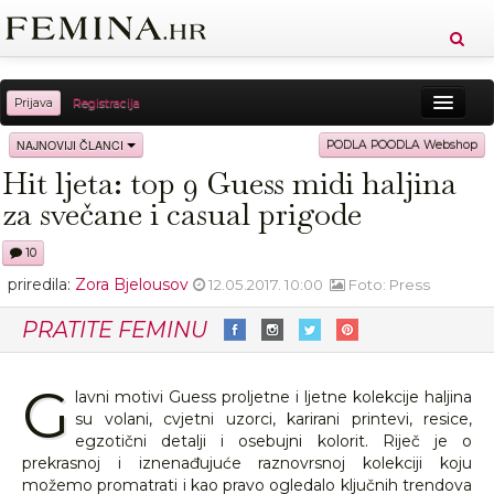
Prijava
Registracija
Sreća
Ljepota
Zdravlje
Vitkost
NAJNOVIJI ČLANCI
PODLA POODLA Webshop
Hit ljeta: top 9 Guess midi haljina
Moda
Ljubav
Relax
Putovanja
Recepti
za svečane i casual prigode
Proizvodi
Knjige
Cool
10
priredila:
Zora Bjelousov
12.05.2017. 10:00
Foto: Press
PRATITE FEMINU
G
lavni motivi Guess proljetne i ljetne kolekcije haljina
su volani, cvjetni uzorci, karirani printevi, resice,
egzotični detalji i osebujni kolorit. Riječ je o
prekrasnoj i iznenađujuće raznovrsnoj kolekciji koju
možemo promatrati i kao pravo ogledalo ključnih trendova