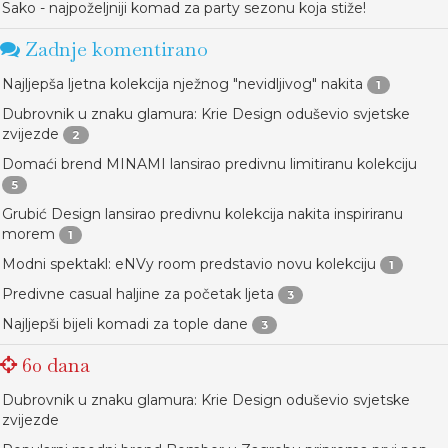
Sako - najpoželjniji komad za party sezonu koja stiže!
Zadnje komentirano
Najljepša ljetna kolekcija nježnog "nevidljivog" nakita
1
Dubrovnik u znaku glamura: Krie Design oduševio svjetske
zvijezde
2
Domaći brend MINAMI lansirao predivnu limitiranu kolekciju
5
Grubić Design lansirao predivnu kolekcija nakita inspiriranu
morem
1
Modni spektakl: eNVy room predstavio novu kolekciju
1
Predivne casual haljine za početak ljeta
3
Najljepši bijeli komadi za tople dane
3
60 dana
Dubrovnik u znaku glamura: Krie Design oduševio svjetske
zvijezde