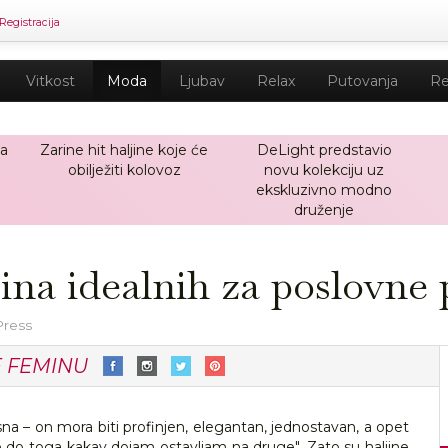
Registracija
Vitkost
Moda
Ljubav
Relax
Putovanja
Re
ja
Zarine hit haljine koje će
DeLight predstavio
obilježiti kolovoz
novu kolekciju uz
ekskluzivno modno
druženje
jina idealnih za poslovne p
Press
E FEMINU
jasna – on mora biti profinjen, elegantan, jednostavan, a opet
je do toga kakav dojam ostavljam na druge". Zato su haljine