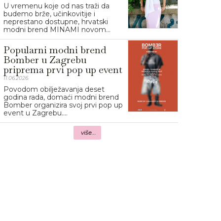
U vremenu koje od nas traži da
budemo brže, učinkovitije i
neprestano dostupne, hrvatski
modni brend MINAMI novom...
Popularni modni brend
Bomber u Zagrebu
priprema prvi pop up event
11.06.2026.
Povodom obilježavanja deset
godina rada, domaći modni brend
Bomber organizira svoj prvi pop up
event u Zagrebu....
više...