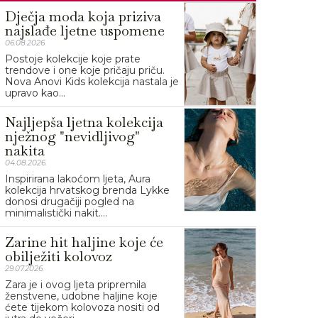
Dječja moda koja priziva
najslađe ljetne uspomene
06.08.2026.
Postoje kolekcije koje prate
trendove i one koje pričaju priču.
Nova Anovi Kids kolekcija nastala je
upravo kao...
Najljepša ljetna kolekcija
nježnog "nevidljivog"
nakita
04.08.2026.
Inspirirana lakoćom ljeta, Aura
kolekcija hrvatskog brenda Lykke
donosi drugačiji pogled na
minimalistički nakit....
Zarine hit haljine koje će
obilježiti kolovoz
29.07.2026.
Zara je i ovog ljeta pripremila
ženstvene, udobne haljine koje
ćete tijekom kolovoza nositi od