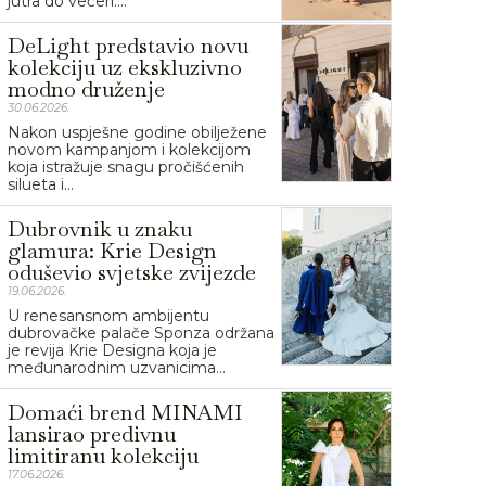
jutra do večeri....
DeLight predstavio novu
kolekciju uz ekskluzivno
modno druženje
30.06.2026.
Nakon uspješne godine obilježene
novom kampanjom i kolekcijom
koja istražuje snagu pročišćenih
silueta i...
Dubrovnik u znaku
glamura: Krie Design
oduševio svjetske zvijezde
19.06.2026.
U renesansnom ambijentu
dubrovačke palače Sponza održana
je revija Krie Designa koja je
međunarodnim uzvanicima...
Domaći brend MINAMI
lansirao predivnu
limitiranu kolekciju
17.06.2026.