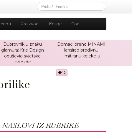
cepti
Proizvodi
Knjige
Cool
Dubrovnik u znaku
Domaći brend MINAMI
glamura: Krie Design
lansirao predivnu
oduševio svjetske
limitiranu kolekciju
zvijezde
10
rilike
NASLOVI IZ RUBRIKE