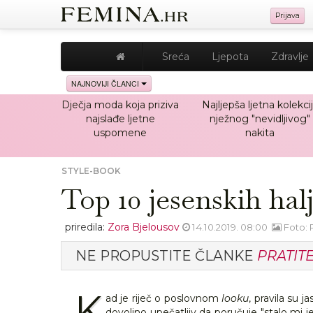
Prijava
Sreća
Ljepota
Zdravlje
NAJNOVIJI ČLANCI
Dječja moda koja priziva
Najljepša ljetna kolekci
najslađe ljetne
nježnog "nevidljivog"
uspomene
nakita
STYLE-BOOK
Top 10 jesenskih hal
priredila:
Zora Bjelousov
14.10.2019. 08:00
Foto: 
NE PROPUSTITE ČLANKE
PRATIT
K
ad je riječ o poslovnom
looku
, pravila su 
dovoljno upečatljiv da poručuje "stalo mi 