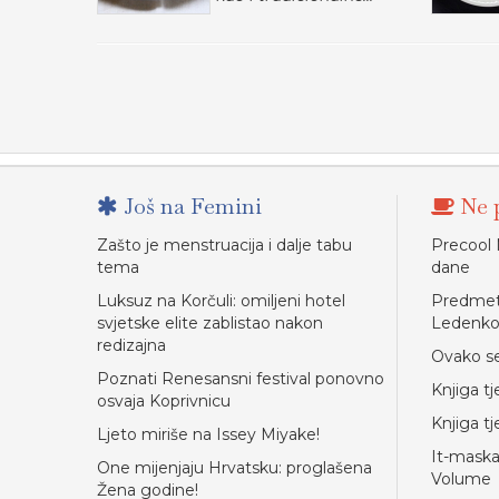
Još na Femini
Ne p
Zašto je menstruacija i dalje tabu
Precool 
tema
dane
Luksuz na Korčuli: omiljeni hotel
Predmet 
svjetske elite zablistao nakon
Ledenk
redizajna
Ovako se
Poznati Renesansni festival ponovno
Knjiga tj
osvaja Koprivnicu
Knjiga t
Ljeto miriše na Issey Miyake!
It-maska
One mijenjaju Hrvatsku: proglašena
Volume
Žena godine!