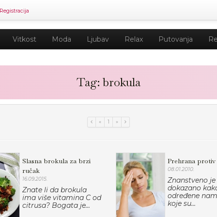
Registracija
Vitkost
Moda
Ljubav
Relax
Putovanja
Re
Tag: brokula
«
1
»
Slasna brokula za brzi
Prehrana protiv
ručak
08.01.2010.
16.09.2015.
Znanstveno je
dokazano kako
Znate li da brokula
određene nam
ima više vitamina C od
koje su...
citrusa? Bogata je...