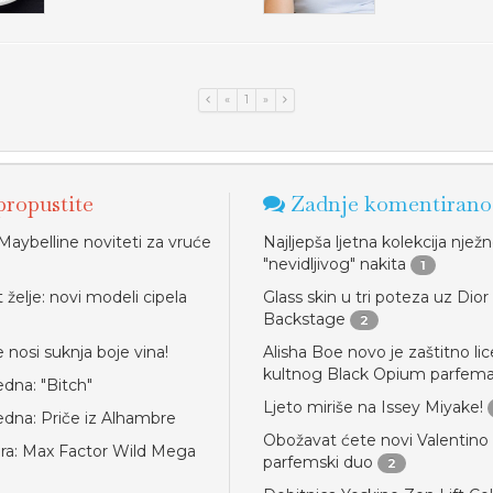
«
1
»
ropustite
Zadnje komentirano
Maybelline noviteti za vruće
Najljepša ljetna kolekcija njež
"nevidljivog" nakita
1
želje: novi modeli cipela
Glass skin u tri poteza uz Dior
o
Backstage
2
 nosi suknja boje vina!
Alisha Boe novo je zaštitno lic
kultnog Black Opium parfem
edna: "Bitch"
Ljeto miriše na Issey Miyake!
jedna: Priče iz Alhambre
Obožavat ćete novi Valentino
ra: Max Factor Wild Mega
parfemski duo
2