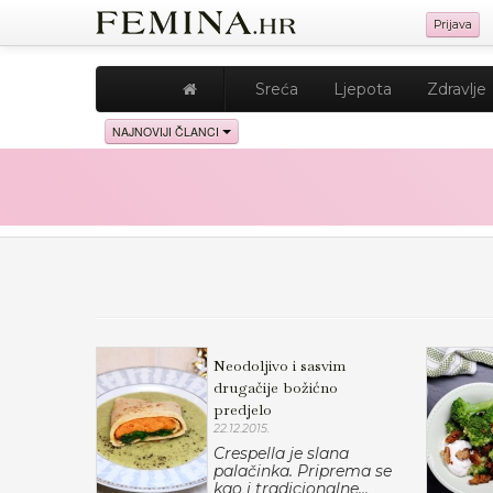
Prijava
Sreća
Ljepota
Zdravlje
NAJNOVIJI ČLANCI
Neodoljivo i sasvim
drugačije božićno
predjelo
22.12.2015.
Crespella je slana
palačinka. Priprema se
kao i tradicionalne...