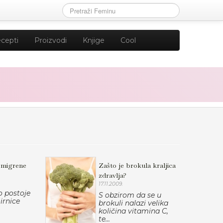
cepti
Proizvodi
Knjige
Cool
 migrene
Zašto je brokula kraljica
zdravlja?
17.11.2009.
 postoje
S obzirom da se u
irnice
brokuli nalazi velika
količina vitamina C,
te...