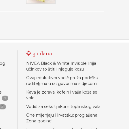
30 dana
nog
NIVEA Black & White Invisible linija
učinkovito štiti i njeguje kožu
Ovaj edukativni vodič pruža podršku
roditeljima u razgovorima s djecom
e
Kava je zdrava: kofein i vaša koža se
a
vole
1
Vodič za seks tijekom toplinskog vala
2
One mijenjaju Hrvatsku: proglašena
Žena godine!