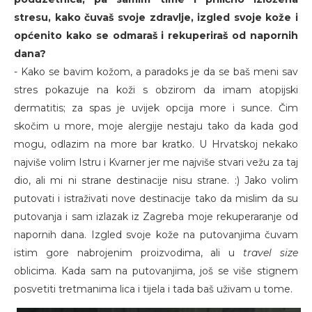
stresu, kako čuvaš svoje zdravlje, izgled svoje kože i
općenito kako se odmaraš i rekuperiraš od napornih
dana?
- Kako se bavim kožom, a paradoks je da se baš meni sav
stres pokazuje na koži s obzirom da imam atopijski
dermatitis; za spas je uvijek opcija more i sunce. Čim
skočim u more, moje alergije nestaju tako da kada god
mogu, odlazim na more bar kratko. U Hrvatskoj nekako
najviše volim Istru i Kvarner jer me najviše stvari vežu za taj
dio, ali mi ni strane destinacije nisu strane. :) Jako volim
putovati i istraživati nove destinacije tako da mislim da su
putovanja i sam izlazak iz Zagreba moje rekuperaranje od
napornih dana. Izgled svoje kože na putovanjima čuvam
istim gore nabrojenim proizvodima, ali u
travel size
oblicima. Kada sam na putovanjima, još se više stignem
posvetiti tretmanima lica i tijela i tada baš uživam u tome.