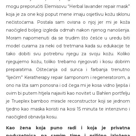
mogu preporučiti Elemisovu “Herbal lavander repair mask”
koja je za one koji poput mene imaju osjetlivu kožu sklonu
nečistoćama. Postala sam ovisna o njoj jer mi je koža
naočigled boljeg izgleda odmah nakon njenog nanošenja.
Moram napomenuti da se trudim što češće u uredu biti
model curama za neki od tretmana kada su edukacije te
tako dobiti svu potrebnu njegu za svoju kožu. Koliko
njegujemo kožu, toliko trebamo njegovati i kosu dobrim
preparatima. Oštećanja od sunca i farbanja trenutno
“liječim” Keratherapy repair šamponom i regeneratorom, a
ono na šta sam ponosna i od čega mi je kosa vidno ljepša i
ovim bi putem htjela najaviti kao novitet u Bahlen portfelju
je Trueplex bamboo miracle reconstructor koji se jednom
tjedno kao maska koristi na kosi 15 minuta te intenzivno i
naočigled obnavlja kosu.
Kao žena koja puno radi i koja je privatna
poduzetnica, pa samim time i prilično izložena