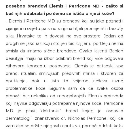
posebno brendovi Elemis i Perricone MD - zašto si
baš njih odabrala i po čemu se ističu u njezi kože?
- Elemis i Perricone MD su brendovi koji su jako poznati i
cijenjeni u svijetu pa smo s njima htjeli promijeniti i beauty
sliku Hrvatske te ih dovesti na ove prostore. Jedan od
drugih se jako razlikuju što je i bio cilj jer u portfelju nema
smisla da imamo slične brendove. Ovako klijenti Bahlen
beautyja imaju na izbor odabrati brend koji više odgovara
njihovom konceptu poslovanja. Elemis je britanski spa
brend, ritualan, smirujućih predivnih mirisa i stvoren za
opuštanje, dok u isto to vrijeme rješava razne
problematike kože. Sigurna sam da će svaka osoba
pronaći bar nekoliko od mnogobrojnih Elemis proizvoda
koji najviše odgovaraju potrebama njihove kože. Perricone
MD je pravi “doktorski” brend kojeg je osnovao
dermatolog i znanstvenik dr. Nicholas Perricone, koji će
vam ako se držite njegovih uputstva, pomoći održati kožu