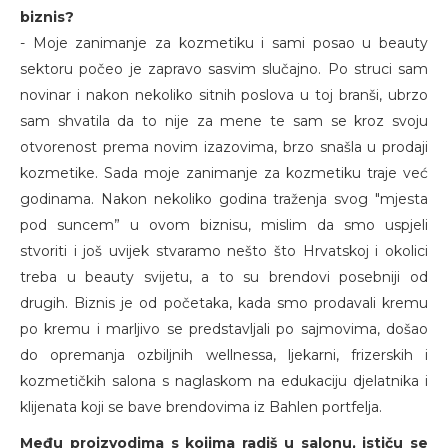
biznis?
- Moje zanimanje za kozmetiku i sami posao u beauty
sektoru počeo je zapravo sasvim slučajno. Po struci sam
novinar i nakon nekoliko sitnih poslova u toj branši, ubrzo
sam shvatila da to nije za mene te sam se kroz svoju
otvorenost prema novim izazovima, brzo snašla u prodaji
kozmetike. Sada moje zanimanje za kozmetiku traje već
godinama. Nakon nekoliko godina traženja svog "mjesta
pod suncem” u ovom biznisu, mislim da smo uspjeli
stvoriti i još uvijek stvaramo nešto što Hrvatskoj i okolici
treba u beauty svijetu, a to su brendovi posebniji od
drugih. Biznis je od početaka, kada smo prodavali kremu
po kremu i marljivo se predstavljali po sajmovima, došao
do opremanja ozbiljnih wellnessa, ljekarni, frizerskih i
kozmetičkih salona s naglaskom na edukaciju djelatnika i
klijenata koji se bave brendovima iz Bahlen portfelja.
Među proizvodima s kojima radiš u salonu, ističu se