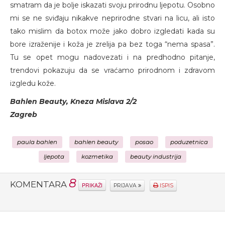
smatram da je bolje iskazati svoju prirodnu ljepotu. Osobno
mi se ne sviđaju nikakve neprirodne stvari na licu, ali isto
tako mislim da botox može jako dobro izgledati kada su
bore izraženije i koža je zrelija pa bez toga “nema spasa”.
Tu se opet mogu nadovezati i na predhodno pitanje,
trendovi pokazuju da se vraćamo prirodnom i zdravom
izgledu kože.
Bahlen Beauty, Kneza Mislava 2/2
Zagreb
paula bahlen
bahlen beauty
posao
poduzetnica
ljepota
kozmetika
beauty industrija
8
KOMENTARA
PRIKAŽI
PRIJAVA
ISPIS