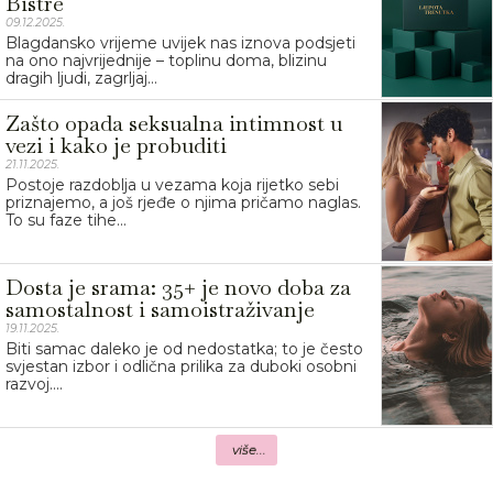
Bistre
09.12.2025.
Blagdansko vrijeme uvijek nas iznova podsjeti
na ono najvrijednije – toplinu doma, blizinu
dragih ljudi, zagrljaj...
Zašto opada seksualna intimnost u
vezi i kako je probuditi
21.11.2025.
Postoje razdoblja u vezama koja rijetko sebi
priznajemo, a još rjeđe o njima pričamo naglas.
To su faze tihe...
Dosta je srama: 35+ je novo doba za
samostalnost i samoistraživanje
19.11.2025.
Biti samac daleko je od nedostatka; to je često
svjestan izbor i odlična prilika za duboki osobni
razvoj....
više...