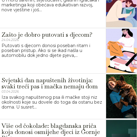
marketinga koji obećava edukativan razvoj,
nove vještine i još...
Zašto je dobro putovati s djecom?
24.04.2026.
Putovati s djecom donosi poseban ritam i
poseban pristup. Ako si se ikad našla u
automobilu dok jedno dijete pjeva,...
Svjetski dan napuštenih životinja:
svaki treći pas i mačka nemaju dom
03.04.2026.
Iza svakog napuštenog psa ili mačke stoji niz
okolnosti koje su dovele do toga da ostanu bez
doma. U susret...
Više od čokolade: blagdanska priča
koja donosi osmijehe djeci iz Gornje