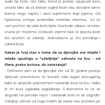
svaki tip kože. Isto tako, trend je postao njegovati kožu
iznutra tako da za blistavi izgled kože nisu dovoljne samo
kreme nego napitci i razni suplementi koje pijemo. Od
hijalurona, omege, probiotika, minerala, vitamina… Svi će
vam pomoći da vaša koža tijela i lica bude zdrava i iznutra i
izvana jer možemo očekivati vrijeme kad će ljepota kože
biti sinonim za zdravlje. Jednostavno je; što prirodnija i
zdrava koža.
Kakav je tvoj stav o tome da se djevojke sve mlađe i
mlađe upuštaju u "ozbiljnije" zahvate na licu - od
filera, preko botoxa, do zatezanja?
- Definivno sam za da djevojke već od 25. godine počinju
djelovati preventivno te koristiti neki lagani anti-ageing
kako bi spriječile prijevremeni nastanak bora na licu i kako
bi im koža izgledala zaglađenije. S kremema to će se
dogoditi na prirodan način i nastanak bora će se odgoditi.
Ozbiljniji zahvati od toga mislim da zaista nisu potrebni jer