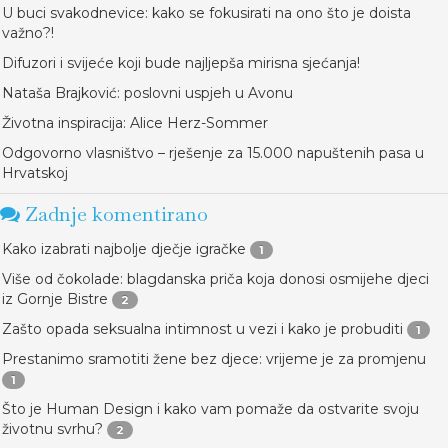
U buci svakodnevice: kako se fokusirati na ono što je doista
važno?!
Difuzori i svijeće koji bude najljepša mirisna sjećanja!
Nataša Brajković: poslovni uspjeh u Avonu
Životna inspiracija: Alice Herz-Sommer
Odgovorno vlasništvo – rješenje za 15.000 napuštenih pasa u
Hrvatskoj
Zadnje komentirano
Kako izabrati najbolje dječje igračke
1
Više od čokolade: blagdanska priča koja donosi osmijehe djeci
iz Gornje Bistre
2
Zašto opada seksualna intimnost u vezi i kako je probuditi
1
Prestanimo sramotiti žene bez djece: vrijeme je za promjenu
1
Što je Human Design i kako vam pomaže da ostvarite svoju
životnu svrhu?
2