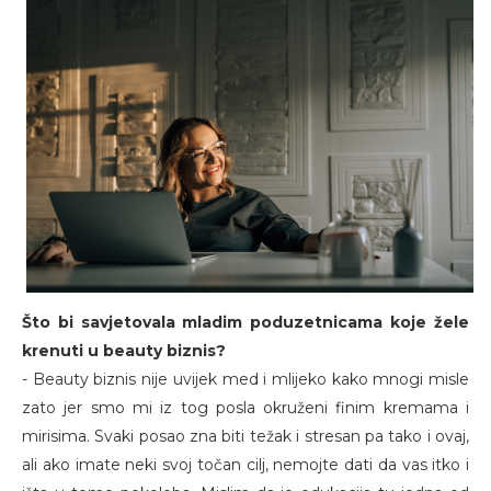
Što bi savjetovala mladim poduzetnicama koje žele
krenuti u beauty biznis?
- Beauty biznis nije uvijek med i mlijeko kako mnogi misle
zato jer smo mi iz tog posla okruženi finim kremama i
mirisima. Svaki posao zna biti težak i stresan pa tako i ovaj,
ali ako imate neki svoj točan cilj, nemojte dati da vas itko i