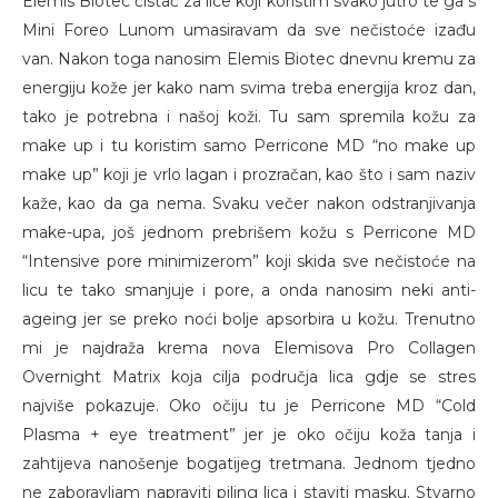
Elemis Biotec čistač za lice koji koristim svako jutro te ga s
Mini Foreo Lunom umasiravam da sve nečistoće izađu
van. Nakon toga nanosim Elemis Biotec dnevnu kremu za
energiju kože jer kako nam svima treba energija kroz dan,
tako je potrebna i našoj koži. Tu sam spremila kožu za
make up i tu koristim samo Perricone MD “no make up
make up” koji je vrlo lagan i prozračan, kao što i sam naziv
kaže, kao da ga nema. Svaku večer nakon odstranjivanja
make-upa, još jednom prebrišem kožu s Perricone MD
“Intensive pore minimizerom” koji skida sve nečistoće na
licu te tako smanjuje i pore, a onda nanosim neki anti-
ageing jer se preko noći bolje apsorbira u kožu. Trenutno
mi je najdraža krema nova Elemisova Pro Collagen
Overnight Matrix koja cilja područja lica gdje se stres
najviše pokazuje. Oko očiju tu je Perricone MD “Cold
Plasma + eye treatment” jer je oko očiju koža tanja i
zahtijeva nanošenje bogatijeg tretmana. Jednom tjedno
ne zaboravljam napraviti piling lica i staviti masku. Stvarno