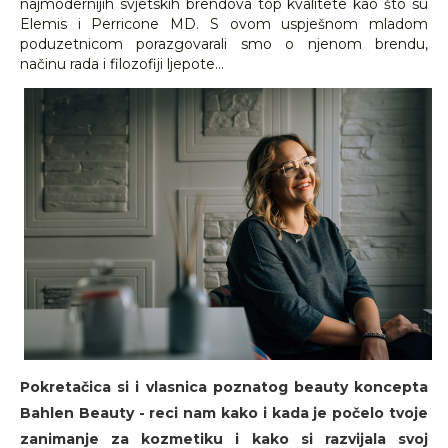
najmodernijih svjetskih brendova top kvalitete kao što su
Elemis i Perricone MD. S ovom uspješnom mladom
poduzetnicom porazgovarali smo o njenom brendu,
načinu rada i filozofiji ljepote...
Pokretačica si i vlasnica poznatog beauty koncepta
Bahlen Beauty - reci nam kako i kada je počelo tvoje
zanimanje za kozmetiku i kako si razvijala svoj