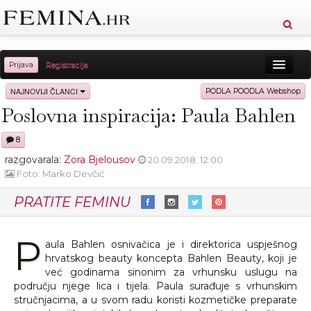
Prijava
Registracija
Sreća
Ljepota
Zdravlje
Vitkost
NAJNOVIJI ČLANCI
PODLA POODLA Webshop
Poslovna inspiracija: Paula Bahlen
Moda
Ljubav
Relax
Putovanja
Recepti
8
Proizvodi
Knjige
Cool
razgovarala:
Zora Bjelousov
20.09.2018. 12:00
Foto: Marko Devčić
PRATITE FEMINU
P
aula Bahlen osnivačica je i direktorica uspješnog
hrvatskog beauty koncepta Bahlen Beauty, koji je
već godinama sinonim za vrhunsku uslugu na
području njege lica i tijela. Paula surađuje s vrhunskim
stručnjacima, a u svom radu koristi kozmetičke preparate