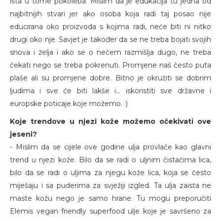
išta u tome pokoleba. Mislim da je edukacija tu jedna od
najbitnijih stvari jer ako osoba koja radi taj posao nije
educirana oko proizvoda s kojima radi, neće biti ni nitko
drugi oko nje. Savjet je također da se ne treba bojati svojih
snova i želja i ako se o nečem razmišlja dugo, ne treba
čekati nego se treba pokrenuti. Promjene naš često puta
plaše ali su promjene dobre. Bitno je okružiti se dobrim
ljudima i sve će biti lakše i… iskoristiti sve državne i
europske poticaje koje možemo. :)
Koje trendove u njezi kože možemo očekivati ove
jeseni?
- Mislim da se cijele ove godine ulja provlače kao glavni
trend u njezi kože. Bilo da se radi o uljnim čistačima lica,
bilo da se radi o uljima za njegu kože lica, koja se često
miješaju i sa puderima za svježiji izgled. Ta ulja zaista ne
maste kožu nego je samo hrane. Tu mogu preporučiti
Elemis vegan friendly superfood ulje koje je savršeno za