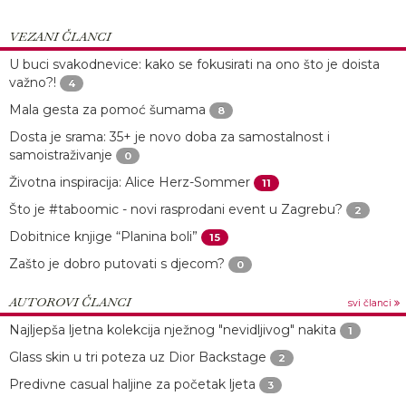
VEZANI ČLANCI
U buci svakodnevice: kako se fokusirati na ono što je doista
važno?!
4
Mala gesta za pomoć šumama
8
Dosta je srama: 35+ je novo doba za samostalnost i
samoistraživanje
0
Životna inspiracija: Alice Herz-Sommer
11
Što je #taboomic - novi rasprodani event u Zagrebu?
2
Dobitnice knjige “Planina boli”
15
Zašto je dobro putovati s djecom?
0
AUTOROVI ČLANCI
svi članci
Najljepša ljetna kolekcija nježnog "nevidljivog" nakita
1
Glass skin u tri poteza uz Dior Backstage
2
Predivne casual haljine za početak ljeta
3