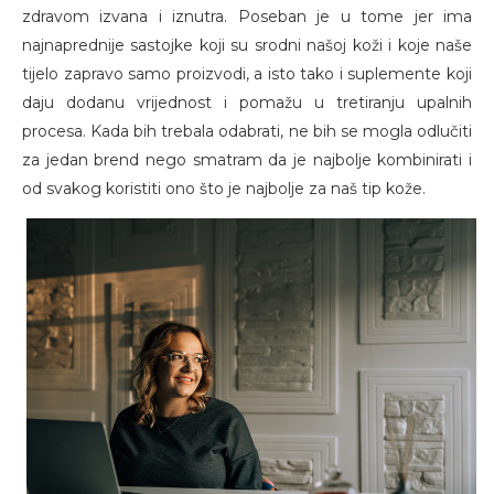
zdravom izvana i iznutra. Poseban je u tome jer ima
najnaprednije sastojke koji su srodni našoj koži i koje naše
tijelo zapravo samo proizvodi, a isto tako i suplemente koji
daju dodanu vrijednost i pomažu u tretiranju upalnih
procesa. Kada bih trebala odabrati, ne bih se mogla odlučiti
za jedan brend nego smatram da je najbolje kombinirati i
od svakog koristiti ono što je najbolje za naš tip kože.