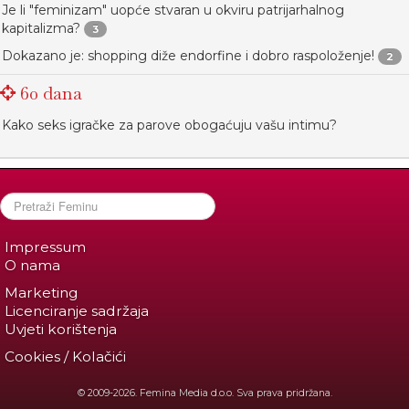
Je li "feminizam" uopće stvaran u okviru patrijarhalnog
kapitalizma?
3
Dokazano je: shopping diže endorfine i dobro raspoloženje!
2
60 dana
Kako seks igračke za parove obogaćuju vašu intimu?
Impressum
O nama
Marketing
Licenciranje sadržaja
Uvjeti korištenja
Cookies / Kolačići
© 2009-2026. Femina Media d.o.o. Sva prava pridržana.