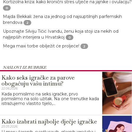
Kortizolna kriza: kako kronični stres utječe na jajnike i ovulaciju?
0
Majda Bekkali: žena iza jednog od najsuptilnijih parfemskih
brendova
2
Upoznajte Silviju Tičić Ivandu, ženu koja stoji iza nekih od
najljepših interijera u Hrvatskoj
0
Mega maxi torbe obilježit će proljeće!
2
NASLOVI IZ RUBRIKE
Kako seks igračke za parove
obogaćuju vašu intimu?
22.06.2026.
Kada pomislimo na seks igračke, prvo
pomislimo na solo užitak. Na one trenutke kada
istražujemo vlastito tijelo,...
Kako izabrati najbolje dječje igračke
25.05.2026.
U moru šarenih, svjetlucavih, glasnih igračaka i