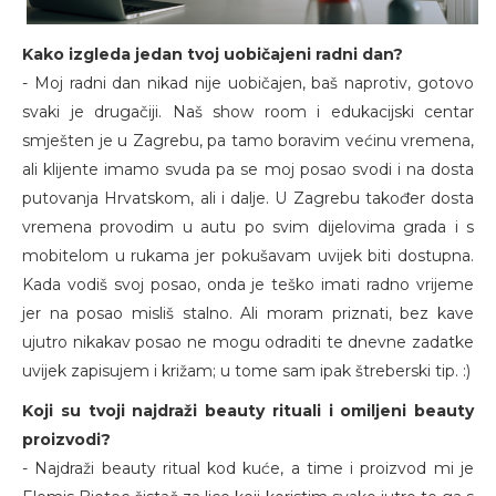
Kako izgleda jedan tvoj uobičajeni radni dan?
- Moj radni dan nikad nije uobičajen, baš naprotiv, gotovo
svaki je drugačiji. Naš show room i edukacijski centar
smješten je u Zagrebu, pa tamo boravim većinu vremena,
ali klijente imamo svuda pa se moj posao svodi i na dosta
putovanja Hrvatskom, ali i dalje. U Zagrebu također dosta
vremena provodim u autu po svim dijelovima grada i s
mobitelom u rukama jer pokušavam uvijek biti dostupna.
Kada vodiš svoj posao, onda je teško imati radno vrijeme
jer na posao misliš stalno. Ali moram priznati, bez kave
ujutro nikakav posao ne mogu odraditi te dnevne zadatke
uvijek zapisujem i križam; u tome sam ipak štreberski tip. :)
Koji su tvoji najdraži beauty rituali i omiljeni beauty
proizvodi?
- Najdraži beauty ritual kod kuće, a time i proizvod mi je