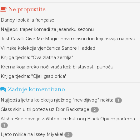
Ne propustite
Dandy-look à la française
Najljepši traper komadi za jesensku sezonu
Just Cavalli Give Me Magic: novi mirisni duo koji osvaja na prvu
Vilinska kolekcija vjenčanica Sandre Haddad
Knjiga tjedna: "Ova zlatna zemlja"
Krema koja preko noći vraća koži blistavost i punoću
Knjiga tjedna: "Cijeli grad priča"
Zadnje komentirano
Najljepša ljetna kolekcija nježnog "nevidljivog" nakita
1
Glass skin u tri poteza uz Dior Backstage
2
Alisha Boe novo je zaštitno lice kultnog Black Opium parfema
1
Ljeto miriše na Issey Miyake!
2