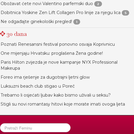
Obožavat ćete novi Valentino parfemski duo
2
Dobitnica Yoskine Zen Lift Collagen Pro linije za njegu lica
5
Ne odgađajte ginekološki pregled!
1
30 dana
Poznati Renesansni festival ponovno osvaja Koprivnicu
One mijenjaju Hrvatsku: proglašena Žena godine!
Paris Hilton zvijezda je nove kampanje NYX Professional
Makeupa
Foreo ima rješenje za dugotrajni ljetni glow
Luksuzni beach club stigao u Poreč
Trebamo li osjećati ljubav kako bismo uživali u seksu?
Stigli su novi romantasy hitovi koje morate imati ovoga ljeta