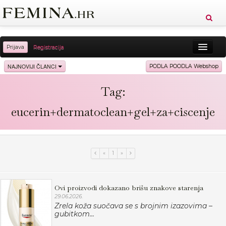
Prijava
Registracija
Sreća
Ljepota
Zdravlje
Vitkost
NAJNOVIJI ČLANCI
PODLA POODLA Webshop
Moda
Ljubav
Relax
Putovanja
Recepti
Tag:
Proizvodi
Knjige
Cool
eucerin+dermatoclean+gel+za+ciscenje
«
1
»
Ovi proizvodi dokazano brišu znakove starenja
29.06.2026.
Zrela koža suočava se s brojnim izazovima –
gubitkom...