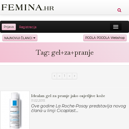
Prijava
Registracija
Sreća
Ljepota
Zdravlje
Vitkost
NAJNOVIJI ČLANCI
PODLA POODLA Webshop
Moda
Ljubav
Relax
Putovanja
Recepti
Tag: gel+za+pranje
Proizvodi
Knjige
Cool
«
1
»
Idealan gel za pranje jako osjetljive kože
11.02.2015.
Ove godine La Roche-Posay predstavlja novog
člana u liniji Cicaplast...