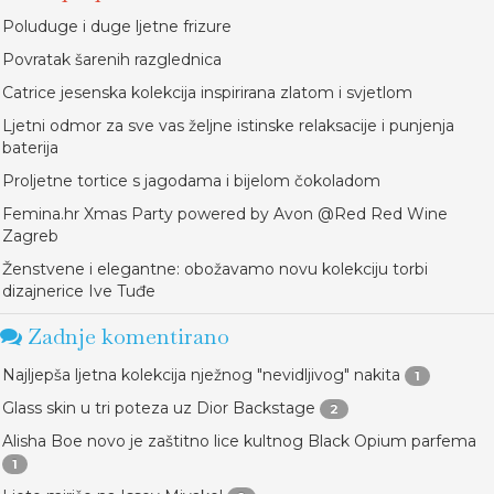
Poluduge i duge ljetne frizure
Povratak šarenih razglednica
Catrice jesenska kolekcija inspirirana zlatom i svjetlom
Ljetni odmor za sve vas željne istinske relaksacije i punjenja
baterija
Proljetne tortice s jagodama i bijelom čokoladom
Femina.hr Xmas Party powered by Avon @Red Red Wine
Zagreb
Ženstvene i elegantne: obožavamo novu kolekciju torbi
dizajnerice Ive Tuđe
Zadnje komentirano
Najljepša ljetna kolekcija nježnog "nevidljivog" nakita
1
Glass skin u tri poteza uz Dior Backstage
2
Alisha Boe novo je zaštitno lice kultnog Black Opium parfema
1