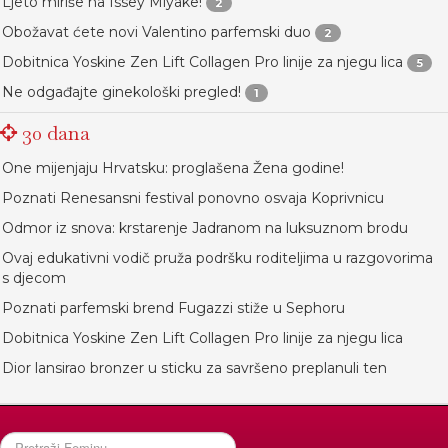
Ljeto miriše na Issey Miyake!
2
Obožavat ćete novi Valentino parfemski duo
2
Dobitnica Yoskine Zen Lift Collagen Pro linije za njegu lica
5
Ne odgađajte ginekološki pregled!
1
30 dana
One mijenjaju Hrvatsku: proglašena Žena godine!
Poznati Renesansni festival ponovno osvaja Koprivnicu
Odmor iz snova: krstarenje Jadranom na luksuznom brodu
Ovaj edukativni vodič pruža podršku roditeljima u razgovorima
s djecom
Poznati parfemski brend Fugazzi stiže u Sephoru
Dobitnica Yoskine Zen Lift Collagen Pro linije za njegu lica
Dior lansirao bronzer u sticku za savršeno preplanuli ten