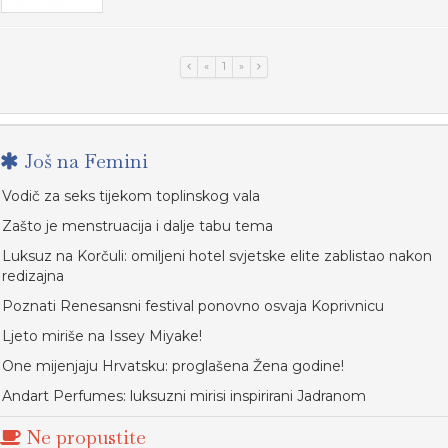
«
1
»
Još na Femini
Vodič za seks tijekom toplinskog vala
Zašto je menstruacija i dalje tabu tema
Luksuz na Korčuli: omiljeni hotel svjetske elite zablistao nakon
redizajna
Poznati Renesansni festival ponovno osvaja Koprivnicu
Ljeto miriše na Issey Miyake!
One mijenjaju Hrvatsku: proglašena Žena godine!
Andart Perfumes: luksuzni mirisi inspirirani Jadranom
Ne propustite