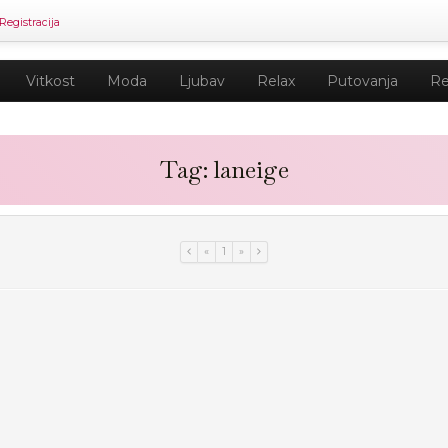
Registracija
Vitkost
Moda
Ljubav
Relax
Putovanja
Re
Tag: laneige
«
1
»