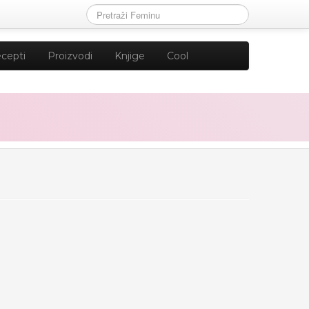
cepti
Proizvodi
Knjige
Cool