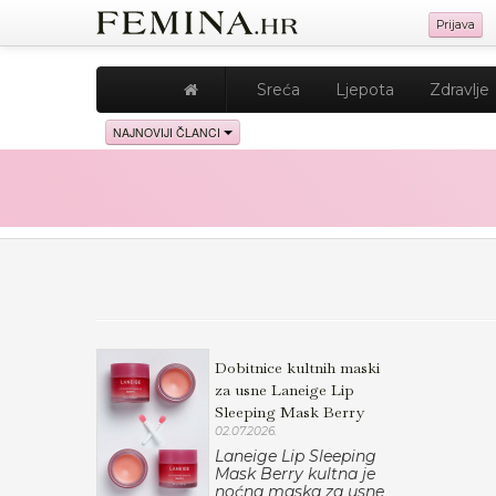
Prijava
Sreća
Ljepota
Zdravlje
NAJNOVIJI ČLANCI
Dobitnice kultnih maski
za usne Laneige Lip
Sleeping Mask Berry
02.07.2026.
Laneige Lip Sleeping
Mask Berry kultna je
noćna maska za usne