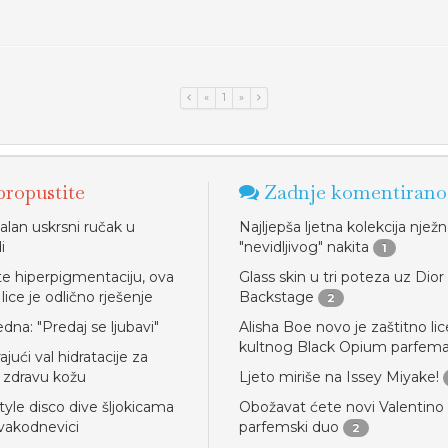
«
1
»
ropustite
Zadnje komentirano
alan uskrsni ručak u
Najljepša ljetna kolekcija njež
i
"nevidljivog" nakita
1
e hiperpigmentaciju, ova
Glass skin u tri poteza uz Dior
lice je odlično rješenje
Backstage
2
edna: "Predaj se ljubavi"
Alisha Boe novo je zaštitno lic
kultnog Black Opium parfem
ajući val hidratacije za
i zdravu kožu
Ljeto miriše na Issey Miyake!
yle disco dive šljokicama
Obožavat ćete novi Valentino
vakodnevici
parfemski duo
2