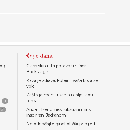
30 dana
nog
Glass skin u tri poteza uz Dior
Backstage
Kava je zdrava: kofein i vaša koža se
vole
e
Zašto je menstruacija i dalje tabu
a
tema
1
Andart Perfumes: luksuzni mirisi
2
inspirirani Jadranom
Ne odgađajte ginekološki pregled!