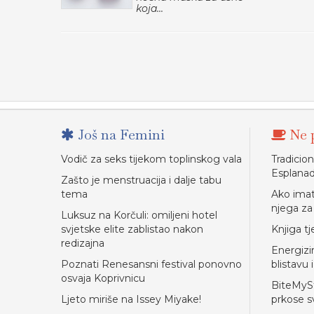
koja...
Još na Femini
Ne p
Vodič za seks tijekom toplinskog vala
Tradicion
Esplanad
Zašto je menstruacija i dalje tabu
tema
Ako imat
njega za 
Luksuz na Korčuli: omiljeni hotel
svjetske elite zablistao nakon
Knjiga tj
redizajna
Energizir
Poznati Renesansni festival ponovno
blistavu 
osvaja Koprivnicu
BiteMySt
Ljeto miriše na Issey Miyake!
prkose s