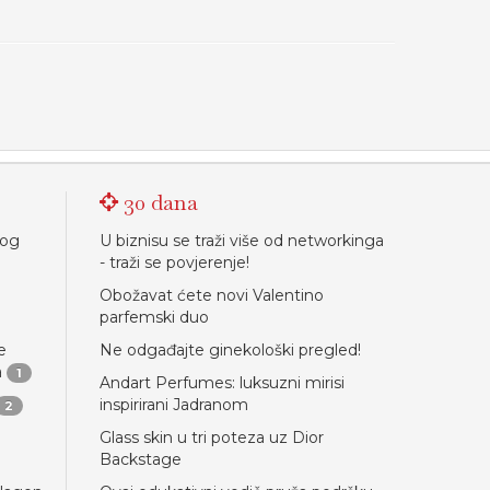
30 dana
nog
U biznisu se traži više od networkinga
- traži se povjerenje!
Obožavat ćete novi Valentino
parfemski duo
e
Ne odgađajte ginekološki pregled!
a
1
Andart Perfumes: luksuzni mirisi
inspirirani Jadranom
2
Glass skin u tri poteza uz Dior
Backstage