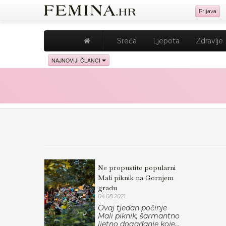
Prijava
Sreća
Ljepota
Zdravlje
NAJNOVIJI ČLANCI
Ne propustite popularni
Mali piknik na Gornjem
gradu
04.08.2021.
Ovaj tjedan počinje
Mali piknik, šarmantno
ljetno događanje koje...