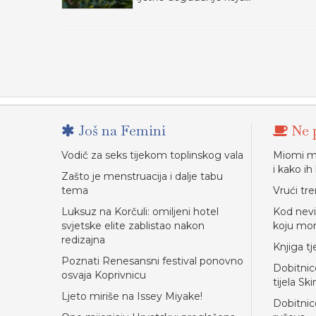
Još na Femini
Ne p
Vodič za seks tijekom toplinskog vala
Miomi ma
i kako ih l
Zašto je menstruacija i dalje tabu
tema
Vrući tr
Luksuz na Korčuli: omiljeni hotel
Kod nevi
svjetske elite zablistao nakon
koju mor
redizajna
Knjiga t
Poznati Renesansni festival ponovno
Dobitnic
osvaja Koprivnicu
tijela Sk
Ljeto miriše na Issey Miyake!
Dobitnice