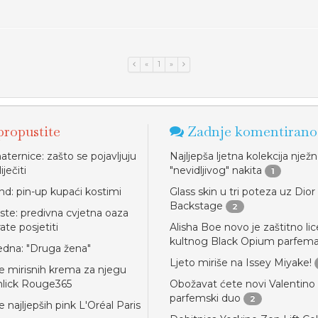
«
1
»
ropustite
Zadnje komentirano
ternice: zašto se pojavljuju
Najljepša ljetna kolekcija njež
iječiti
"nevidljivog" nakita
1
end: pin-up kupaći kostimi
Glass skin u tri poteza uz Dior
Backstage
2
ste: predivna cvjetna oaza
ate posjetiti
Alisha Boe novo je zaštitno lic
kultnog Black Opium parfem
jedna: "Druga žena"
Ljeto miriše na Issey Miyake!
e mirisnih krema za njegu
inlick Rouge365
Obožavat ćete novi Valentino
parfemski duo
2
 najljepših pink L'Oréal Paris