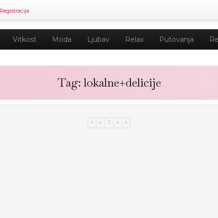
Registracija
Vitkost
Moda
Ljubav
Relax
Putovanja
Re
Tag: lokalne+delicije
«
1
»