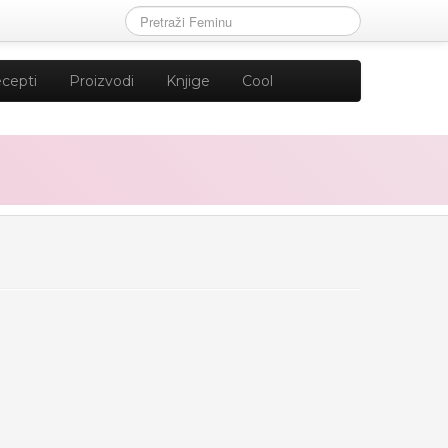
cepti
Proizvodi
Knjige
Cool