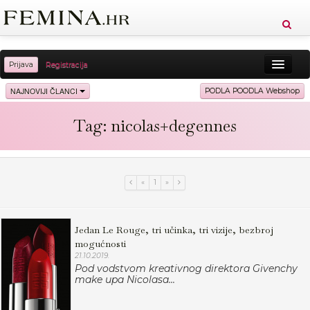
Prijava
Registracija
Sreća
Ljepota
Zdravlje
Vitkost
NAJNOVIJI ČLANCI
PODLA POODLA Webshop
Moda
Ljubav
Relax
Putovanja
Recepti
Tag: nicolas+degennes
Proizvodi
Knjige
Cool
«
1
»
Jedan Le Rouge, tri učinka, tri vizije, bezbroj
mogućnosti
21.10.2019.
Pod vodstvom kreativnog direktora Givenchy
make upa Nicolasa...