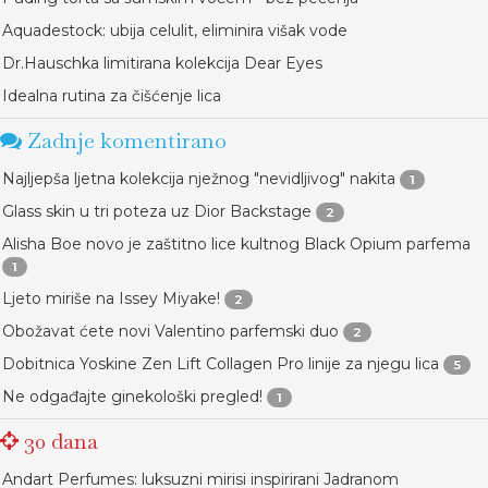
Aquadestock: ubija celulit, eliminira višak vode
Dr.Hauschka limitirana kolekcija Dear Eyes
Idealna rutina za čišćenje lica
Zadnje komentirano
Najljepša ljetna kolekcija nježnog "nevidljivog" nakita
1
Glass skin u tri poteza uz Dior Backstage
2
Alisha Boe novo je zaštitno lice kultnog Black Opium parfema
1
Ljeto miriše na Issey Miyake!
2
Obožavat ćete novi Valentino parfemski duo
2
Dobitnica Yoskine Zen Lift Collagen Pro linije za njegu lica
5
Ne odgađajte ginekološki pregled!
1
30 dana
Andart Perfumes: luksuzni mirisi inspirirani Jadranom