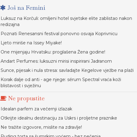
Još na Femini
Luksuz na Korčuli: omiljeni hotel svjetske elite zablistao nakon
redizajna
Poznati Renesansni festival ponovno osvaja Koprivnicu
Ljeto miriše na Issey Miyake!
One mijenjaju Hrvatsku: proglašena Žena godine!
Andart Perfumes: luksuzni mirisi inspirirani Jadranom
Sunce, pijesak i nula stresa: savladajte Kegelove vježbe na plaži
Korak dalje od anti - age njege: sérum Spectral vraća koži
blistavost i svježinu
Ne propustite
Idealan parfem za večernji izlazak
Otkrijte idealnu destinaciju za Uskrs i proljetne praznike
Ne tražite izgovore, mislite na zdravlje!
Puding torta sa šumskim voćem - bez pečenja