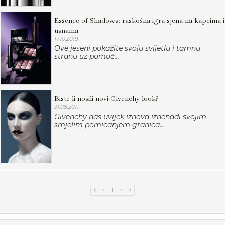
Essence of Shadows: raskošna igra sjena na kapcima i
usnama
17.10.2019.
Ove jeseni pokažite svoju svijetlu i tamnu
stranu uz pomoć...
Biste li nosili novi Givenchy look?
31.08.2011.
Givenchy nas uvijek iznova iznenadi svojim
smjelim pomicanjem granica...
«
1
»