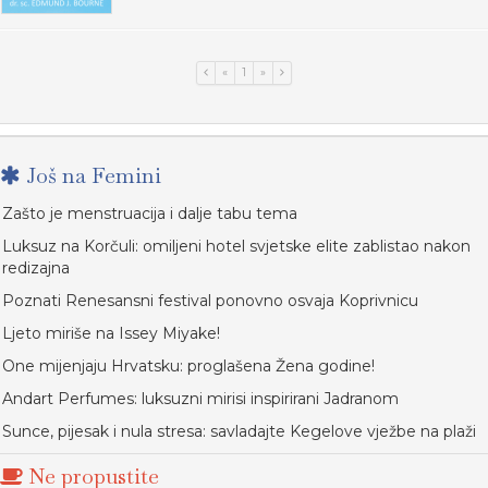
«
1
»
Još na Femini
Zašto je menstruacija i dalje tabu tema
Luksuz na Korčuli: omiljeni hotel svjetske elite zablistao nakon
redizajna
Poznati Renesansni festival ponovno osvaja Koprivnicu
Ljeto miriše na Issey Miyake!
One mijenjaju Hrvatsku: proglašena Žena godine!
Andart Perfumes: luksuzni mirisi inspirirani Jadranom
Sunce, pijesak i nula stresa: savladajte Kegelove vježbe na plaži
Ne propustite