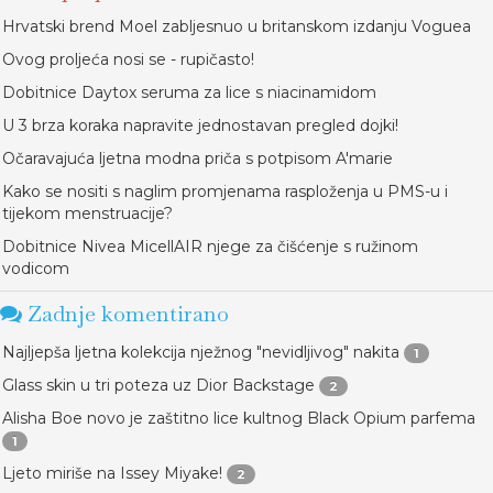
Hrvatski brend Moel zabljesnuo u britanskom izdanju Voguea
Ovog proljeća nosi se - rupičasto!
Dobitnice Daytox seruma za lice s niacinamidom
U 3 brza koraka napravite jednostavan pregled dojki!
Očaravajuća ljetna modna priča s potpisom A'marie
Kako se nositi s naglim promjenama rasploženja u PMS-u i
tijekom menstruacije?
Dobitnice Nivea MicellAIR njege za čišćenje s ružinom
vodicom
Zadnje komentirano
Najljepša ljetna kolekcija nježnog "nevidljivog" nakita
1
Glass skin u tri poteza uz Dior Backstage
2
Alisha Boe novo je zaštitno lice kultnog Black Opium parfema
1
Ljeto miriše na Issey Miyake!
2