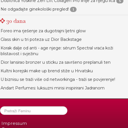
Dobitnica Yoskine Zen Lift Collagen Pro linije za njegu lica
5
Ne odgađajte ginekološki pregled!
1
30 dana
Foreo ima rješenje za dugotrajni ljetni glow
Glass skin u tri poteza uz Dior Backstage
Korak dalje od anti - age njege: sérum Spectral vraća koži
blistavost i svježinu
Dior lansirao bronzer u sticku za savršeno preplanuli ten
Kultni korejski make up brend stiže u Hrvatsku
U biznisu se traži više od networkinga - traži se povjerenje!
Andart Perfumes: luksuzni mirisi inspirirani Jadranom
Impressum