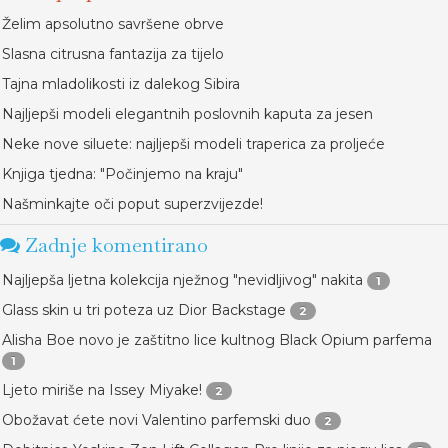
Želim apsolutno savršene obrve
Slasna citrusna fantazija za tijelo
Tajna mladolikosti iz dalekog Sibira
Najljepši modeli elegantnih poslovnih kaputa za jesen
Neke nove siluete: najljepši modeli traperica za proljeće
Knjiga tjedna: "Počinjemo na kraju"
Našminkajte oči poput superzvijezde!
Zadnje komentirano
Najljepša ljetna kolekcija nježnog "nevidljivog" nakita
1
Glass skin u tri poteza uz Dior Backstage
2
Alisha Boe novo je zaštitno lice kultnog Black Opium parfema
1
Ljeto miriše na Issey Miyake!
2
Obožavat ćete novi Valentino parfemski duo
2