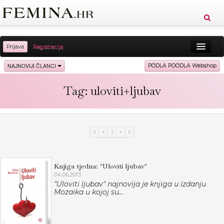
Prijava
Registracija
Sreća
Ljepota
Zdravlje
Vitkost
NAJNOVIJI ČLANCI
PODLA POODLA Webshop
Moda
Ljubav
Relax
Putovanja
Recepti
Tag: uloviti+ljubav
Proizvodi
Knjige
Cool
«
1
»
Knjiga tjedna: "Uloviti ljubav"
04.06.2013.
"Uloviti ljubav" najnovija je knjiga u izdanju
Mozaika u kojoj su...