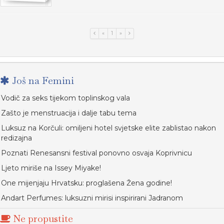
«
1
»
Još na Femini
Vodič za seks tijekom toplinskog vala
Zašto je menstruacija i dalje tabu tema
Luksuz na Korčuli: omiljeni hotel svjetske elite zablistao nakon
redizajna
Poznati Renesansni festival ponovno osvaja Koprivnicu
Ljeto miriše na Issey Miyake!
One mijenjaju Hrvatsku: proglašena Žena godine!
Andart Perfumes: luksuzni mirisi inspirirani Jadranom
Ne propustite