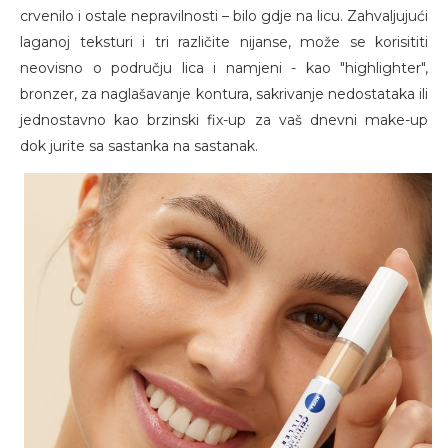
crvenilo i ostale nepravilnosti – bilo gdje na licu. Zahvaljujući
laganoj teksturi i tri različite nijanse, može se korisititi
neovisno o području lica i namjeni - kao "highlighter",
bronzer, za naglašavanje kontura, sakrivanje nedostataka ili
jednostavno kao brzinski fix-up za vaš dnevni make-up
dok jurite sa sastanka na sastanak.