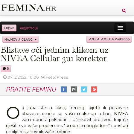
Prijava
Registracija
Sreća
Ljepota
Zdravlje
Vitkost
NAJNOVIJI ČLANCI
PODLA POODLA Webshop
Blistave oči jednim klikom uz
Moda
Ljubav
Relax
Putovanja
Recepti
NIVEA Cellular 3u1 korektor
Proizvodi
Knjige
Cool
6
07.12.2022. 10:00
Foto: Press
PRATITE FEMINU
O
d jutra ste u akciji, trening, dijete ili poslovne
obaveze omele su vašu make-up rutinu. NIVEA
vam donosi prikladan i učinkovit proizvod koji će
riješiti sve vaše probleme s "umornim pogledom" i postati
omiljeni stanovnik vaše torbice