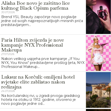
Alisha Boe novo je zaštitno lice
kultnog Black Opium parfema
30.07.2026.
Brend YSL Beauty započinje novo poglavlje
jedne od svojih najprepoznatljivijih mirisnih priča
predstavljanjem...
Paris Hilton zvijezda je nove
kampanje NYX Professional
Makeupa
27.07.2026.
Nakon velikog uspjeha prve kampanje „If You
NYX, You Know“ predstavljene prošlog ljeta, NYX
Professional Makeup...
Luksuz na Korčuli: omiljeni hotel
svjetske elite zablistao nakon
redizajna
24.07.2026.
Na korčulanskoj rivi, u zgradi prvoga gradskog
hotela na otoku iz 1912. godine, otvoreno je
novo poglavlje jedne od...