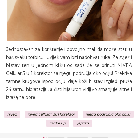
Jednostavan za korištenje i dovoljno mali da može stati u
baš svaku torbicu i uvijek vam biti nadohvat ruke. Za svjež i
blistav ten u jednom kliku od sada će se brinuti NIVEA
Cellular 3 u 1 korektor za njegu područja oko očiju! Prekriva
tamne krugove ispod očiju, daje koži blistav izgled, pruža
24 satnu hidrataciju, a čisti hijaluron vidljivo smanjuje sitne i
izražajne bore.
nivea
nivea cellular 3u1 korektor
njega podrucja oko ociju
make up
ljepota