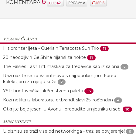
6
KOMENTARA
PRIKAŽI
PRIJAVA
ISPIS
VEZANI ČLANCI
Hit bronzer ljeta - Guerlain Terracotta Sun Trio
11
20 neodoljivih GelShine nijansi za nokte
11
The Falsies Lash Lift maskara za trepavice kao iz salona
7
Razmazite se za Valentinovo s najpopularnijom Foreo
kolekcijom za njegu kože
2
YSL: buntovnička, ali ženstvena paleta
13
Kozmetika iz laboratorija dr.brandt slavi 25. rođendan
4
Otkrijte boje jeseni u Avonu i probudite umjetnika u sebi
10
MINI VIJESTI
U biznisu se traži više od networkinga - traži se povjerenje!
0