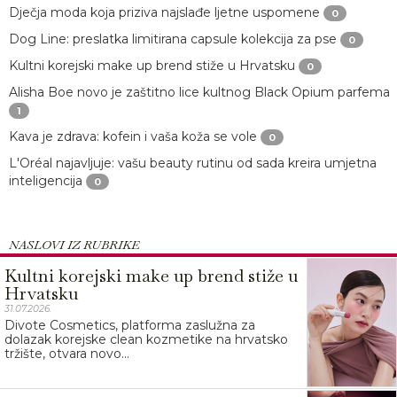
Dječja moda koja priziva najslađe ljetne uspomene
0
Dog Line: preslatka limitirana capsule kolekcija za pse
0
Kultni korejski make up brend stiže u Hrvatsku
0
Alisha Boe novo je zaštitno lice kultnog Black Opium parfema
1
Kava je zdrava: kofein i vaša koža se vole
0
L'Oréal najavljuje: vašu beauty rutinu od sada kreira umjetna
inteligencija
0
NASLOVI IZ RUBRIKE
Kultni korejski make up brend stiže u
Hrvatsku
31.07.2026.
Divote Cosmetics, platforma zaslužna za
dolazak korejske clean kozmetike na hrvatsko
tržište, otvara novo...