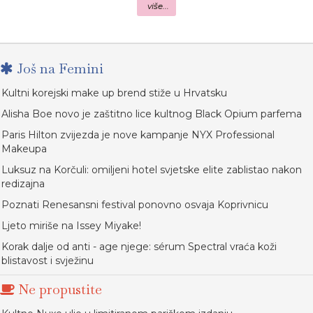
više...
Još na Femini
Kultni korejski make up brend stiže u Hrvatsku
Alisha Boe novo je zaštitno lice kultnog Black Opium parfema
Paris Hilton zvijezda je nove kampanje NYX Professional
Makeupa
Luksuz na Korčuli: omiljeni hotel svjetske elite zablistao nakon
redizajna
Poznati Renesansni festival ponovno osvaja Koprivnicu
Ljeto miriše na Issey Miyake!
Korak dalje od anti - age njege: sérum Spectral vraća koži
blistavost i svježinu
Ne propustite