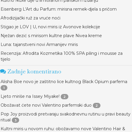
Kultno Nuxe ulje u limitiranom pariškom izdanju
Eisenberg L'Art du Parfum: mirisna remek-djela s pričom
Afrodizijački ruž za vruće noći
Stigao je LOV | U, novi miris iz Avonove kolekcije
Nježan dezić s mirisom kultne plave Nivea kreme
Luna: tajanstveni novi Armanijev miris
Recenzija: Afrodita Kozmetika 100% SPA piling i mousse za
tijelo
Zadnje komentirano
Alisha Boe novo je zaštitno lice kultnog Black Opium parfema
1
Ljeto miriše na Issey Miyake!
2
Obožavat ćete novi Valentino parfemski duo
2
Pop Joy proizvodi pretvaraju svakodnevnu rutinu u pravi beauty
ritual
3
Kultni miris u novom ruhu: obožavamo nove Valentino Hair &