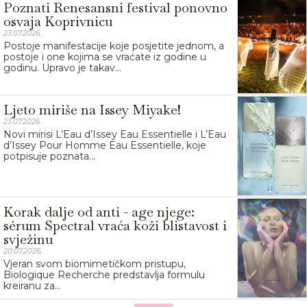
Poznati Renesansni festival ponovno
osvaja Koprivnicu
23.07.2026.
Postoje manifestacije koje posjetite jednom, a
postoje i one kojima se vraćate iz godine u
godinu. Upravo je takav...
Ljeto miriše na Issey Miyake!
23.07.2026.
Novi mirisi L’Eau d’Issey Eau Essentielle i L’Eau
d’Issey Pour Homme Eau Essentielle, koje
potpisuje poznata...
Korak dalje od anti - age njege:
sérum Spectral vraća koži blistavost i
svježinu
20.07.2026.
Vjeran svom biomimetičkom pristupu,
Biologique Recherche predstavlja formulu
kreiranu za...