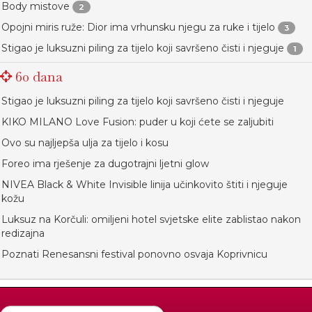
Body mistove
2
Opojni miris ruže: Dior ima vrhunsku njegu za ruke i tijelo
3
Stigao je luksuzni piling za tijelo koji savršeno čisti i njeguje
1
60 dana
Stigao je luksuzni piling za tijelo koji savršeno čisti i njeguje
KIKO MILANO Love Fusion: puder u koji ćete se zaljubiti
Ovo su najljepša ulja za tijelo i kosu
Foreo ima rješenje za dugotrajni ljetni glow
NIVEA Black & White Invisible linija učinkovito štiti i njeguje
kožu
Luksuz na Korčuli: omiljeni hotel svjetske elite zablistao nakon
redizajna
Poznati Renesansni festival ponovno osvaja Koprivnicu