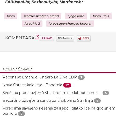
FABUspot.hr, Roxbeauty.hr, Martimex.hr
foreo
svedski skintech brend
njega koze
foreo ufo 3
foreo iris 2
foreo supercharged booster
3
KOMENTARA
PRIKAŽI
PRIJAVA
ISPIS
VEZANI ČLANCI
Recenzija: Emanuel Ungaro La Diva EDP
7
Nova Catrice kolekcija - Bohemia
17
Svečano predstavljen YSL Libre - miris slobode i moći
5
Bezbrižno uživajte u suncu uz L'Erbolario Sun liniju
6
Foreo ima savršeno rješenje za lijepo i glatko lice na godišnjem
odmoru
2