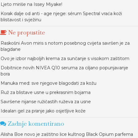
Ljeto miriše na Issey Miyake!
Korak dalje od anti - age njege: sérum Spectral vraća koži
blistavost i svježinu
Ne propustite
Raskošni Avon miris s notom posebnog cvijeta savršen je za
blagdane
Ovo je izbor najboljih krema za sunčanje s visokom zaštitom
Dobitnice novih NIVEA Q10 seruma za ciljano popunjavanje
bora
Manuka med: sve njegove blagodati za kožu
Ruž za blistave usne u prekrasnim bojama
Savršene nijanse ružičastih ruževa za usne
Idealan gel za pranje jako osjetljive kože
Zadnje komentirano
Alisha Boe novo je zaštitno lice kultnog Black Opium parfema