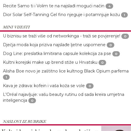
Recite Samo ti i Volim te na najslađi mogući način
4
Dior Solar Self-Tanning Gel fino njeguje i potamnjuje kožu
1
MINI VIJESTI
U biznisu se traži više od networkinga - traži se povjerenje!
0
Dječja moda koja priziva najslađe ljetne uspomene
0
Dog Line: preslatka limitirana capsule kolekcija za pse
0
Kultni korejski make up brend stiže u Hrvatsku
0
Alisha Boe novo je zaštitno lice kultnog Black Opium parfema
1
Kava je zdrava: kofein i vaša koža se vole
0
L'Oréal najavljuje: vašu beauty rutinu od sada kreira umjetna
inteligencija
0
NASLOVI IZ RUBRIKE