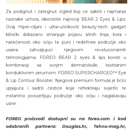
Za podignut i zategnut izgled koji će sakriti i najmanje
naznake umora, iskoristite najnoviji BEAR 2 Eyes & Lips.
Ovaj Hiper-ciljani i ultra-učinkoviti beauty-tech gadget
klinički dokazano smanjuje pojavu sitnih linija, bora i
natečenosti oko očiju te puni i redefinira područje oko
usana zahvaljujući njegovim revolucionarnih
tehnologijama. FOREO BEAR 2 eyes & lips koristi u
kombinaciji sa svojim dermatološki testiranim
konduktivnim serumom: FOREO SUPERCHARGED™ Eye
& Lip Contour Booster. Njegova premium formula je brzo
upijajuća i sadrži čestice koje reflektiraju svijetlo te
instantno posvjetljuju područje oko očiju i naglašavaju
usne.
FOREO proizvodi dostupni su na foreo.com i kod
odabranih partnera: Douglas.hr, Tehno-mag.hr,