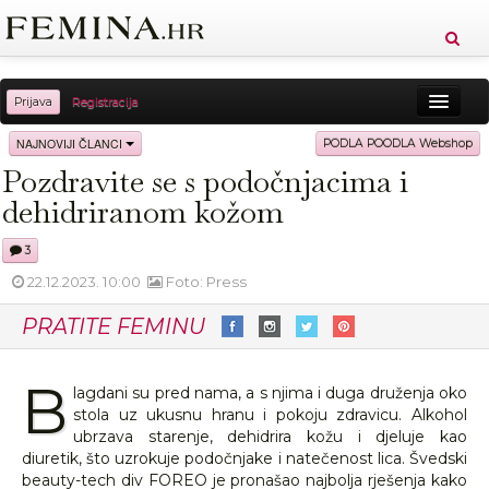
Prijava
Registracija
Sreća
Ljepota
Zdravlje
Vitkost
NAJNOVIJI ČLANCI
PODLA POODLA Webshop
Pozdravite se s podočnjacima i
Moda
Ljubav
Relax
Putovanja
Recepti
dehidriranom kožom
Proizvodi
Knjige
Cool
3
22.12.2023. 10:00
Foto: Press
PRATITE FEMINU
B
lagdani su pred nama, a s njima i duga druženja oko
stola uz ukusnu hranu i pokoju zdravicu. Alkohol
ubrzava starenje, dehidrira kožu i djeluje kao
diuretik, što uzrokuje podočnjake i natečenost lica. Švedski
beauty-tech div FOREO je pronašao najbolja rješenja kako