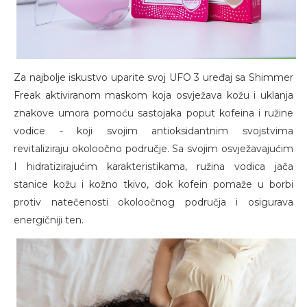
Za najbolje iskustvo uparite svoj UFO 3 uređaj sa Shimmer
Freak aktiviranom maskom koja osvježava kožu i uklanja
znakove umora pomoću sastojaka poput kofeina i ružine
vodice - koji svojim antioksidantnim svojstvima
revitaliziraju okoloočno područje. Sa svojim osvježavajućim
I hidratizirajućim karakteristikama, ružina vodica jača
stanice kožu i kožno tkivo, dok kofein pomaže u borbi
protiv natečenosti okoloočnog područja i osigurava
energičniji ten.