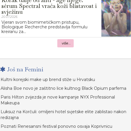
Korak dalje od anti - age njege:
sérum Spectral vraća koži blistavost i
svježinu
20.07.2026.
Vjeran svom biomimetičkom pristupu,
Biologique Recherche predstavlja formulu
kreiranu za...
više...
Još na Femini
Kultni korejski make up brend stiže u Hrvatsku
Alisha Boe novo je zaštitno lice kultnog Black Opium parfema
Paris Hilton zvijezda je nove kampanje NYX Professional
Makeupa
Luksuz na Korčuli: omiljeni hotel svjetske elite zablistao nakon
redizajna
Poznati Renesansni festival ponovno osvaja Koprivnicu