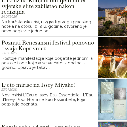
Luksuz na Korčuli: omiljeni hotel
svjetske elite zablistao nakon
redizajna
24.07.2026.
Na korčulanskoj rivi, u zgradi prvoga gradskog
hotela na otoku iz 1912. godine, otvoreno je
novo poglavlje jedne od...
Poznati Renesansni festival ponovno
osvaja Koprivnicu
23.07.2026.
Postoje manifestacije koje posjetite jednom, a
postoje i one kojima se vraćate iz godine u
godinu. Upravo je takav...
Ljeto miriše na Issey Miyake!
23.07.2026.
Novi mirisi L’Eau d’Issey Eau Essentielle i L’Eau
d’Issey Pour Homme Eau Essentielle, koje
potpisuje poznata...