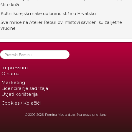
štite kožu
Kultni korejski make up brend stiže u Hrvatsku
Sve miriše na Atelier Rebul: ovi mistovi savršeni su za ljetne
vrućine
Impressum
O nama
Marketing
Licenciranje sadržaja
Uvjeti korištenja
Cookies / Kolačići
© 2009-2026. Femina Media d.o.o. Sva prava pridržana.