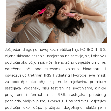
Još jedan dragulj u novoj kozmetičkoj liniji: FOREO IRIS 2,
ciljana skincare rješenja usmjerena na zdravlje, sjaj i obnovu
područja oko očiju, i još više! Trenutačno osvježite umorne,
natečene oči pod stresom. Iznimno hidratantni i
osvježavajuć tretman IRIS Hydrating Hydrogel eye mask
za područje oko očiju koji nude mješavinu premium
sastojaka. Veganski, nisu testirani na životinjama, klinički
provjereni i formulirani s 96% sastojaka prirodnog
podrijetla, vidljivo pune, učvršćuju i osvjetljavaju osjetljivo
područja oko očiju, pružajući dugotrajno olakšanje i