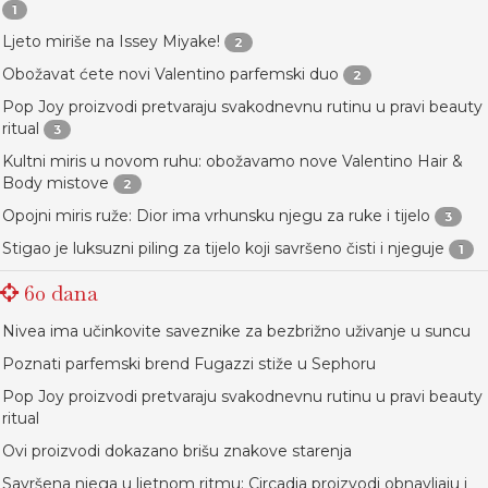
1
Ljeto miriše na Issey Miyake!
2
Obožavat ćete novi Valentino parfemski duo
2
Pop Joy proizvodi pretvaraju svakodnevnu rutinu u pravi beauty
ritual
3
Kultni miris u novom ruhu: obožavamo nove Valentino Hair &
Body mistove
2
Opojni miris ruže: Dior ima vrhunsku njegu za ruke i tijelo
3
Stigao je luksuzni piling za tijelo koji savršeno čisti i njeguje
1
60 dana
Nivea ima učinkovite saveznike za bezbrižno uživanje u suncu
Poznati parfemski brend Fugazzi stiže u Sephoru
Pop Joy proizvodi pretvaraju svakodnevnu rutinu u pravi beauty
ritual
Ovi proizvodi dokazano brišu znakove starenja
Savršena njega u ljetnom ritmu: Circadia proizvodi obnavljaju i