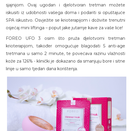
sjajnijom. Ovaj ugodan i djelotvoran tretman možete
iskusiti iz udobnosti vašega doma i podariti si opuštajuće
SPA iskustvo. Osvježite se krioterapijom i doživite trenutni
osjećaj mini liftinga – poput jake jutarnje kave za vaše lice!
FOREO UFO 3 osim što pruža djelotvorni tretman
krioterapijom, također omogućuje blagodati 5 anti-age
tretmana u samo 2 minute, te povećava razinu vlažnosti
kože za 126% - klinički je dokazano da smanjuju bore i sitne
linije u samo tjedan dana korištenja.