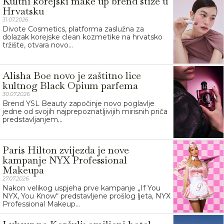
Kultni korejski make up brend stiže u
Hrvatsku
31.07.2026.
Divote Cosmetics, platforma zaslužna za
dolazak korejske clean kozmetike na hrvatsko
tržište, otvara novo...
Alisha Boe novo je zaštitno lice
kultnog Black Opium parfema
30.07.2026.
Brend YSL Beauty započinje novo poglavlje
jedne od svojih najprepoznatljivijih mirisnih priča
predstavljanjem...
Paris Hilton zvijezda je nove
kampanje NYX Professional
Makeupa
27.07.2026.
Nakon velikog uspjeha prve kampanje „If You
NYX, You Know“ predstavljene prošlog ljeta, NYX
Professional Makeup...