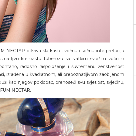
NECTAR otkriva slatkastu, voćnu i sočnu interpretaciju
oznatljivu kremastu tuberozu sa slatkim svježim voćnim
pontano, radosno raspoloženje i suvremenu ženstvenost
ansi, izrađena u kvadratnom, ali prepoznatljivom zaobljenom
luži kao njegov poklopac, prenoseći svu svjetlost, svježinu,
PARFUM NECTAR.