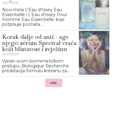
23.07.2026.
Novi mirisi L’Eau d’Issey Eau
Essentielle i L’Eau d’Issey Pour
Homme Eau Essentielle, koje
potpisuje poznata...
Korak dalje od anti - age
njege: sérum Spectral vraća
koži blistavost i svježinu
20.07.2026.
Vjeran svom biomimetičkom
pristupu, Biologique Recherche
predstavlja formulu kreiranu za...
više...