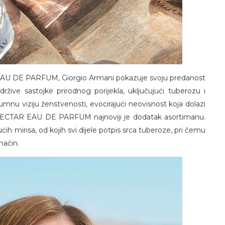
EAU DE PARFUM, Giorgio Armani pokazuje svoju predanost
držive sastojke prirodnog porijekla, uključujući tuberozu i
mnu viziju ženstvenosti, evocirajući neovisnost koja dolazi
 NECTAR EAU DE PARFUM najnoviji je dodatak asortimanu.
ćih mirisa, od kojih svi dijele potpis srca tuberoze, pri čemu
način.