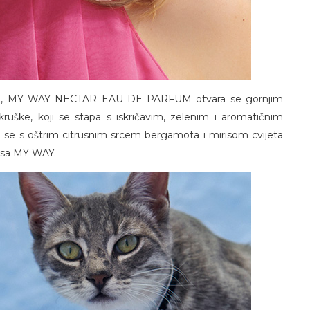
aïma, MY WAY NECTAR EAU DE PARFUM otvara se gornjim
ruške, koji se stapa s iskričavim, zelenim i aromatičnim
 se s oštrim citrusnim srcem bergamota i mirisom cvijeta
risa MY WAY.