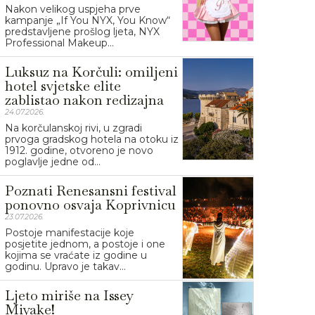
Nakon velikog uspjeha prve
kampanje „If You NYX, You Know“
predstavljene prošlog ljeta, NYX
Professional Makeup...
Luksuz na Korčuli: omiljeni
hotel svjetske elite
zablistao nakon redizajna
24.07.2026.
Na korčulanskoj rivi, u zgradi
prvoga gradskog hotela na otoku iz
1912. godine, otvoreno je novo
poglavlje jedne od...
Poznati Renesansni festival
ponovno osvaja Koprivnicu
23.07.2026.
Postoje manifestacije koje
posjetite jednom, a postoje i one
kojima se vraćate iz godine u
godinu. Upravo je takav...
Ljeto miriše na Issey
Miyake!