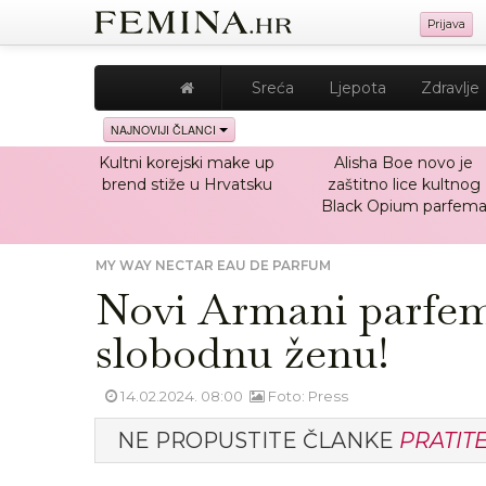
Prijava
Sreća
Ljepota
Zdravlje
NAJNOVIJI ČLANCI
Kultni korejski make up
Alisha Boe novo je
brend stiže u Hrvatsku
zaštitno lice kultnog
Black Opium parfem
MY WAY NECTAR EAU DE PARFUM
Novi Armani parfem
slobodnu ženu!
14.02.2024. 08:00
Foto: Press
NE PROPUSTITE ČLANKE
PRATIT