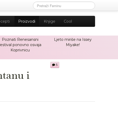
cepti
Proizvodi
Knjige
Cool
Poznati Renesansni
Ljeto miriše na Issey
festival ponovno osvaja
Miyake!
Koprivnicu
5
tanu i