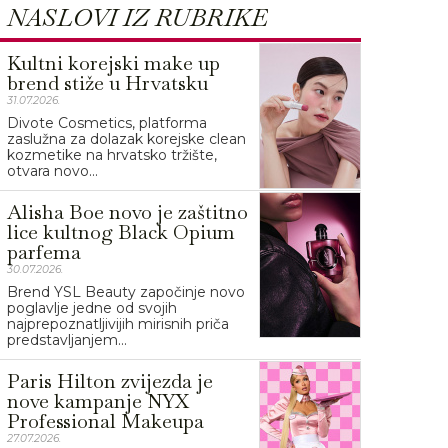
NASLOVI IZ RUBRIKE
Kultni korejski make up
brend stiže u Hrvatsku
31.07.2026.
Divote Cosmetics, platforma
zaslužna za dolazak korejske clean
kozmetike na hrvatsko tržište,
otvara novo...
Alisha Boe novo je zaštitno
lice kultnog Black Opium
parfema
30.07.2026.
Brend YSL Beauty započinje novo
poglavlje jedne od svojih
najprepoznatljivijih mirisnih priča
predstavljanjem...
Paris Hilton zvijezda je
nove kampanje NYX
Professional Makeupa
27.07.2026.