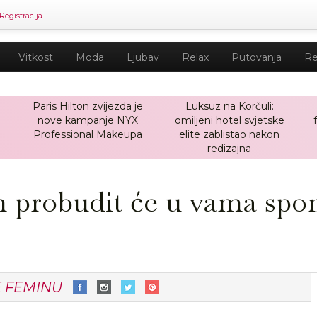
Registracija
Vitkost
Moda
Ljubav
Relax
Putovanja
Re
Paris Hilton zvijezda je
Luksuz na Korčuli:
nove kampanje NYX
omiljeni hotel svjetske
a
Professional Makeupa
elite zablistao nakon
redizajna
 probudit će u vama spon
E FEMINU