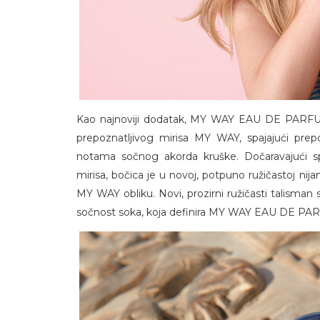
Kao najnoviji dodatak, MY WAY EAU DE PARFUM 
prepoznatljivog mirisa MY WAY, spajajući prep
notama sočnog akorda kruške. Dočaravajući s
mirisa, bočica je u novoj, potpuno ružičastoj nij
MY WAY obliku. Novi, prozirni ružičasti talisman s
sočnost soka, koja definira MY WAY EAU DE 