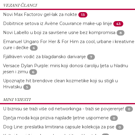
VEZANI ČLANCI
Novi Max Factorov gel-lak za nokte
13
Dobitnice setova iz Avène Couvrance make-up linije
43
Novi Labello u boji za savršene usne bez kompromisa
8
Emanuel Ungaro For Her & For Him za cool, urbane i kreativne
cure i dečke
6
Fjällräven vodič za blagdansko darivanje
7
Versace Dylan Purple: miris koji donosi čaroliju ljeta u hladnu
jesen i zimu
6
Upoznajte hit brendove clean kozmetike koji su stigli u
Hrvatsku
5
MINI VIJESTI
U biznisu se traži više od networkinga - traži se povjerenje!
0
Dječja moda koja priziva najslađe ljetne uspomene
0
Dog Line: preslatka limitirana capsule kolekcija za pse
0