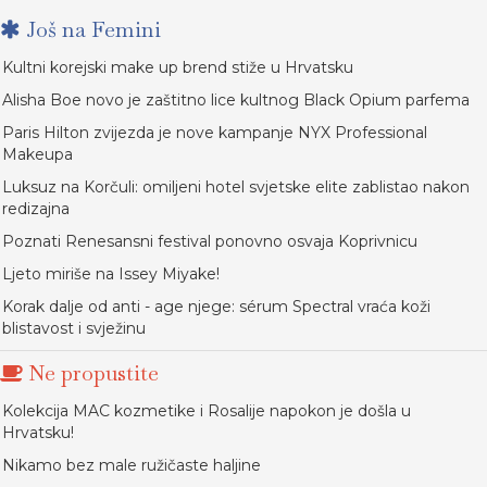
Još na Femini
Kultni korejski make up brend stiže u Hrvatsku
Alisha Boe novo je zaštitno lice kultnog Black Opium parfema
Paris Hilton zvijezda je nove kampanje NYX Professional
Makeupa
Luksuz na Korčuli: omiljeni hotel svjetske elite zablistao nakon
redizajna
Poznati Renesansni festival ponovno osvaja Koprivnicu
Ljeto miriše na Issey Miyake!
Korak dalje od anti - age njege: sérum Spectral vraća koži
blistavost i svježinu
Ne propustite
Kolekcija MAC kozmetike i Rosalije napokon je došla u
Hrvatsku!
Nikamo bez male ružičaste haljine