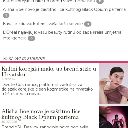
Kultni korejski make up brend stiže u Hrvatsku
0
Alisha Boe novo je zaštitno lice kultnog Black Opium parfema
1
Kava je zdrava: kofein i vaša koža se vole
0
L'Oréal najavljuje: vašu beauty rutinu od sada kreira umjetna
inteligencija
0
NASLOVI IZ RUBRIKE
Kultni korejski make up brend stiže u
Hrvatsku
31.07.2026.
Divote Cosmetics, platforma zaslužna za
dolazak korejske clean kozmetike na hrvatsko
tržište, otvara novo...
Alisha Boe novo je zaštitno lice
kultnog Black Opium parfema
30.07.2026.
Brend YSL Beauty započinje novo poglavlje