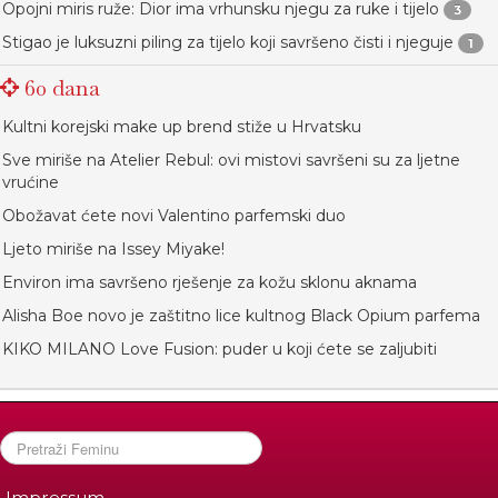
Opojni miris ruže: Dior ima vrhunsku njegu za ruke i tijelo
3
Stigao je luksuzni piling za tijelo koji savršeno čisti i njeguje
1
60 dana
Kultni korejski make up brend stiže u Hrvatsku
Sve miriše na Atelier Rebul: ovi mistovi savršeni su za ljetne
vrućine
Obožavat ćete novi Valentino parfemski duo
Ljeto miriše na Issey Miyake!
Environ ima savršeno rješenje za kožu sklonu aknama
Alisha Boe novo je zaštitno lice kultnog Black Opium parfema
KIKO MILANO Love Fusion: puder u koji ćete se zaljubiti
Impressum