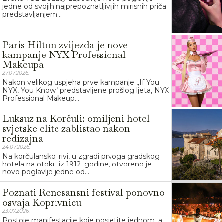
jedne od svojih najprepoznatljivijih mirisnih priča
predstavljanjem...
Paris Hilton zvijezda je nove
kampanje NYX Professional
Makeupa
27.07.2026.
Nakon velikog uspjeha prve kampanje „If You
NYX, You Know“ predstavljene prošlog ljeta, NYX
Professional Makeup...
Luksuz na Korčuli: omiljeni hotel
svjetske elite zablistao nakon
redizajna
24.07.2026.
Na korčulanskoj rivi, u zgradi prvoga gradskog
hotela na otoku iz 1912. godine, otvoreno je
novo poglavlje jedne od...
Poznati Renesansni festival ponovno
osvaja Koprivnicu
23.07.2026.
Postoje manifestacije koje posjetite jednom, a