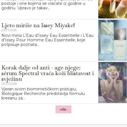
postoje i one kojima se vraćate iz godine u
godinu. Upravo je takav...
Ljeto miriše na Issey Miyake!
23.07.2026.
Novi mirisi L’Eau d’Issey Eau Essentielle i L’Eau
d’Issey Pour Homme Eau Essentielle, koje
potpisuje poznata...
Korak dalje od anti - age njege:
sérum Spectral vraća koži blistavost i
svježinu
20.07.2026.
Vjeran svom biomimetičkom pristupu,
Biologique Recherche predstavlja formulu
kreiranu za...
više...