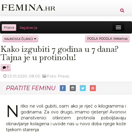
Prijava
Registracija
Sreća
Ljepota
Zdravlje
Vitkost
NAJNOVIJI ČLANCI
PODLA POODLA Webshop
Kako izgubiti 7 godina u 7 dana?
Moda
Ljubav
Relax
Putovanja
Recepti
Tajna je u protinolu!
Proizvodi
Knjige
Cool
7
23.01.2020. 08:00
Foto: Press
PRATITE FEMINU
N
itko ne voli gubiti, osim ako je riječ o kilogramima i
godinama. Za ovo drugo, imamo rješenje! Avonovi
znanstvenici otkrićem protinola poboljšavaju
obnavljanje kolagena i uvode nas u novo doba njege kože
tijekom starenja