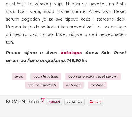
elastičnija te zdravog sjaja. Nanosi se navečer, na čistu
kožu lica i vrata, ispod noćne kreme. Anew Skin Reset
serum pogodan je za sve tipove kože i starosne dobi.
Preporuka je da se koristi kao preventiva ili za osobe koje
primjećuju pad tonusa kože, vidljive bore i neujednačen
ten.
Promo cijena u Avon
katalogu
: Anew Skin Reset
serum za lice u ampulama, 149,90 kn
avon
avon hrvatska
avon anew skin reset serum
serum mladosti
anti age
protinol
7
KOMENTARA
PRIKAŽI
PRIJAVA
ISPIS