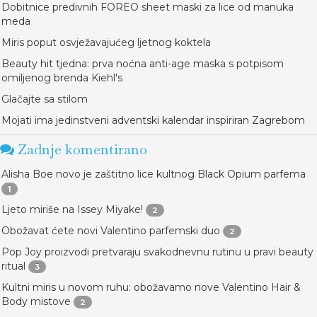
Dobitnice predivnih FOREO sheet maski za lice od manuka
meda
Miris poput osvježavajućeg ljetnog koktela
Beauty hit tjedna: prva noćna anti-age maska s potpisom
omiljenog brenda Kiehl's
Glačajte sa stilom
Mojati ima jedinstveni adventski kalendar inspiriran Zagrebom
Zadnje komentirano
Alisha Boe novo je zaštitno lice kultnog Black Opium parfema
1
Ljeto miriše na Issey Miyake!
2
Obožavat ćete novi Valentino parfemski duo
2
Pop Joy proizvodi pretvaraju svakodnevnu rutinu u pravi beauty
ritual
3
Kultni miris u novom ruhu: obožavamo nove Valentino Hair &
Body mistove
2