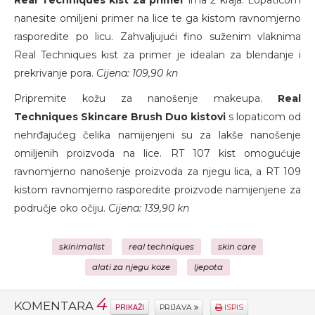
Real Techniques kist za primer
ima 2 kraja. Lopaticom
nanesite omiljeni primer na lice te ga kistom ravnomjerno
rasporedite po licu. Zahvaljujući fino suženim vlaknima
Real Techniques kist za primer je idealan za blendanje i
prekrivanje pora.
Cijena: 109,90 kn
Pripremite kožu za nanošenje makeupa.
Real
Techniques Skincare Brush Duo kistovi
s lopaticom od
nehrđajućeg čelika namijenjeni su za lakše nanošenje
omiljenih proizvoda na lice. RT 107 kist omogućuje
ravnomjerno nanošenje proizvoda za njegu lica, a RT 109
kistom ravnomjerno rasporedite proizvode namijenjene za
područje oko očiju.
Cijena: 139,90 kn
skinimalist
real techniques
skin care
alati za njegu koze
ljepota
4
KOMENTARA
PRIKAŽI
PRIJAVA
ISPIS