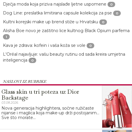
Dječja moda koja priziva najslađe ljetne uspomene
0
Dog Line: preslatka limitirana capsule kolekcija za pse
0
Kultni korejski make up brend stiže u Hrvatsku
0
Alisha Boe novo je zaštitno lice kultnog Black Opium parfema
1
Kava je zdrava: kofein i vaša koža se vole
0
L'Oréal najavljuje: vašu beauty rutinu od sada kreira umjetna
inteligencija
0
NASLOVI IZ RUBRIKE
Glass skin u tri poteza uz Dior
Backstage
03.08.2026.
Nova generacija highlightera, sočne ružičaste
nijanse i maglica koja make-up drži postojanim…
Sve što morate...