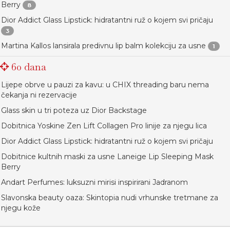
Berry
8
Dior Addict Glass Lipstick: hidratantni ruž o kojem svi pričaju
3
Martina Kallos lansirala predivnu lip balm kolekciju za usne
1
60 dana
Lijepe obrve u pauzi za kavu: u CHIX threading baru nema
čekanja ni rezervacije
Glass skin u tri poteza uz Dior Backstage
Dobitnica Yoskine Zen Lift Collagen Pro linije za njegu lica
Dior Addict Glass Lipstick: hidratantni ruž o kojem svi pričaju
Dobitnice kultnih maski za usne Laneige Lip Sleeping Mask
Berry
Andart Perfumes: luksuzni mirisi inspirirani Jadranom
Slavonska beauty oaza: Skintopia nudi vrhunske tretmane za
njegu kože