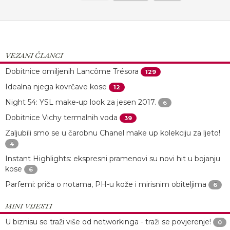
VEZANI ČLANCI
Dobitnice omiljenih Lancôme Trésora
129
Idealna njega kovrčave kose
12
Night 54: YSL make-up look za jesen 2017.
6
Dobitnice Vichy termalnih voda
39
Zaljubili smo se u čarobnu Chanel make up kolekciju za ljeto!
4
Instant Highlights: ekspresni pramenovi su novi hit u bojanju
kose
6
Parfemi: priča o notama, PH-u kože i mirisnim obiteljima
6
MINI VIJESTI
U biznisu se traži više od networkinga - traži se povjerenje!
0