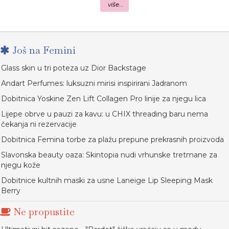
više...
Još na Femini
Glass skin u tri poteza uz Dior Backstage
Andart Perfumes: luksuzni mirisi inspirirani Jadranom
Dobitnica Yoskine Zen Lift Collagen Pro linije za njegu lica
Lijepe obrve u pauzi za kavu: u CHIX threading baru nema
čekanja ni rezervacije
Dobitnica Femina torbe za plažu prepune prekrasnih proizvoda
Slavonska beauty oaza: Skintopia nudi vrhunske tretmane za
njegu kože
Dobitnice kultnih maski za usne Laneige Lip Sleeping Mask
Berry
Ne propustite