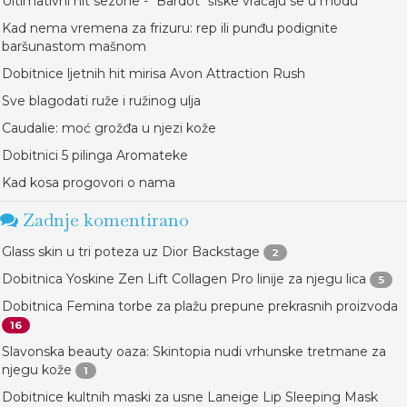
Ultimativni hit sezone - "Bardot" šiške vraćaju se u modu
Kad nema vremena za frizuru: rep ili punđu podignite
baršunastom mašnom
Dobitnice ljetnih hit mirisa Avon Attraction Rush
Sve blagodati ruže i ružinog ulja
Caudalie: moć grožđa u njezi kože
Dobitnici 5 pilinga Aromateke
Kad kosa progovori o nama
Zadnje komentirano
Glass skin u tri poteza uz Dior Backstage
2
Dobitnica Yoskine Zen Lift Collagen Pro linije za njegu lica
5
Dobitnica Femina torbe za plažu prepune prekrasnih proizvoda
16
Slavonska beauty oaza: Skintopia nudi vrhunske tretmane za
njegu kože
1
Dobitnice kultnih maski za usne Laneige Lip Sleeping Mask