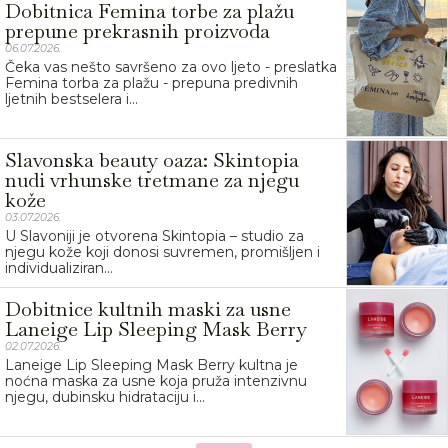
Dobitnica Femina torbe za plažu
prepune prekrasnih proizvoda
06.07.2026.
Čeka vas nešto savršeno za ovo ljeto - preslatka
Femina torba za plažu - prepuna predivnih
ljetnih bestselera i...
Slavonska beauty oaza: Skintopia
nudi vrhunske tretmane za njegu
kože
03.07.2026.
U Slavoniji je otvorena Skintopia – studio za
njegu kože koji donosi suvremen, promišljen i
individualiziran...
Dobitnice kultnih maski za usne
Laneige Lip Sleeping Mask Berry
02.07.2026.
Laneige Lip Sleeping Mask Berry kultna je
noćna maska za usne koja pruža intenzivnu
njegu, dubinsku hidrataciju i...