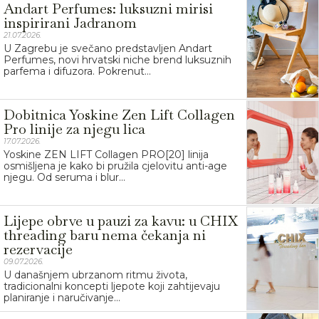
Andart Perfumes: luksuzni mirisi
inspirirani Jadranom
21.07.2026.
U Zagrebu je svečano predstavljen Andart
Perfumes, novi hrvatski niche brend luksuznih
parfema i difuzora. Pokrenut...
Dobitnica Yoskine Zen Lift Collagen
Pro linije za njegu lica
17.07.2026.
Yoskine ZEN LIFT Collagen PRO[20] linija
osmišljena je kako bi pružila cjelovitu anti-age
njegu. Od seruma i blur...
Lijepe obrve u pauzi za kavu: u CHIX
threading baru nema čekanja ni
rezervacije
09.07.2026.
U današnjem ubrzanom ritmu života,
tradicionalni koncepti ljepote koji zahtijevaju
planiranje i naručivanje...