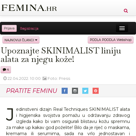
Prijava
Registracija
Sreća
Ljepota
Zdravlje
Vitkost
NAJNOVIJI ČLANCI
PODLA POODLA Webshop
Upoznajte SKINIMALIST liniju
Moda
Ljubav
Relax
Putovanja
Recepti
alata za njegu kože!
Proizvodi
Knjige
Cool
4
22.04.2022. 10:00
Foto: Press
PRATITE FEMINU
J
edinstveni dizajn Real Techniques SKINIMALIST alata
i higijenska svojstva pomažu u održavanju zdravog
izgleda kako bi vam osigurali blistavu kožu spremnu
za make up kakav god poželite! Bilo da je riječ o maskama,
kremama ili serumima, sada na vrlo jednostavan i