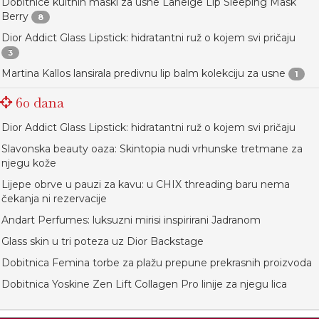
Dobitnice kultnih maski za usne Laneige Lip Sleeping Mask
Berry
8
Dior Addict Glass Lipstick: hidratantni ruž o kojem svi pričaju
3
Martina Kallos lansirala predivnu lip balm kolekciju za usne
1
60 dana
Dior Addict Glass Lipstick: hidratantni ruž o kojem svi pričaju
Slavonska beauty oaza: Skintopia nudi vrhunske tretmane za
njegu kože
Lijepe obrve u pauzi za kavu: u CHIX threading baru nema
čekanja ni rezervacije
Andart Perfumes: luksuzni mirisi inspirirani Jadranom
Glass skin u tri poteza uz Dior Backstage
Dobitnica Femina torbe za plažu prepune prekrasnih proizvoda
Dobitnica Yoskine Zen Lift Collagen Pro linije za njegu lica