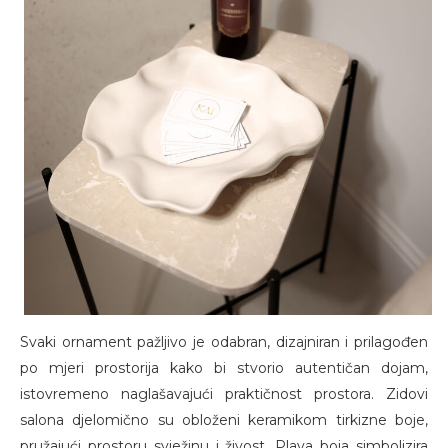
Svaki ornament pažljivo je odabran, dizajniran i prilagođen
po mjeri prostorija kako bi stvorio autentičan dojam,
istovremeno naglašavajući praktičnost prostora. Zidovi
salona djelomično su obloženi keramikom tirkizne boje,
pružajući prostoru svježinu i živost. Plava boja simbolizira