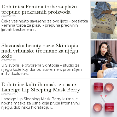
Dobitnica Femina torbe za plažu
prepune prekrasnih proizvoda
06.07.2026.
Čeka vas nešto savršeno za ovo ljeto - preslatka
Femina torba za plažu - prepuna predivnih
ljetnih bestselera i...
Slavonska beauty oaza: Skintopia
nudi vrhunske tretmane za njegu
kože
03.07.2026.
U Slavoniji je otvorena Skintopia – studio za
njegu kože koji donosi suvremen, promišljen i
individualiziran...
Dobitnice kultnih maski za usne
Laneige Lip Sleeping Mask Berry
02.07.2026.
Laneige Lip Sleeping Mask Berry kultna je
noćna maska za usne koja pruža intenzivnu
njegu, dubinsku hidrataciju i...