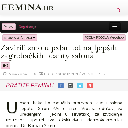
Prijava
Registracija
Sreća
Ljepota
Zdravlje
Vitkost
NAJNOVIJI ČLANCI
PODLA POODLA Webshop
Zavirili smo u jedan od najljepših
Moda
Ljubav
Relax
Putovanja
Recepti
zagrebačkih beauty salona
Proizvodi
Knjige
Cool
3
15.04.2024. 11:00
Foto: Borna Meter / VONMETZER
PRATITE FEMINU
U
moru kako kozmetičkih proizvoda tako i salona
ljepote, Salon KAi u srcu Vrbana oduševljava
uređenjem i jedini u Hrvatskoj za izvođenje
tretmana upotrebljava ekskluzivnu dermokozmetiku
brenda Dr. Barbara Sturm