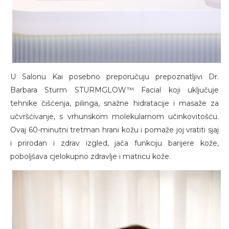
U Salonu Kai posebno preporučuju prepoznatljivi Dr.
Barbara Sturm STURMGLOW™ Facial koji uključuje
tehnike čišćenja, pilinga, snažne hidratacije i masaže za
učvršćivanje, s vrhunskom molekularnom učinkovitošću.
Ovaj 60-minutni tretman hrani kožu i pomaže joj vratiti sjaj
i prirodan i zdrav izgled, jača funkciju barijere kože,
poboljšava cjelokupno zdravlje i matricu kože.