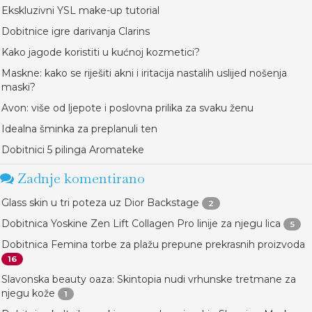
Ekskluzivni YSL make-up tutorial
Dobitnice igre darivanja Clarins
Kako jagode koristiti u kućnoj kozmetici?
Maskne: kako se riješiti akni i iritacija nastalih uslijed nošenja
maski?
Avon: više od ljepote i poslovna prilika za svaku ženu
Idealna šminka za preplanuli ten
Dobitnici 5 pilinga Aromateke
Zadnje komentirano
Glass skin u tri poteza uz Dior Backstage
2
Dobitnica Yoskine Zen Lift Collagen Pro linije za njegu lica
5
Dobitnica Femina torbe za plažu prepune prekrasnih proizvoda
16
Slavonska beauty oaza: Skintopia nudi vrhunske tretmane za
njegu kože
1