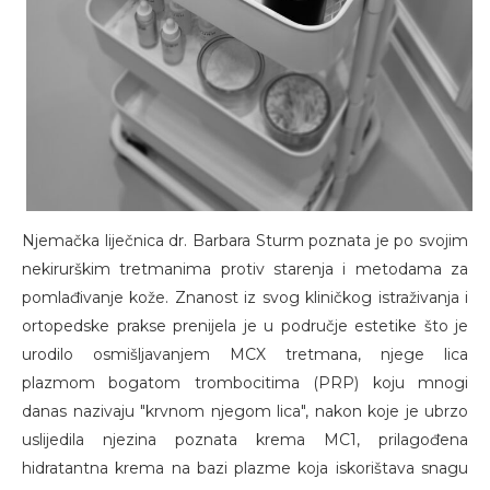
Njemačka liječnica dr. Barbara Sturm poznata je po svojim
nekirurškim tretmanima protiv starenja i metodama za
pomlađivanje kože. Znanost iz svog kliničkog istraživanja i
ortopedske prakse prenijela je u područje estetike što je
urodilo osmišljavanjem MCX tretmana, njege lica
plazmom bogatom trombocitima (PRP) koju mnogi
danas nazivaju "krvnom njegom lica", nakon koje je ubrzo
uslijedila njezina poznata krema MC1, prilagođena
hidratantna krema na bazi plazme koja iskorištava snagu