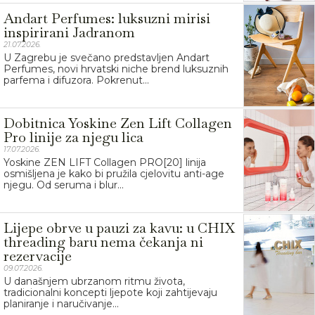
Andart Perfumes: luksuzni mirisi
inspirirani Jadranom
21.07.2026.
U Zagrebu je svečano predstavljen Andart
Perfumes, novi hrvatski niche brend luksuznih
parfema i difuzora. Pokrenut...
Dobitnica Yoskine Zen Lift Collagen
Pro linije za njegu lica
17.07.2026.
Yoskine ZEN LIFT Collagen PRO[20] linija
osmišljena je kako bi pružila cjelovitu anti-age
njegu. Od seruma i blur...
Lijepe obrve u pauzi za kavu: u CHIX
threading baru nema čekanja ni
rezervacije
09.07.2026.
U današnjem ubrzanom ritmu života,
tradicionalni koncepti ljepote koji zahtijevaju
planiranje i naručivanje...