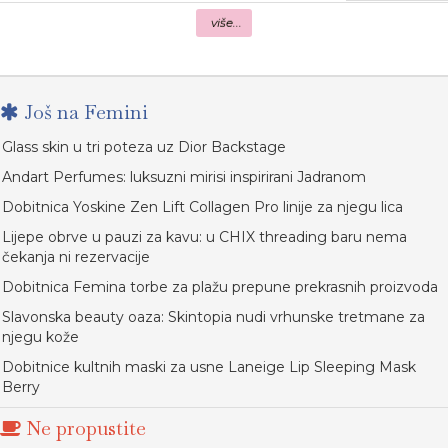
više...
Još na Femini
Glass skin u tri poteza uz Dior Backstage
Andart Perfumes: luksuzni mirisi inspirirani Jadranom
Dobitnica Yoskine Zen Lift Collagen Pro linije za njegu lica
Lijepe obrve u pauzi za kavu: u CHIX threading baru nema
čekanja ni rezervacije
Dobitnica Femina torbe za plažu prepune prekrasnih proizvoda
Slavonska beauty oaza: Skintopia nudi vrhunske tretmane za
njegu kože
Dobitnice kultnih maski za usne Laneige Lip Sleeping Mask
Berry
Ne propustite