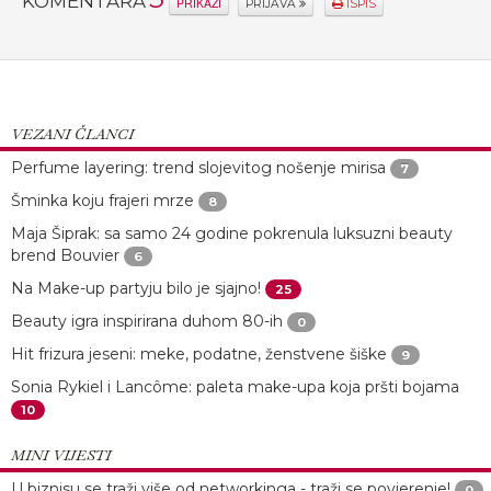
KOMENTARA
PRIKAŽI
PRIJAVA
ISPIS
VEZANI ČLANCI
Perfume layering: trend slojevitog nošenje mirisa
7
Šminka koju frajeri mrze
8
Maja Šiprak: sa samo 24 godine pokrenula luksuzni beauty
brend Bouvier
6
Na Make-up partyju bilo je sjajno!
25
Beauty igra inspirirana duhom 80-ih
0
Hit frizura jeseni: meke, podatne, ženstvene šiške
9
Sonia Rykiel i Lancôme: paleta make-upa koja pršti bojama
10
MINI VIJESTI
U biznisu se traži više od networkinga - traži se povjerenje!
0