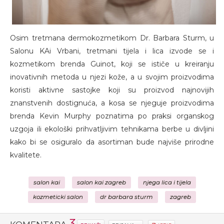
Osim tretmana dermokozmetikom Dr. Barbara Sturm, u
Salonu KAi Vrbani, tretmani tijela i lica izvode se i
kozmetikom brenda Guinot, koji se ističe u kreiranju
inovativnih metoda u njezi kože, a u svojim proizvodima
koristi aktivne sastojke koji su proizvod najnovijih
znanstvenih dostignuća, a kosa se njeguje proizvodima
brenda Kevin Murphy poznatima po praksi organskog
uzgoja ili ekološki prihvatljivim tehnikama berbe u divljini
kako bi se osiguralo da asortiman bude najviše prirodne
kvalitete.
salon kai
salon kai zagreb
njega lica i tijela
kozmeticki salon
dr barbara sturm
zagreb
3