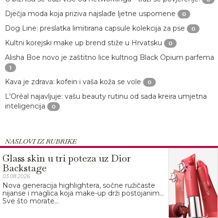
Dječja moda koja priziva najslađe ljetne uspomene
0
Dog Line: preslatka limitirana capsule kolekcija za pse
0
Kultni korejski make up brend stiže u Hrvatsku
0
Alisha Boe novo je zaštitno lice kultnog Black Opium parfema
1
Kava je zdrava: kofein i vaša koža se vole
0
L'Oréal najavljuje: vašu beauty rutinu od sada kreira umjetna
inteligencija
0
NASLOVI IZ RUBRIKE
Glass skin u tri poteza uz Dior
Backstage
03.08.2026.
Nova generacija highlightera, sočne ružičaste
nijanse i maglica koja make-up drži postojanim…
Sve što morate...