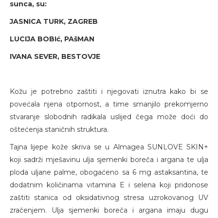
sunca, su:
JASNICA TURK, ZAGREB
LUCIJA BOBIć, PAšMAN
IVANA SEVER, BESTOVJE
Kožu je potrebno zaštiti i njegovati iznutra kako bi se
povećala njena otpornost, a time smanjilo prekomjerno
stvaranje slobodnih radikala uslijed čega može doći do
oštećenja staničnih struktura.
Tajna lijepe kože skriva se u Almagea SUNLOVE SKIN+
koji sadrži mješavinu ulja sjemenki boreča i argana te ulja
ploda uljane palme, obogaćeno sa 6 mg astaksantina, te
dodatnim količinama vitamina E i selena koji pridonose
zaštiti stanica od oksidativnog stresa uzrokovanog UV
zračenjem. Ulja sjemenki boreča i argana imaju dugu