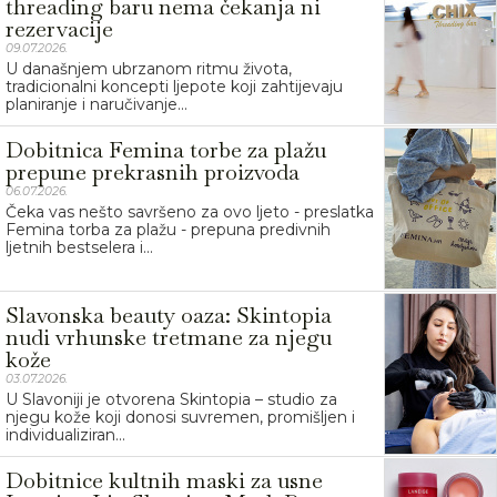
threading baru nema čekanja ni
rezervacije
09.07.2026.
U današnjem ubrzanom ritmu života,
tradicionalni koncepti ljepote koji zahtijevaju
planiranje i naručivanje...
Dobitnica Femina torbe za plažu
prepune prekrasnih proizvoda
06.07.2026.
Čeka vas nešto savršeno za ovo ljeto - preslatka
Femina torba za plažu - prepuna predivnih
ljetnih bestselera i...
Slavonska beauty oaza: Skintopia
nudi vrhunske tretmane za njegu
kože
03.07.2026.
U Slavoniji je otvorena Skintopia – studio za
njegu kože koji donosi suvremen, promišljen i
individualiziran...
Dobitnice kultnih maski za usne