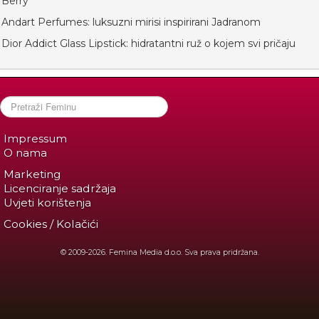
Berry
Andart Perfumes: luksuzni mirisi inspirirani Jadranom
Dior Addict Glass Lipstick: hidratantni ruž o kojem svi pričaju
Impressum
O nama
Marketing
Licenciranje sadržaja
Uvjeti korištenja
Cookies / Kolačići
© 2009-2026. Femina Media d.o.o. Sva prava pridržana.