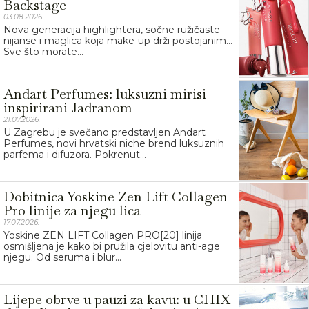
Backstage
03.08.2026.
Nova generacija highlightera, sočne ružičaste
nijanse i maglica koja make-up drži postojanim…
Sve što morate...
Andart Perfumes: luksuzni mirisi
inspirirani Jadranom
21.07.2026.
U Zagrebu je svečano predstavljen Andart
Perfumes, novi hrvatski niche brend luksuznih
parfema i difuzora. Pokrenut...
Dobitnica Yoskine Zen Lift Collagen
Pro linije za njegu lica
17.07.2026.
Yoskine ZEN LIFT Collagen PRO[20] linija
osmišljena je kako bi pružila cjelovitu anti-age
njegu. Od seruma i blur...
Lijepe obrve u pauzi za kavu: u CHIX