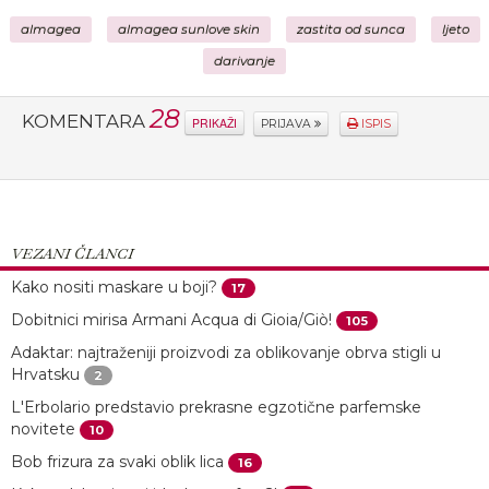
almagea
almagea sunlove skin
zastita od sunca
ljeto
darivanje
28
KOMENTARA
PRIKAŽI
PRIJAVA
ISPIS
VEZANI ČLANCI
Kako nositi maskare u boji?
17
Dobitnici mirisa Armani Acqua di Gioia/Giò!
105
Adaktar: najtraženiji proizvodi za oblikovanje obrva stigli u
Hrvatsku
2
L'Erbolario predstavio prekrasne egzotične parfemske
novitete
10
Bob frizura za svaki oblik lica
16