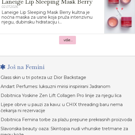
Laneige Lip Sleeping Mask Berry
02.07.2026.
Laneige Lip Sleeping Mask Berry kultna je
noćna maska za usne koja pruža intenzivnu
njegu, dubinsku hidrataciju i...
više...
Još na Femini
Glass skin u tri poteza uz Dior Backstage
Andart Perfumes: luksuzni mirisi inspirirani Jadranom
Dobitnica Yoskine Zen Lift Collagen Pro linije za njegu lica
Lijepe obrve u pauzi za kavu: u CHIX threading baru nema
čekanja ni rezervacije
Dobitnica Femina torbe za plažu prepune prekrasnih proizvoda
Slavonska beauty oaza: Skintopia nudi vrhunske tretmane za
njegu kože