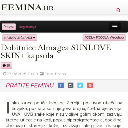
Prijava
Registracija
Sreća
Ljepota
Zdravlje
Vitkost
NAJNOVIJI ČLANCI
PODLA POODLA Webshop
Dobitnice Almagea SUNLOVE
Moda
Ljubav
Relax
Putovanja
Recepti
SKIN+ kapsula
Proizvodi
Knjige
Cool
28
23.06.2015. 10:00
Foto: Press
PRATITE FEMINU
I
ako sunce potiče život na Zemlji i pozitivno utječe na
čovjeka, poznata su i njegova brojna, štetna djelovanja.
UVA i UVB zrake koje nisu vidljive golim okom izazivaju
štetne utjecaje na koži, poput hiperpigmentacije, opeklina,
ubrzavaju starenje kože, izazivaju alergijske reakcije,