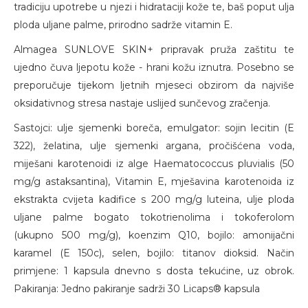
tradiciju upotrebe u njezi i hidrataciji kože te, baš poput ulja
ploda uljane palme, prirodno sadrže vitamin E.
Almagea SUNLOVE SKIN+ pripravak pruža zaštitu te
ujedno čuva ljepotu kože - hrani kožu iznutra. Posebno se
preporučuje tijekom ljetnih mjeseci obzirom da najviše
oksidativnog stresa nastaje uslijed sunčevog zračenja.
Sastojci: ulje sjemenki boreča, emulgator: sojin lecitin (E
322), želatina, ulje sjemenki argana, pročišćena voda,
miješani karotenoidi iz alge Haematococcus pluvialis (50
mg/g astaksantina), Vitamin E, mješavina karotenoida iz
ekstrakta cvijeta kadifice s 200 mg/g luteina, ulje ploda
uljane palme bogato tokotrienolima i tokoferolom
(ukupno 500 mg/g), koenzim Q10, bojilo: amonijačni
karamel (E 150c), selen, bojilo: titanov dioksid. Način
primjene: 1 kapsula dnevno s dosta tekućine, uz obrok.
Pakiranja: Jedno pakiranje sadrži 30 Licaps® kapsula