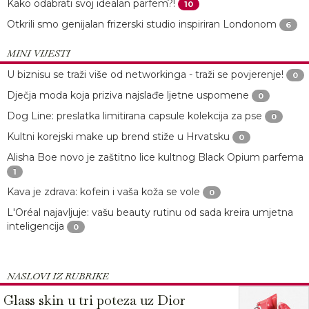
Kako odabrati svoj idealan parfem?!
10
Otkrili smo genijalan frizerski studio inspiriran Londonom
6
MINI VIJESTI
U biznisu se traži više od networkinga - traži se povjerenje!
0
Dječja moda koja priziva najslađe ljetne uspomene
0
Dog Line: preslatka limitirana capsule kolekcija za pse
0
Kultni korejski make up brend stiže u Hrvatsku
0
Alisha Boe novo je zaštitno lice kultnog Black Opium parfema
1
Kava je zdrava: kofein i vaša koža se vole
0
L'Oréal najavljuje: vašu beauty rutinu od sada kreira umjetna
inteligencija
0
NASLOVI IZ RUBRIKE
Glass skin u tri poteza uz Dior