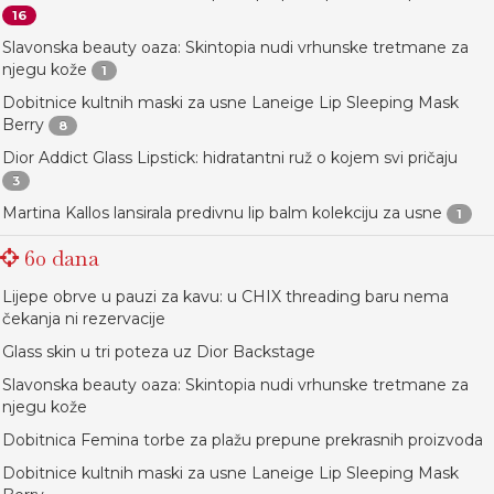
16
Slavonska beauty oaza: Skintopia nudi vrhunske tretmane za
njegu kože
1
Dobitnice kultnih maski za usne Laneige Lip Sleeping Mask
Berry
8
Dior Addict Glass Lipstick: hidratantni ruž o kojem svi pričaju
3
Martina Kallos lansirala predivnu lip balm kolekciju za usne
1
60 dana
Lijepe obrve u pauzi za kavu: u CHIX threading baru nema
čekanja ni rezervacije
Glass skin u tri poteza uz Dior Backstage
Slavonska beauty oaza: Skintopia nudi vrhunske tretmane za
njegu kože
Dobitnica Femina torbe za plažu prepune prekrasnih proizvoda
Dobitnice kultnih maski za usne Laneige Lip Sleeping Mask