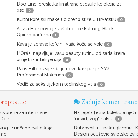
Dog Line: preslatka limitirana capsule kolekcija za
pse
0
Kultni korejski make up brend stiže u Hrvatsku
0
Alisha Boe novo je zaštitno lice kultnog Black
Opium parfema
1
Kava je zdrava: kofein i vaša koža se vole
0
L'Oréal najavljuje: vašu beauty rutinu od sada kreira
umjetna inteligencija
0
Paris Hilton zvijezda je nove kampanje NYX
Professional Makeupa
0
Vodič za seks tijekom toplinskog vala
0
ropustite
Zadnje komentirano
 stvorena za intenzivne
Najljepša ljetna kolekcija njež
ježbe
"nevidljivog" nakita
1
ing - sunčane cvike koje
Dubrovnik u znaku glamura: K
amo
Design oduševio svjetske zvi