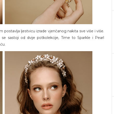
ostavlja ljestvicu izrade vjenčanog nakita sve više i više.
se sastoji od dvije potkolekcije, Time to Sparkle i Pearl
šću.