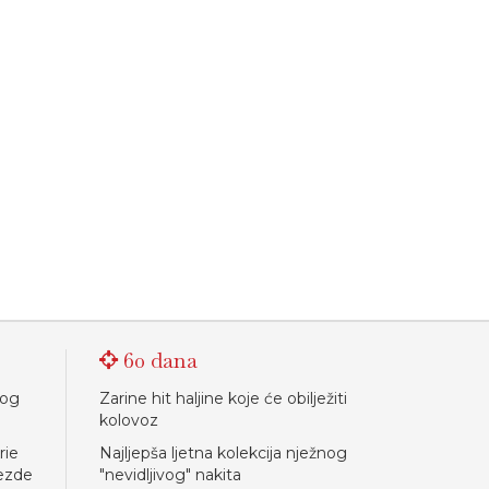
60 dana
nog
Zarine hit haljine koje će obilježiti
kolovoz
rie
Najljepša ljetna kolekcija nježnog
jezde
"nevidljivog" nakita