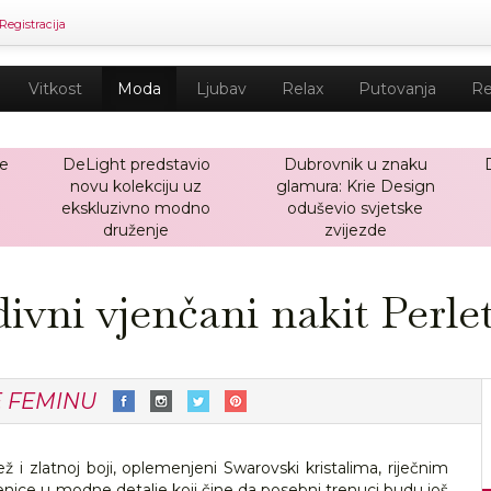
Registracija
Vitkost
Moda
Ljubav
Relax
Putovanja
Re
će
DeLight predstavio
Dubrovnik u znaku
novu kolekciju uz
glamura: Krie Design
ekskluzivno modno
oduševio svjetske
druženje
zvijezde
ivni vjenčani nakit Perle
E FEMINU
 bež i zlatnoj boji, oplemenjeni Swarovski kristalima, riječnim
jenice u modne detalje koji čine da posebni trenuci budu još