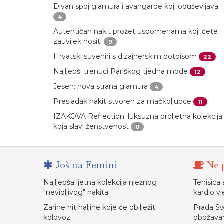
Divan spoj glamura i avangarde koji oduševljava
4
Autentičan nakit prožet uspomenama koji ćete
zauvijek nositi
9
Hrvatski suveniri s dizajnerskim potpisom
22
Najljepši trenuci Pariškog tjedna mode
12
Jesen: nova strana glamura
4
Presladak nakit stvoren za mačkoljupce
11
IZAKOVA Reflection: luksuzna proljetna kolekcija
koja slavi ženstvenost
0
Još na Femini
Ne p
Najljepša ljetna kolekcija nježnog
Tenisica
"nevidljivog" nakita
kardio v
Zarine hit haljine koje će obilježiti
Prada Sw
kolovoz
obožav