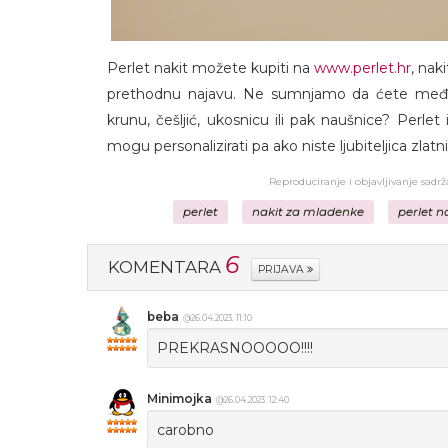
Perlet nakit možete kupiti na
www.perlet.hr
, nak
prethodnu najavu. Ne sumnjamo da ćete među 
krunu, češljić, ukosnicu ili pak naušnice? Perlet
mogu personalizirati pa ako niste ljubiteljica zlatni
Reproduciranje i objavljivanje sadr
perlet
nakit za mladenke
perlet n
6
KOMENTARA
PRIJAVA
beba
@26.04.2023. 11:10
PREKRASNOOOOO!!!!
Minimojka
@26.04.2023. 12:40
carobno