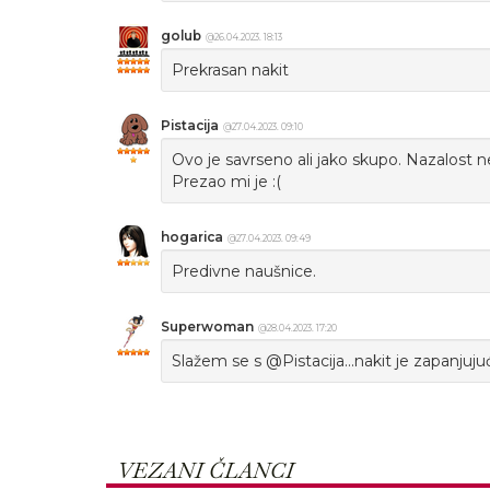
golub
@26.04.2023. 18:13
Prekrasan nakit
Pistacija
@27.04.2023. 09:10
Ovo je savrseno ali jako skupo. Nazalost ne 
Prezao mi je :(
hogarica
@27.04.2023. 09:49
Predivne naušnice.
Superwoman
@28.04.2023. 17:20
Slažem se s @Pistacija...nakit je zapanjujuće
VEZANI ČLANCI