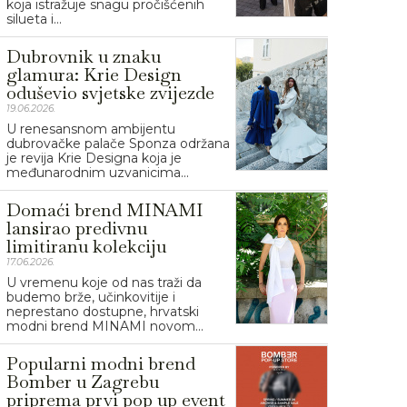
koja istražuje snagu pročišćenih
silueta i...
Dubrovnik u znaku
glamura: Krie Design
oduševio svjetske zvijezde
19.06.2026.
U renesansnom ambijentu
dubrovačke palače Sponza održana
je revija Krie Designa koja je
međunarodnim uzvanicima...
Domaći brend MINAMI
lansirao predivnu
limitiranu kolekciju
17.06.2026.
U vremenu koje od nas traži da
budemo brže, učinkovitije i
neprestano dostupne, hrvatski
modni brend MINAMI novom...
Popularni modni brend
Bomber u Zagrebu
priprema prvi pop up event