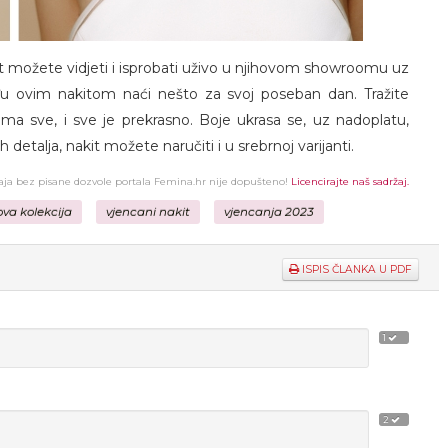
it možete vidjeti i isprobati uživo u njihovom showroomu uz
ovim nakitom naći nešto za svoj poseban dan. Tražite
 ima sve, i sve je prekrasno. Boje ukrasa se, uz nadoplatu,
h detalja, nakit možete naručiti i u srebrnoj varijanti.
žaja bez pisane dozvole portala Femina.hr nije dopušteno!
Licencirajte naš sadržaj.
ova kolekcija
vjencani nakit
vjencanja 2023
ISPIS ČLANKA U PDF
1
2