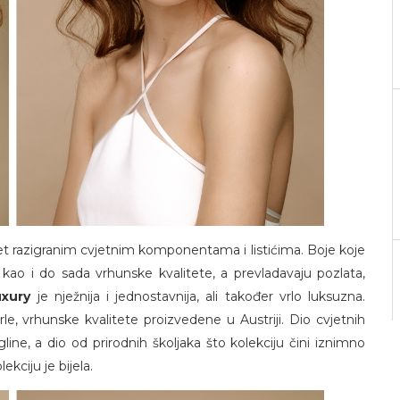
ožet razigranim cvjetnim komponentama i listićima. Boje koje
su kao i do sada vrhunske kvalitete, a prevladavaju pozlata,
uxury
je nježnija i jednostavnija, ali također vrlo luksuzna.
rle, vrhunske kvalitete proizvedene u Austriji. Dio cvjetnih
line, a dio od prirodnih školjaka što kolekciju čini iznimno
kciju je bijela.