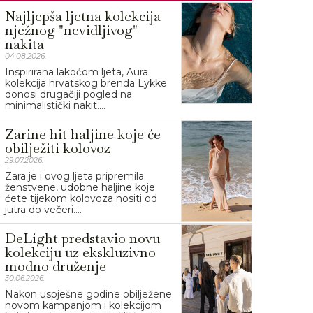
Najljepša ljetna kolekcija
nježnog "nevidljivog"
nakita
04.08.2026.
Inspirirana lakoćom ljeta, Aura
kolekcija hrvatskog brenda Lykke
donosi drugačiji pogled na
minimalistički nakit....
Zarine hit haljine koje će
obilježiti kolovoz
29.07.2026.
Zara je i ovog ljeta pripremila
ženstvene, udobne haljine koje
ćete tijekom kolovoza nositi od
jutra do večeri....
DeLight predstavio novu
kolekciju uz ekskluzivno
modno druženje
30.06.2026.
Nakon uspješne godine obilježene
novom kampanjom i kolekcijom