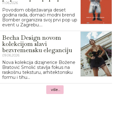
11.06.2026.
Povodom obilježavanja deset
godina rada, domaći modni brend
Bomber organizira svoj prvi pop up
event u Zagrebu....
Becha Design novom
kolekcijom slavi
bezvremensku eleganciju
09.06.2026.
Nova kolekcija dizajnerice Božene
Bratović Smolić stavlja fokus na
raskošnu teksturu, arhitektonsku
formu i tihu...
više...