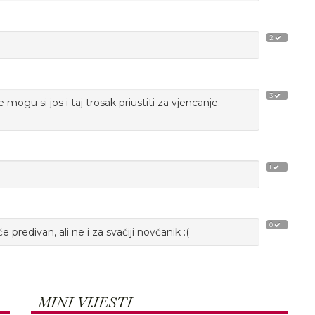
2
3
mogu si jos i taj trosak priustiti za vjencanje.
1
0
 predivan, ali ne i za svačiji novčanik :(
MINI VIJESTI