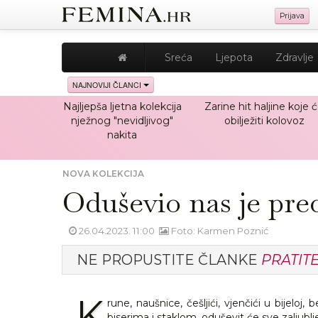
Prijava
Sreća
Ljepota
Zdravlje
NAJNOVIJI ČLANCI
Najljepša ljetna kolekcija
Zarine hit haljine koje 
nježnog "nevidljivog"
obilježiti kolovoz
nakita
NOVA KOLEKCIJA
Oduševio nas je pred
26.04.2023. 11:00
Foto: Karmen Poznić
NE PROPUSTITE ČLANKE
PRATIT
K
rune, naušnice, češljići, vjenčići u bijeloj,
biserima i staklom, oduševit će sve zaljubl