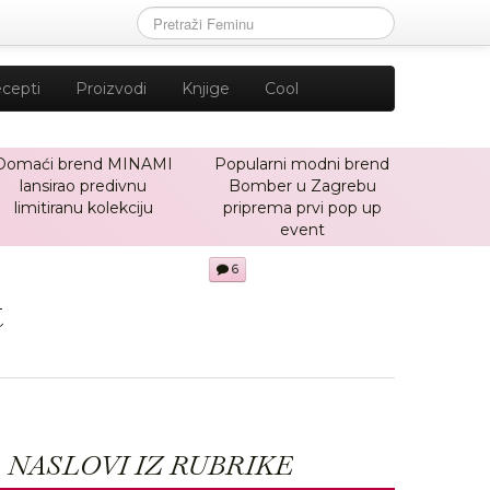
cepti
Proizvodi
Knjige
Cool
Domaći brend MINAMI
Popularni modni brend
lansirao predivnu
Bomber u Zagrebu
limitiranu kolekciju
priprema prvi pop up
event
6
t
NASLOVI IZ RUBRIKE