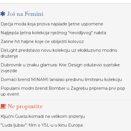
Još na Femini
Dječja moda koja priziva najslađe ljetne uspomene
Najljepša ljetna kolekcija nježnog "nevidljivog" nakita
Zarine hit haljine koje će obilježiti kolovoz
DeLight predstavio novu kolekciju uz ekskluzivno modno
druženje
Dubrovnik u znaku glamura: Krie Design oduševio svjetske
zvijezde
Domaći brend MINAMI lansirao predivnu limitiranu kolekciju
Popularni modni brend Bomber u Zagrebu priprema prvi pop
up event
Ne propustite
Ključni Guess komadi na velikom sniženju
"Luda ljubav": film o YSL-u u kinu Europa