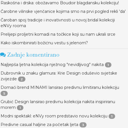
Raskošna i drska: obožavamo Boudoir blagdansku kolekciju!
Čarobne vilinske vjenčanice kojima smo na prvi pogled rekli 'da'
Čaroban spoj tradicije i inovativnosti u novoj bridal kolekciji
eNVy rooma
Prelijepi proljetni komadi na točkice koji su nam ukrali srce
Kako iskombinirati božićnu vestu s jelenom?
Zadnje komentirano
Najljepša ljetna kolekcija nježnog "nevidljivog" nakita
1
Dubrovnik u znaku glamura: Krie Design oduševio svjetske
zvijezde
2
Domaći brend MINAMI lansirao predivnu limitiranu kolekciju
5
Grubić Design lansirao predivnu kolekcija nakita inspiriranu
morem
1
Modni spektakl: eNVy room predstavio novu kolekciju
1
Predivne casual haljine za početak ljeta
3