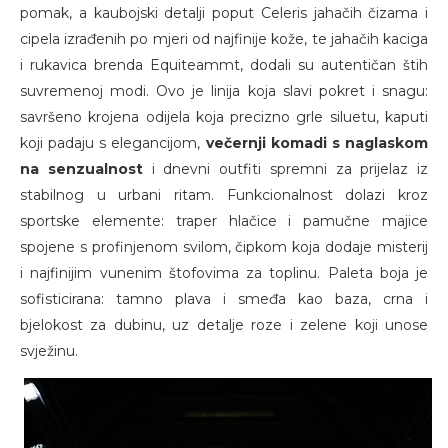
pomak, a kaubojski detalji poput Celeris jahačih čizama i
cipela izrađenih po mjeri od najfinije kože, te jahačih kaciga
i rukavica brenda Equiteammt, dodali su autentičan štih
suvremenoj modi. Ovo je linija koja slavi pokret i snagu:
savršeno krojena odijela koja precizno grle siluetu, kaputi
koji padaju s elegancijom,
večernji komadi s naglaskom
na senzualnost
i dnevni outfiti spremni za prijelaz iz
stabilnog u urbani ritam. Funkcionalnost dolazi kroz
sportske elemente: traper hlačice i pamučne majice
spojene s profinjenom svilom, čipkom koja dodaje misterij
i najfinijim vunenim štofovima za toplinu. Paleta boja je
sofisticirana: tamno plava i smeđa kao baza, crna i
bjelokost za dubinu, uz detalje roze i zelene koji unose
svježinu.