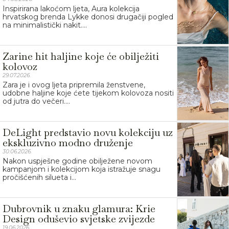
Inspirirana lakoćom ljeta, Aura kolekcija
hrvatskog brenda Lykke donosi drugačiji pogled
na minimalistički nakit....
Zarine hit haljine koje će obilježiti
kolovoz
29.07.2026.
Zara je i ovog ljeta pripremila ženstvene,
udobne haljine koje ćete tijekom kolovoza nositi
od jutra do večeri....
DeLight predstavio novu kolekciju uz
ekskluzivno modno druženje
30.06.2026.
Nakon uspješne godine obilježene novom
kampanjom i kolekcijom koja istražuje snagu
pročišćenih silueta i...
Dubrovnik u znaku glamura: Krie
Design oduševio svjetske zvijezde
19.06.2026.