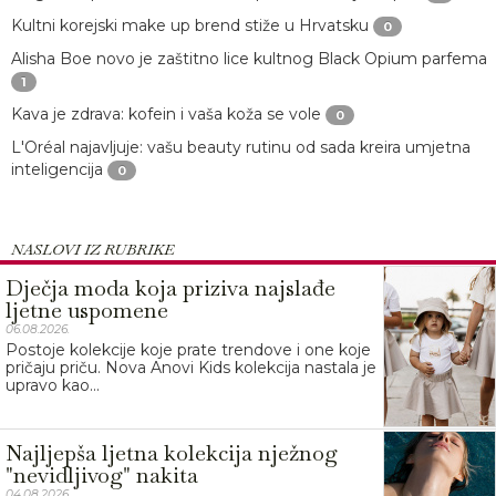
Kultni korejski make up brend stiže u Hrvatsku
0
Alisha Boe novo je zaštitno lice kultnog Black Opium parfema
1
Kava je zdrava: kofein i vaša koža se vole
0
L'Oréal najavljuje: vašu beauty rutinu od sada kreira umjetna
inteligencija
0
NASLOVI IZ RUBRIKE
Dječja moda koja priziva najslađe
ljetne uspomene
06.08.2026.
Postoje kolekcije koje prate trendove i one koje
pričaju priču. Nova Anovi Kids kolekcija nastala je
upravo kao...
Najljepša ljetna kolekcija nježnog
"nevidljivog" nakita
04.08.2026.