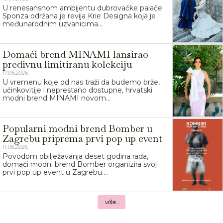
U renesansnom ambijentu dubrovačke palače
Sponza održana je revija Krie Designa koja je
međunarodnim uzvanicima...
Domaći brend MINAMI lansirao
predivnu limitiranu kolekciju
17.06.2026.
U vremenu koje od nas traži da budemo brže,
učinkovitije i neprestano dostupne, hrvatski
modni brend MINAMI novom...
Popularni modni brend Bomber u
Zagrebu priprema prvi pop up event
11.06.2026.
Povodom obilježavanja deset godina rada,
domaći modni brend Bomber organizira svoj
prvi pop up event u Zagrebu....
više...