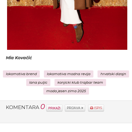
Mia Kovačić
lokomotiva brend
lokomotiva modna revija
hrvatski dizajn
lana puljic
konjicki klub trajbar team
moda jesen zima 2025
0
KOMENTARA
PRIKAŽI
PRIJAVA
ISPIS