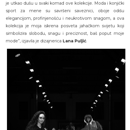
je utkao dušu u svaki komad ove kolekcije. Moda i konjički
sport za mene su savršeni saveznici, oboje odišu
elegancijom, profinjenošću i neukrotivom snagom, a ova
kolekcija je moja iskrena posveta jahačkom svijetu koji
simbolizira slobodu, snagu i preciznost, baš poput moje
mode”, izjavila je dizajnerica
Lana Puljić
.