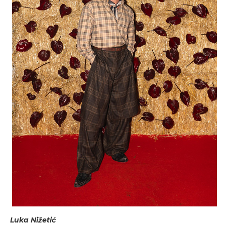
Luka Nižetić