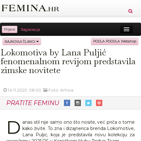
Prijava
Registracija
Sreća
Ljepota
Zdravlje
Vitkost
NAJNOVIJI ČLANCI
PODLA POODLA Webshop
Lokomotiva by Lana Puljić
Moda
Ljubav
Relax
Putovanja
Recepti
fenomenalnom revijom predstavila
Proizvodi
Knjige
Cool
zimske novitete
14.11.2025. 08:00
Foto: Arhiva
PRATITE FEMINU
D
anas stil nije samo ono što nosite, već priča o tome
kako živite. To zna i dizajnerica brenda Lokomotive,
Lana Puljić, koja je predstavila novu kolekciju za