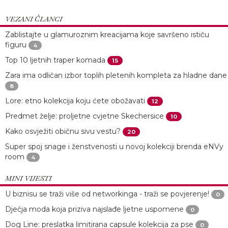
VEZANI ČLANCI
Zablistajte u glamuroznim kreacijama koje savršeno ističu
figuru
4
Top 10 ljetnih traper komada
15
Zara ima odličan izbor toplih pletenih kompleta za hladne dane
8
Lore: etno kolekcija koju ćete obožavati
12
Predmet želje: proljetne cvjetne Skechersice
10
Kako osvježiti običnu sivu vestu?
20
Super spoj snage i ženstvenosti u novoj kolekciji brenda eNVy
room
4
MINI VIJESTI
U biznisu se traži više od networkinga - traži se povjerenje!
0
Dječja moda koja priziva najslađe ljetne uspomene
0
Dog Line: preslatka limitirana capsule kolekcija za pse
0