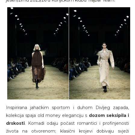
jesen/zimu 2025/26 u Konjičkom klubu Trajbar Team.
Inspirirana jahačkim sportom i duhom Divljeg zapada,
kolekcija spaja old money eleganciju s
dozom seksipila i
drskosti
. Komadi odaju počast romantici i profinjenosti
života na otvorenom; klasični krojevi dobivaju svježi