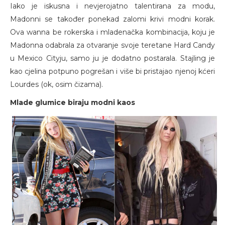
Iako je iskusna i nevjerojatno talentirana za modu,
Madonni se također ponekad zalomi krivi modni korak.
Ova wanna be rokerska i mladenačka kombinacija, koju je
Madonna odabrala za otvaranje svoje teretane Hard Candy
u Mexico Cityju, samo ju je dodatno postarala. Stajling je
kao cjelina potpuno pogrešan i više bi pristajao njenoj kćeri
Lourdes (ok, osim čizama).
Mlade glumice biraju modni kaos