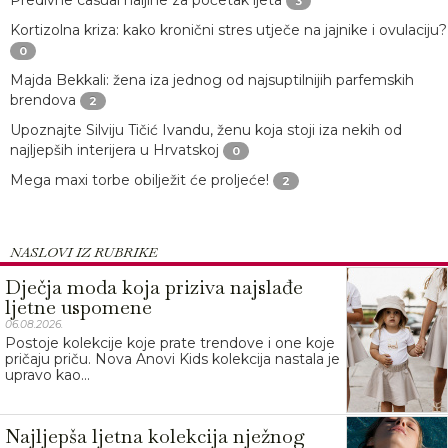
3
Kortizolna kriza: kako kronični stres utječe na jajnike i ovulaciju?
0
Majda Bekkali: žena iza jednog od najsuptilnijih parfemskih
brendova
2
Upoznajte Silviju Tičić Ivandu, ženu koja stoji iza nekih od
najljepših interijera u Hrvatskoj
0
Mega maxi torbe obilježit će proljeće!
2
NASLOVI IZ RUBRIKE
Dječja moda koja priziva najslađe
ljetne uspomene
06.08.2026.
Postoje kolekcije koje prate trendove i one koje
pričaju priču. Nova Anovi Kids kolekcija nastala je
upravo kao...
Najljepša ljetna kolekcija nježnog