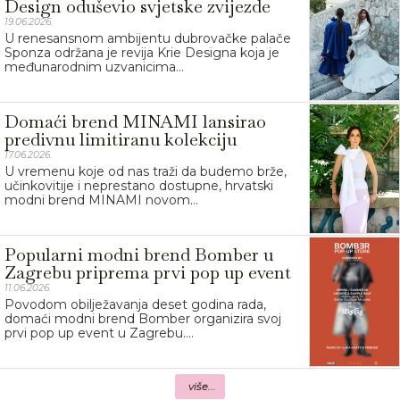
Design oduševio svjetske zvijezde
19.06.2026.
U renesansnom ambijentu dubrovačke palače
Sponza održana je revija Krie Designa koja je
međunarodnim uzvanicima...
Domaći brend MINAMI lansirao
predivnu limitiranu kolekciju
17.06.2026.
U vremenu koje od nas traži da budemo brže,
učinkovitije i neprestano dostupne, hrvatski
modni brend MINAMI novom...
Popularni modni brend Bomber u
Zagrebu priprema prvi pop up event
11.06.2026.
Povodom obilježavanja deset godina rada,
domaći modni brend Bomber organizira svoj
prvi pop up event u Zagrebu....
više...