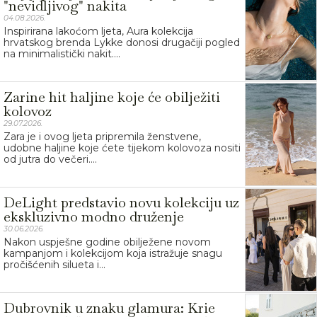
"nevidljivog" nakita
04.08.2026.
Inspirirana lakoćom ljeta, Aura kolekcija
hrvatskog brenda Lykke donosi drugačiji pogled
na minimalistički nakit....
Zarine hit haljine koje će obilježiti
kolovoz
29.07.2026.
Zara je i ovog ljeta pripremila ženstvene,
udobne haljine koje ćete tijekom kolovoza nositi
od jutra do večeri....
DeLight predstavio novu kolekciju uz
ekskluzivno modno druženje
30.06.2026.
Nakon uspješne godine obilježene novom
kampanjom i kolekcijom koja istražuje snagu
pročišćenih silueta i...
Dubrovnik u znaku glamura: Krie