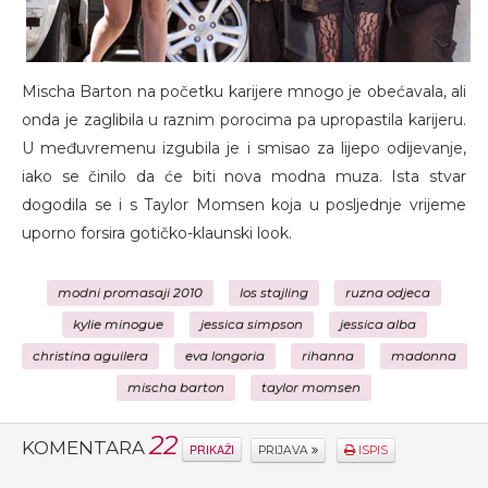
Mischa Barton na početku karijere mnogo je obećavala, ali
onda je zaglibila u raznim porocima pa upropastila karijeru.
U međuvremenu izgubila je i smisao za lijepo odijevanje,
iako se činilo da će biti nova modna muza. Ista stvar
dogodila se i s Taylor Momsen koja u posljednje vrijeme
uporno forsira gotičko-klaunski look.
modni promasaji 2010
los stajling
ruzna odjeca
kylie minogue
jessica simpson
jessica alba
christina aguilera
eva longoria
rihanna
madonna
mischa barton
taylor momsen
22
KOMENTARA
PRIKAŽI
PRIJAVA
ISPIS