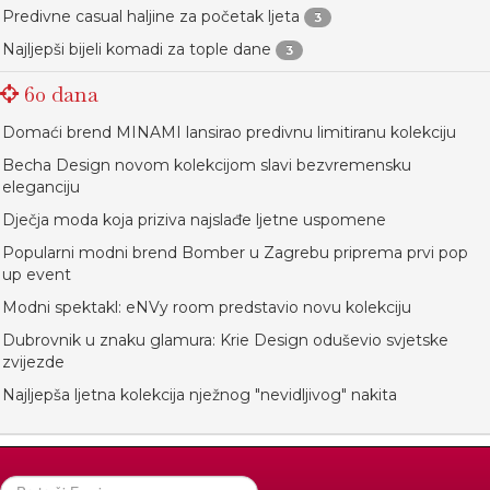
Predivne casual haljine za početak ljeta
3
Najljepši bijeli komadi za tople dane
3
60 dana
Domaći brend MINAMI lansirao predivnu limitiranu kolekciju
Becha Design novom kolekcijom slavi bezvremensku
eleganciju
Dječja moda koja priziva najslađe ljetne uspomene
Popularni modni brend Bomber u Zagrebu priprema prvi pop
up event
Modni spektakl: eNVy room predstavio novu kolekciju
Dubrovnik u znaku glamura: Krie Design oduševio svjetske
zvijezde
Najljepša ljetna kolekcija nježnog "nevidljivog" nakita