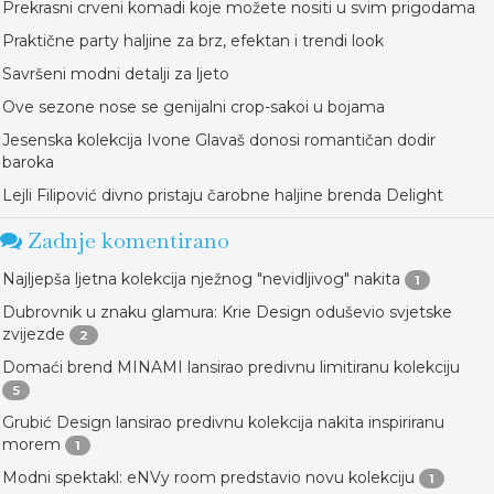
Prekrasni crveni komadi koje možete nositi u svim prigodama
Praktične party haljine za brz, efektan i trendi look
Savršeni modni detalji za ljeto
Ove sezone nose se genijalni crop-sakoi u bojama
Jesenska kolekcija Ivone Glavaš donosi romantičan dodir
baroka
Lejli Filipović divno pristaju čarobne haljine brenda Delight
Zadnje komentirano
Najljepša ljetna kolekcija nježnog "nevidljivog" nakita
1
Dubrovnik u znaku glamura: Krie Design oduševio svjetske
zvijezde
2
Domaći brend MINAMI lansirao predivnu limitiranu kolekciju
5
Grubić Design lansirao predivnu kolekcija nakita inspiriranu
morem
1
Modni spektakl: eNVy room predstavio novu kolekciju
1