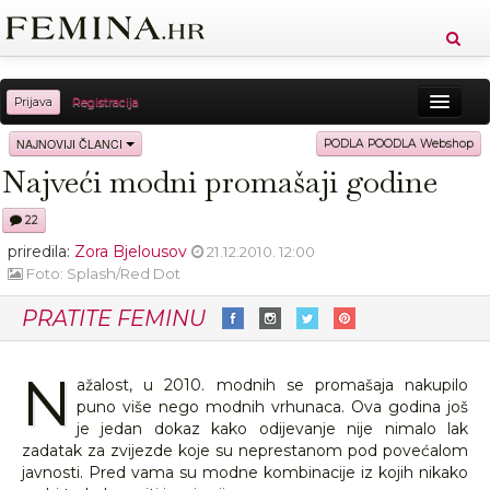
Prijava
Registracija
Sreća
Ljepota
Zdravlje
Vitkost
NAJNOVIJI ČLANCI
PODLA POODLA Webshop
Najveći modni promašaji godine
Moda
Ljubav
Relax
Putovanja
Recepti
22
Proizvodi
Knjige
Cool
priredila:
Zora Bjelousov
21.12.2010. 12:00
Foto: Splash/Red Dot
PRATITE FEMINU
N
ažalost, u 2010. modnih se promašaja nakupilo
puno više nego modnih vrhunaca. Ova godina još
je jedan dokaz kako odijevanje nije nimalo lak
zadatak za zvijezde koje su neprestanom pod povećalom
javnosti. Pred vama su modne kombinacije iz kojih nikako