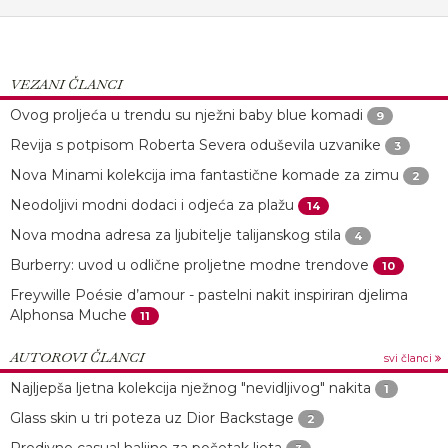
VEZANI ČLANCI
Ovog proljeća u trendu su nježni baby blue komadi
9
Revija s potpisom Roberta Severa oduševila uzvanike
3
Nova Minami kolekcija ima fantastične komade za zimu
2
Neodoljivi modni dodaci i odjeća za plažu
14
Nova modna adresa za ljubitelje talijanskog stila
4
Burberry: uvod u odlične proljetne modne trendove
10
Freywille Poésie d’amour - pastelni nakit inspiriran djelima
Alphonsa Muche
11
AUTOROVI ČLANCI
svi članci
Najljepša ljetna kolekcija nježnog "nevidljivog" nakita
1
Glass skin u tri poteza uz Dior Backstage
2
Predivne casual haljine za početak ljeta