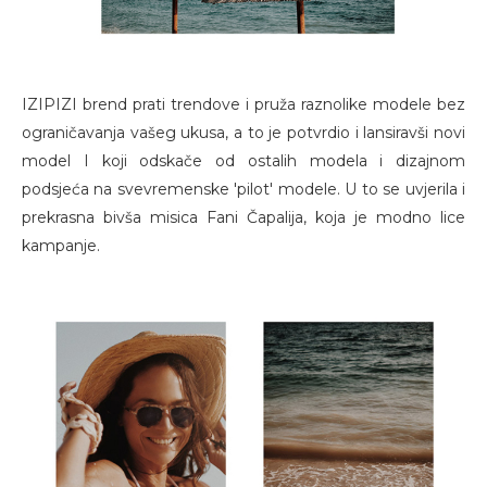
IZIPIZI brend prati trendove i pruža raznolike modele bez
ograničavanja vašeg ukusa, a to je potvrdio i lansiravši novi
model I koji odskače od ostalih modela i dizajnom
podsjeća na svevremenske 'pilot' modele. U to se uvjerila i
prekrasna bivša misica Fani Čapalija, koja je modno lice
kampanje.