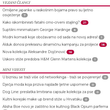
VEZANI ČLANCI
Omiljene japanke u raskošnim bojama pravo su ljetno
osvježenje
7
Kako iskombinirati fatalni crno-crveni stajling?
21
Suptilini minimalizam Georgie Hardinge
8
Modni komadi koje obožavamo od sada na novoj adresi!
1
Alduk donosi prekrasnu dinamičnu kampanju za proljeće
18
Nova kolekcija Aleksandre Dojčinović
16
Uskoro stiže predobra H&M Glenn Martens kolekcija
1
MINI VIJESTI
U biznisu se traži više od networkinga - traži se povjerenje!
0
Dječja moda koja priziva najslađe ljetne uspomene
0
Dog Line: preslatka limitirana capsule kolekcija za pse
0
Kultni korejski make up brend stiže u Hrvatsku
0
Alisha Boe novo je zaštitno lice kultnog Black Opium parfema