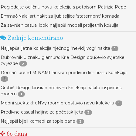
Pogledajte odličnu novu kolekciju s potpisom Patrizia Pepe
Emma&Nala: art nakit za ljubiteljice 'statement' komada
Za savršen casual look: najljepši modeli proljetnih košulja
Zadnje komentirano
Najljepša ljetna kolekcija nježnog "nevidljivog" nakita
1
Dubrovnik u znaku glamura: Krie Design oduševio svjetske
zvijezde
2
Domaći brend MINAMI lansirao predivnu limitiranu kolekciju
5
Grubić Design lansirao predivnu kolekcija nakita inspiriranu
morem
1
Modni spektakl: eNVy room predstavio novu kolekciju
1
Predivne casual haljine za početak ljeta
3
Najljepši bijeli komadi za tople dane
3
60 dana