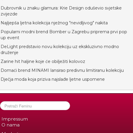
Dubrovnik u znaku glamura: Krie Design oduševio svjetske
zvijezde
Najljepša ljetna kolekcija nježnog "nevidljivog" nakita
Popularni modni brend Bomber u Zagrebu priprema prvi pop
up event
DeLight predstavio novu kolekciju uz ekskluzivno modno
druženje
Zarine hit haljine koje će obilježiti kolovoz
Domaći brend MINAMI lansirao predivnu limitiranu kolekciju
Dječja moda koja priziva najslađe ljetne uspomene
Impressum
O nama