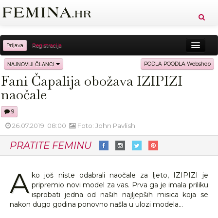
Prijava
Registracija
Sreća
Ljepota
Zdravlje
Vitkost
NAJNOVIJI ČLANCI
PODLA POODLA Webshop
Fani Čapalija obožava IZIPIZI
Moda
Ljubav
Relax
Putovanja
Recepti
naočale
Proizvodi
Knjige
Cool
9
26.07.2019. 08:00
Foto: John Pavlish
PRATITE FEMINU
A
ko još niste odabrali naočale za ljeto, IZIPIZI je
pripremio novi model za vas. Prva ga je imala priliku
isprobati jedna od naših najljepših misica koja se
nakon dugo godina ponovno našla u ulozi modela...