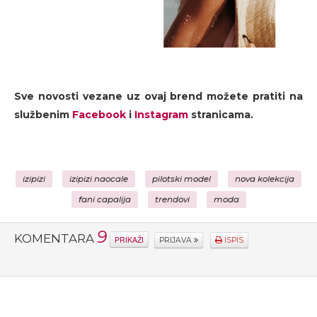
Sve novosti vezane uz ovaj brend možete pratiti na
službenim
Facebook
i
Instagram
stranicama.
izipizi
izipizi naocale
pilotski model
nova kolekcija
fani capalija
trendovi
moda
9
KOMENTARA
PRIKAŽI
PRIJAVA
ISPIS