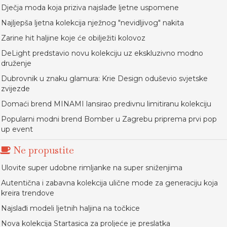
Dječja moda koja priziva najslađe ljetne uspomene
Najljepša ljetna kolekcija nježnog "nevidljivog" nakita
Zarine hit haljine koje će obilježiti kolovoz
DeLight predstavio novu kolekciju uz ekskluzivno modno
druženje
Dubrovnik u znaku glamura: Krie Design oduševio svjetske
zvijezde
Domaći brend MINAMI lansirao predivnu limitiranu kolekciju
Popularni modni brend Bomber u Zagrebu priprema prvi pop
up event
Ne propustite
Ulovite super udobne rimljanke na super sniženjima
Autentična i zabavna kolekcija ulične mode za generaciju koja
kreira trendove
Najslađi modeli ljetnih haljina na točkice
Nova kolekcija Startasica za proljeće je preslatka