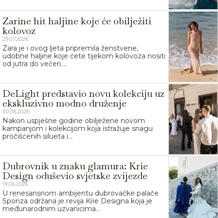
Zarine hit haljine koje će obilježiti
kolovoz
29.07.2026.
Zara je i ovog ljeta pripremila ženstvene,
udobne haljine koje ćete tijekom kolovoza nositi
od jutra do večeri....
DeLight predstavio novu kolekciju uz
ekskluzivno modno druženje
30.06.2026.
Nakon uspješne godine obilježene novom
kampanjom i kolekcijom koja istražuje snagu
pročišćenih silueta i...
Dubrovnik u znaku glamura: Krie
Design oduševio svjetske zvijezde
19.06.2026.
U renesansnom ambijentu dubrovačke palače
Sponza održana je revija Krie Designa koja je
međunarodnim uzvanicima...