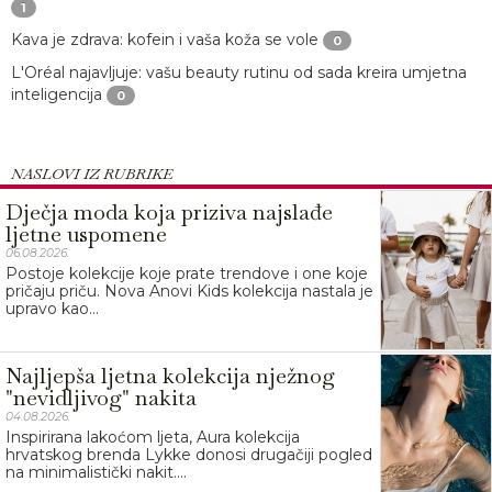
1
Kava je zdrava: kofein i vaša koža se vole
0
L'Oréal najavljuje: vašu beauty rutinu od sada kreira umjetna
inteligencija
0
NASLOVI IZ RUBRIKE
Dječja moda koja priziva najslađe
ljetne uspomene
06.08.2026.
Postoje kolekcije koje prate trendove i one koje
pričaju priču. Nova Anovi Kids kolekcija nastala je
upravo kao...
Najljepša ljetna kolekcija nježnog
"nevidljivog" nakita
04.08.2026.
Inspirirana lakoćom ljeta, Aura kolekcija
hrvatskog brenda Lykke donosi drugačiji pogled
na minimalistički nakit....