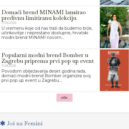
Domaći brend MINAMI lansirao
predivnu limitiranu kolekciju
17.06.2026.
U vremenu koje od nas traži da budemo brže,
učinkovitije i neprestano dostupne, hrvatski
modni brend MINAMI novom...
Popularni modni brend Bomber u
Zagrebu priprema prvi pop up event
11.06.2026.
Povodom obilježavanja deset godina rada,
domaći modni brend Bomber organizira svoj
prvi pop up event u Zagrebu....
više...
Još na Femini