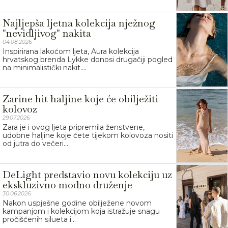
Najljepša ljetna kolekcija nježnog
"nevidljivog" nakita
04.08.2026.
Inspirirana lakoćom ljeta, Aura kolekcija
hrvatskog brenda Lykke donosi drugačiji pogled
na minimalistički nakit....
Zarine hit haljine koje će obilježiti
kolovoz
29.07.2026.
Zara je i ovog ljeta pripremila ženstvene,
udobne haljine koje ćete tijekom kolovoza nositi
od jutra do večeri....
DeLight predstavio novu kolekciju uz
ekskluzivno modno druženje
30.06.2026.
Nakon uspješne godine obilježene novom
kampanjom i kolekcijom koja istražuje snagu
pročišćenih silueta i...