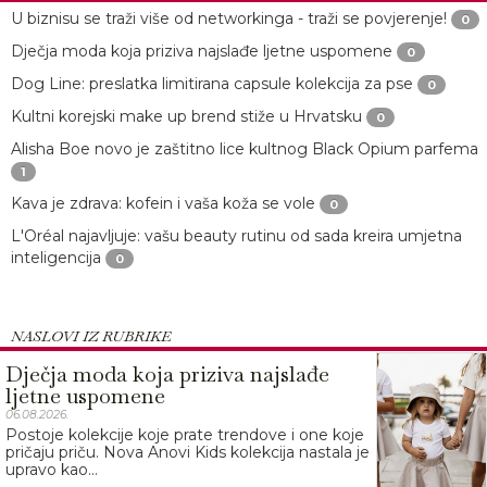
U biznisu se traži više od networkinga - traži se povjerenje!
0
Dječja moda koja priziva najslađe ljetne uspomene
0
Dog Line: preslatka limitirana capsule kolekcija za pse
0
Kultni korejski make up brend stiže u Hrvatsku
0
Alisha Boe novo je zaštitno lice kultnog Black Opium parfema
1
Kava je zdrava: kofein i vaša koža se vole
0
L'Oréal najavljuje: vašu beauty rutinu od sada kreira umjetna
inteligencija
0
NASLOVI IZ RUBRIKE
Dječja moda koja priziva najslađe
ljetne uspomene
06.08.2026.
Postoje kolekcije koje prate trendove i one koje
pričaju priču. Nova Anovi Kids kolekcija nastala je
upravo kao...