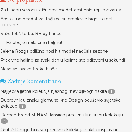
Za hladnu sezonu stižu novi modeli omiljenih toplih čizama
Apsolutno neodoljive: točkice su preplavile hight street
trgovine
Stiže fetiš-torba: BB by Lancel
ELFS obojio malu crnu haljinu!
Jelena Rozga odlično nosi hit model naočala sezone!
Predivne haljine za svaki dan u kojima ste odjeveni u sekundi
Nose se jaaako široke hlače!
Zadnje komentirano
Najljepša ljetna kolekcija nježnog "nevidljivog" nakita
1
Dubrovnik u znaku glamura: Krie Design oduševio svjetske
zvijezde
2
Domaći brend MINAMI lansirao predivnu limitiranu kolekciju
5
Grubić Design lansirao predivnu kolekcija nakita inspiriranu