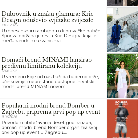
Dubrovnik u znaku glamura: Krie
Design oduševio svjetske zvijezde
19.06.2026.
U renesansnom ambijentu dubrovačke palače
Sponza održana je revija Krie Designa koja je
međunarodnim uzvanicima...
Domaći brend MINAMI lansirao
predivnu limitiranu kolekciju
17.06.2026.
U vremenu koje od nas traži da budemo brže,
učinkovitije i neprestano dostupne, hrvatski
modni brend MINAMI novom...
Popularni modni brend Bomber u
Zagrebu priprema prvi pop up event
11.06.2026.
Povodom obilježavanja deset godina rada,
domaći modni brend Bomber organizira svoj
prvi pop up event u Zagrebu....