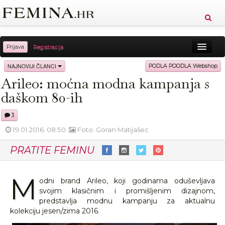
Prijava
Registracija
Sreća
Ljepota
Zdravlje
Vitkost
NAJNOVIJI ČLANCI
PODLA POODLA Webshop
Arileo: moćna modna kampanja s
Moda
Ljubav
Relax
Putovanja
Recepti
daškom 80-ih
Proizvodi
Knjige
Cool
3
19.01.2016. 08:50
Foto: Goran Matijašec
PRATITE FEMINU
M
odni brand Arileo, koji godinama oduševljava
svojim klasičnim i promišljenim dizajnom,
predstavlja modnu kampanju za aktualnu
kolekciju jesen/zima 2016.