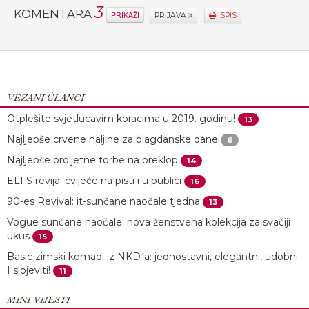
3
KOMENTARA
PRIKAŽI
PRIJAVA
ISPIS
VEZANI ČLANCI
Otplešite svjetlucavim koracima u 2019. godinu!
13
Najljepše crvene haljine za blagdanske dane
6
Najljepše proljetne torbe na preklop
14
ELFS revija: cvijeće na pisti i u publici
16
90-es Revival: it-sunčane naočale tjedna
13
Vogue sunčane naočale: nova ženstvena kolekcija za svačiji
ukus
15
Basic zimski komadi iz NKD-a: jednostavni, elegantni, udobni...
I slojeviti!
11
MINI VIJESTI