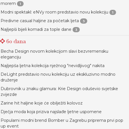
morem
1
Modni spektakl: eNVy room predstavio novu kolekciju
1
Predivne casual haljine za početak ljeta
3
Najljepši bijeli komadi za tople dane
3
60 dana
Becha Design novom kolekcijom slavi bezvremensku
eleganciju
Najljepša ljetna kolekcija nježnog "nevidljivog" nakita
DeLight predstavio novu kolekciju uz ekskluzivno modno
druženje
Dubrovnik u znaku glamura: Krie Design oduševio svjetske
zvijezde
Zarine hit haljine koje će obilježiti kolovoz
Dječja moda koja priziva najslađe ljetne uspomene
Popularni modni brend Bomber u Zagrebu priprema prvi pop
up event