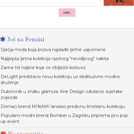
više...
Još na Femini
Dječja moda koja priziva najslađe ljetne uspomene
Najljepša ljetna kolekcija nježnog "nevidljivog" nakita
Zarine hit haljine koje će obilježiti kolovoz
DeLight predstavio novu kolekciju uz ekskluzivno modno
druženje
Dubrovnik u znaku glamura: Krie Design oduševio svjetske
zvijezde
Domaći brend MINAMI lansirao predivnu limitiranu kolekciju
Popularni modni brend Bomber u Zagrebu priprema prvi pop
up event
Ne propustite