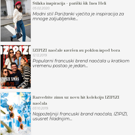
Stilska inspiracija - pariški šik Ines Heli
05.02.2020.
Modni stil Parižanki vječita je inspiracija za
mnoge zaljubljenike...
IZIPIZI naočale savršen su poklon ispod bora
12.12.2019.
Popularni francuski brend naočala u kratkom
vremenu postao je jedan...
Razvedrite zimu uz novu hit kolekciju IZIPIZI
naočala
03.10.2019.
Najpoželjniji francuski brand naočala, IZIPIZI,
ususret hladnijim...