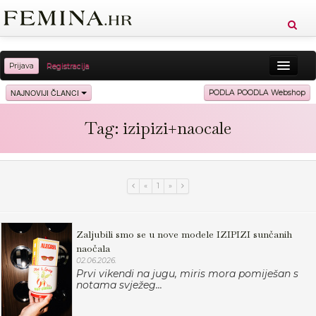
Prijava
Registracija
Sreća
Ljepota
Zdravlje
Vitkost
NAJNOVIJI ČLANCI
PODLA POODLA Webshop
Moda
Ljubav
Relax
Putovanja
Recepti
Tag: izipizi+naocale
Proizvodi
Knjige
Cool
«
1
»
Zaljubili smo se u nove modele IZIPIZI sunčanih
naočala
02.06.2026.
Prvi vikendi na jugu, miris mora pomiješan s
notama svježeg...