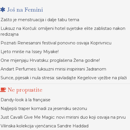
Još na Femini
Zašto je menstruacija i dalje tabu tema
Luksuz na Korčuli: omiljeni hotel svjetske elite zablistao nakon
redizajna
Poznati Renesansni festival ponovno osvaja Koprivnicu
Ljeto miriše na Issey Miyake!
One mijenjaju Hrvatsku: proglašena Žena godine!
Andart Perfumes: luksuzni mirisi inspirirani Jadranom
Sunce, pijesak i nula stresa: savladajte Kegelove vježbe na plaži
Ne propustite
Dandy-look à la française
Najljepši traper komadi za jesensku sezonu
Just Cavalli Give Me Magic: novi mirisni duo koji osvaja na prvu
Vilinska kolekcija vjenčanica Sandre Haddad