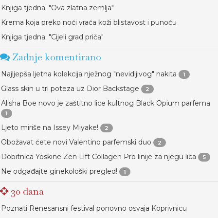
Knjiga tjedna: "Ova zlatna zemlja"
Krema koja preko noći vraća koži blistavost i punoću
Knjiga tjedna: "Cijeli grad priča"
Zadnje komentirano
Najljepša ljetna kolekcija nježnog "nevidljivog" nakita
1
Glass skin u tri poteza uz Dior Backstage
2
Alisha Boe novo je zaštitno lice kultnog Black Opium parfema
1
Ljeto miriše na Issey Miyake!
2
Obožavat ćete novi Valentino parfemski duo
2
Dobitnica Yoskine Zen Lift Collagen Pro linije za njegu lica
5
Ne odgađajte ginekološki pregled!
1
30 dana
Poznati Renesansni festival ponovno osvaja Koprivnicu