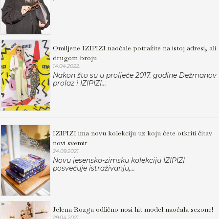
Omiljene IZIPIZI naočale potražite na istoj adresi, ali
drugom broju
14.04.2022.
Nakon što su u proljeće 2017. godine Dežmanov
prolaz i IZIPIZI...
IZIPIZI ima novu kolekciju uz koju ćete otkriti čitav
novi svemir
24.09.2021.
Novu jesensko-zimsku kolekciju IZIPIZI
posvećuje istraživanju,...
Jelena Rozga odlično nosi hit model naočala sezone!
29.04.2021.