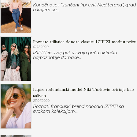
Konačno je i "sunčani lipi cvit Mediterana", grad
u kojem su...
Poznate stilistice donose vlastitu IZIPIZI modnu priču
01.12.2020.
IZIPIZI je ovaj put u svoju priču uključio
najpoznatije domaće...
Izipizi rođendanski model Niki Turković pristaje kao
saliven
23.07.2020.
Poznati francuski brend naočala IZIPIZI sa
svakom kolekcijom...