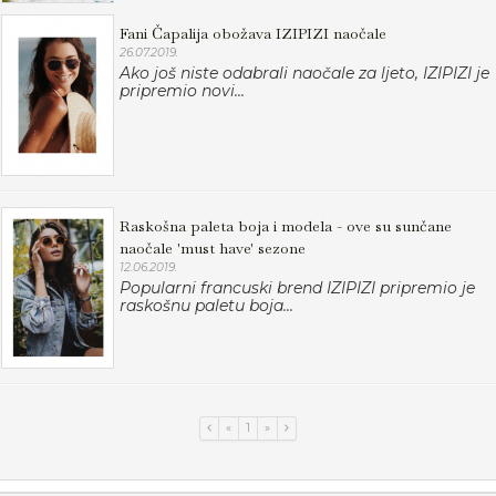
Fani Čapalija obožava IZIPIZI naočale
26.07.2019.
Ako još niste odabrali naočale za ljeto, IZIPIZI je
pripremio novi...
Raskošna paleta boja i modela - ove su sunčane
naočale 'must have' sezone
12.06.2019.
Popularni francuski brend IZIPIZI pripremio je
raskošnu paletu boja...
«
1
»