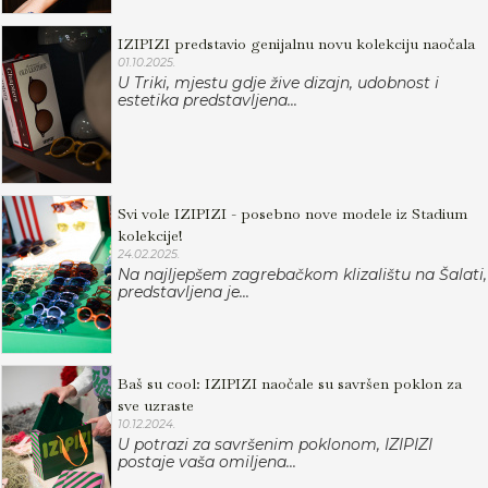
IZIPIZI predstavio genijalnu novu kolekciju naočala
01.10.2025.
U Triki, mjestu gdje žive dizajn, udobnost i
estetika predstavljena...
Svi vole IZIPIZI - posebno nove modele iz Stadium
kolekcije!
24.02.2025.
Na najljepšem zagrebačkom klizalištu na Šalati,
predstavljena je...
Baš su cool: IZIPIZI naočale su savršen poklon za
sve uzraste
10.12.2024.
U potrazi za savršenim poklonom, IZIPIZI
postaje vaša omiljena...