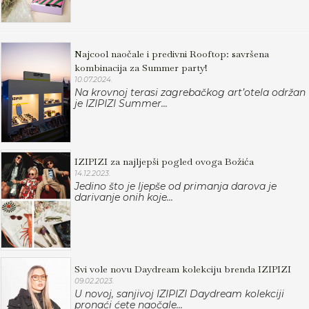
Najcool naočale i predivni Rooftop: savršena
kombinacija za Summer party!
10.07.2024.
Na krovnoj terasi zagrebačkog art’otela održan
je IZIPIZI Summer...
IZIPIZI za najljepši pogled ovoga Božića
14.12.2023.
Jedino što je ljepše od primanja darova je
darivanje onih koje...
Svi vole novu Daydream kolekciju brenda IZIPIZI
09.02.2023.
U novoj, sanjivoj IZIPIZI Daydream kolekciji
pronaći ćete naočale...