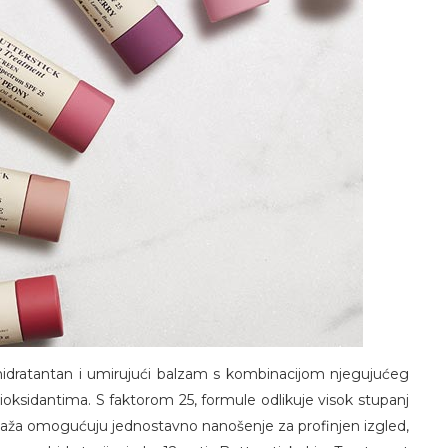
 hidratantan i umirujući balzam s kombinacijom njegujućeg
oksidantima. S faktorom 25, formule odlikuje visok stupanj
balaža omogućuju jednostavno nanošenje za profinjen izgled,