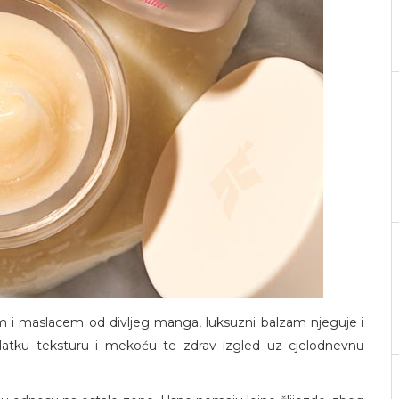
m i maslacem od divljeg manga, luksuzni balzam njeguje i
 glatku teksturu i mekoću te zdrav izgled uz cjelodnevnu