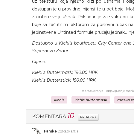
uz teksturu koja nježno klizi po usnama i osig
dostupan je u providnoj nijansi te u pet boja. Može
za intenzivniji učinak. Prikladan je za svaku prili
boje sa zaštitnim faktorom za poslovni ručak na 
jedinstvene Untinted formule pružaju jednaku njeg
Dostupno u Kiehl’s boutiqueu: City Center one 
Supernova Zadar
Cijene:
Kiehl's Buttermask; 190,00 HRK
Kiehl's Butterstick; 150,00 HRK
Reproduciranje i objavljivanje sadr
kiehls
kiehls buttermask
maska za
10
KOMENTARA
PRIJAVA
Famke
@23.08.2018. 11:18