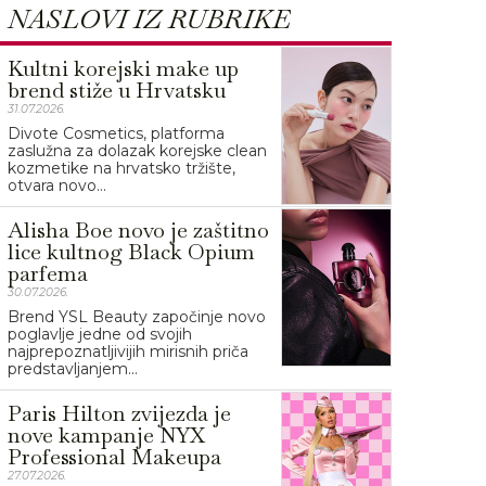
NASLOVI IZ RUBRIKE
Kultni korejski make up
brend stiže u Hrvatsku
31.07.2026.
Divote Cosmetics, platforma
zaslužna za dolazak korejske clean
kozmetike na hrvatsko tržište,
otvara novo...
Alisha Boe novo je zaštitno
lice kultnog Black Opium
parfema
30.07.2026.
Brend YSL Beauty započinje novo
poglavlje jedne od svojih
najprepoznatljivijih mirisnih priča
predstavljanjem...
Paris Hilton zvijezda je
nove kampanje NYX
Professional Makeupa
27.07.2026.