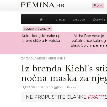
Prijava
Sreća
Ljepota
Zdravlje
NAJNOVIJI ČLANCI
Kultni korejski make up
Alisha Boe novo je
brend stiže u Hrvatsku
zaštitno lice kultnog
Black Opium parfem
ZA ZAGLAĐENE I MEKE USNE
Iz brenda Kiehl's sti
noćna maska za nje
23.08.2018. 10:00
Foto: Press
NE PROPUSTITE ČLANKE
PRATIT