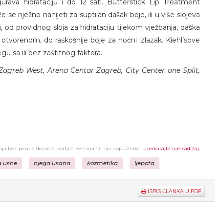
urava hidrataciju i do 12 sati. Butterstick Lip Treatment
 se nježno nanijeti za suptilan dašak boje, ili u više slojeva
ku, od providnog sloja za hidrataciju tijekom vježbanja, daška
otvorenom, do raskošnije boje za noćni izlazak. Kiehl’sove
u sa ili bez zaštitnog faktora.
Zagreb West, Arena Centar Zagreb, City Center one Split,
žaja bez pisane dozvole portala Femina.hr nije dopušteno!
Licencirajte naš sadržaj.
 usne
njega usana
kozmetika
ljepota
ISPIS ČLANKA U PDF