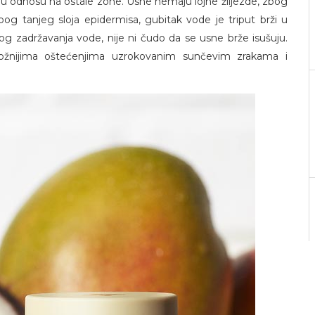
vija u odnosu na ostale zone. Usne nemaju lojne žlijezde, zbog
zbog tanjeg sloja epidermisa, gubitak vode je triput brži u
og zadržavanja vode, nije ni čudo da se usne brže isušuju.
ožnijima oštećenjima uzrokovanim sunčevim zrakama i