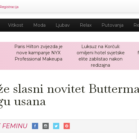
Registracija
Vitkost
Moda
Ljubav
Relax
Putovanja
Re
Paris Hilton zvijezda je
Luksuz na Korčuli:
nove kampanje NYX
omiljeni hotel svjetske
a
Professional Makeupa
elite zablistao nakon
redizajna
že slasni novitet Butterma
gu usana
E FEMINU