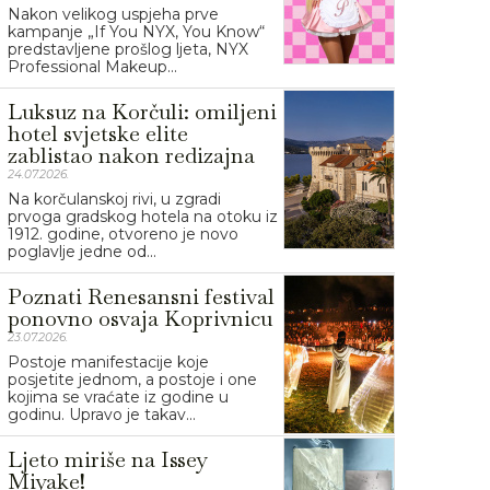
Nakon velikog uspjeha prve
kampanje „If You NYX, You Know“
predstavljene prošlog ljeta, NYX
Professional Makeup...
Luksuz na Korčuli: omiljeni
hotel svjetske elite
zablistao nakon redizajna
24.07.2026.
Na korčulanskoj rivi, u zgradi
prvoga gradskog hotela na otoku iz
1912. godine, otvoreno je novo
poglavlje jedne od...
Poznati Renesansni festival
ponovno osvaja Koprivnicu
23.07.2026.
Postoje manifestacije koje
posjetite jednom, a postoje i one
kojima se vraćate iz godine u
godinu. Upravo je takav...
Ljeto miriše na Issey
Miyake!