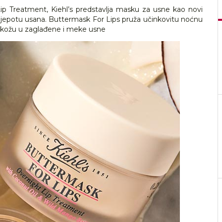
Lip Treatment, Kiehl’s predstavlja masku za usne kao novi
ljepotu usana. Buttermask For Lips pruža učinkovitu noćnu
nu kožu u zaglađene i meke usne