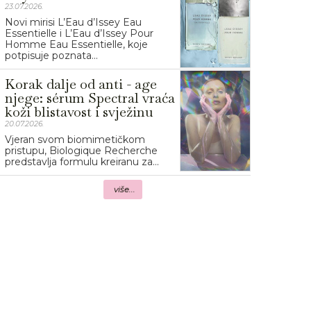
23.07.2026.
Novi mirisi L’Eau d’Issey Eau
Essentielle i L’Eau d’Issey Pour
Homme Eau Essentielle, koje
potpisuje poznata...
Korak dalje od anti - age
njege: sérum Spectral vraća
koži blistavost i svježinu
20.07.2026.
Vjeran svom biomimetičkom
pristupu, Biologique Recherche
predstavlja formulu kreiranu za...
više...