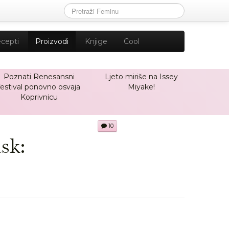
cepti
Proizvodi
Knjige
Cool
Poznati Renesansni
Ljeto miriše na Issey
festival ponovno osvaja
Miyake!
Koprivnicu
10
sk: