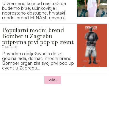
U vremenu koje od nas traži da
budemo brže, učinkovitije i
neprestano dostupne, hrvatski
modni brend MINAMI novom...
Popularni modni brend
Bomber u Zagrebu
priprema prvi pop up event
11.06.2026.
Povodom obilježavanja deset
godina rada, domaći modni brend
Bomber organizira svoj prvi pop up
event u Zagrebu....
više...