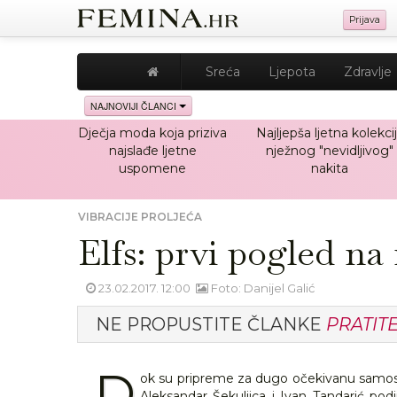
Prijava
Sreća
Ljepota
Zdravlje
NAJNOVIJI ČLANCI
Dječja moda koja priziva
Najljepša ljetna kolekci
najslađe ljetne
nježnog "nevidljivog"
uspomene
nakita
VIBRACIJE PROLJEĆA
Elfs: prvi pogled na
23.02.2017. 12:00
Foto: Danijel Galić
NE PROPUSTITE ČLANKE
PRATIT
D
ok su pripreme za dugo očekivanu samost
Aleksandar Šekuljica i Ivan Tandarić podij