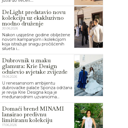
jutra do večeri....
DeLight predstavio novu
kolekciju uz ekskluzivno
modno druženje
30.06.2026.
Nakon uspješne godine obilježene
novom kampanjom i kolekcijom
koja istražuje snagu pročišćenih
silueta i...
Dubrovnik u znaku
glamura: Krie Design
oduševio svjetske zvijezde
19.06.2026.
U renesansnom ambijentu
dubrovačke palače Sponza održana
je revija Krie Designa koja je
međunarodnim uzvanicima...
Domaći brend MINAMI
lansirao predivnu
limitiranu kolekciju
17.06.2026.