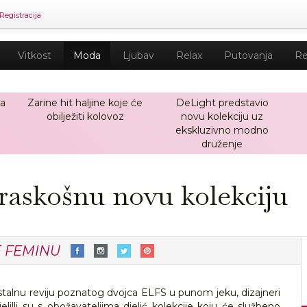
Registracija
Vitkost
Moda
Ljubav
Relax
Putovanja
Re
ja
Zarine hit haljine koje će
DeLight predstavio
obilježiti kolovoz
novu kolekciju uz
ekskluzivno modno
druženje
 raskošnu novu kolekciju
E FEMINU
alnu reviju poznatog dvojca ELFS u punom jeku, dizajneri
elilli su s obožavateljima djelić kolekcije koju će službeno