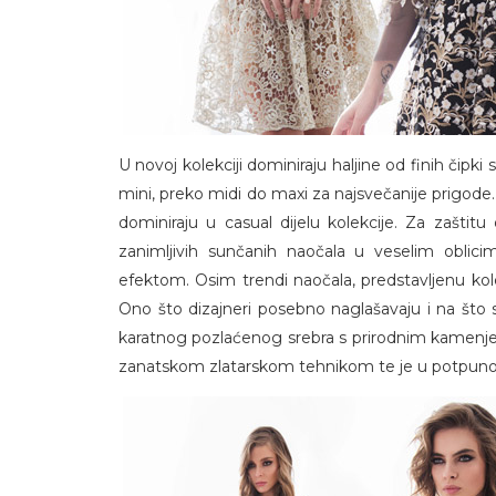
U novoj kolekciji dominiraju haljine od finih čipk
mini, preko midi do maxi za najsvečanije prigod
dominiraju u casual dijelu kolekcije. Za zaštitu 
zanimljivih sunčanih naočala u veselim oblici
efektom. Osim trendi naočala, predstavljenu kole
Ono što dizajneri posebno naglašavaju i na što s
karatnog pozlaćenog srebra s prirodnim kamenjem
zanatskom zlatarskom tehnikom te je u potpunosti