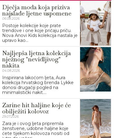
Dječja moda koja priziva
najslađe ljetne uspomene
06.08.2026.
Postoje kolekcije koje prate
trendove i one koje pričaju priču.
Nova Anovi Kids kolekcija nastala je
upravo kao...
Najljepša ljetna kolekcija
nježnog "nevidljivog"
nakita
04.08.2026.
Inspirirana lakoćom ljeta, Aura
kolekcija hrvatskog brenda Lykke
donosi drugačiji pogled na
minimalistički nakit....
Zarine hit haljine koje će
obilježiti kolovoz
29.07.2026.
Zara je i ovog ljeta pripremila
ženstvene, udobne haljine koje
ćete tijekom kolovoza nositi od