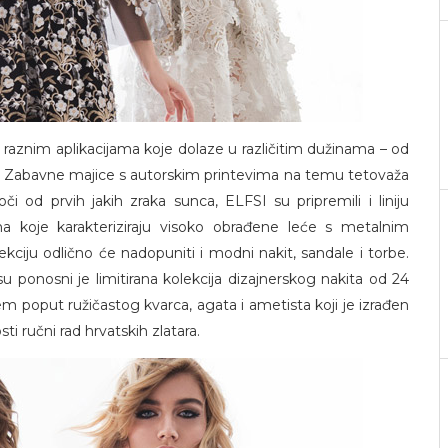
i s raznim aplikacijama koje dolaze u različitim dužinama – od
e. Zabavne majice s autorskim printevima na temu tetovaža
oči od prvih jakih zraka sunca, ELFSI su pripremili i liniju
ma koje karakteriziraju visoko obrađene leće s metalnim
kciju odlično će nadopuniti i modni nakit, sandale i torbe.
u ponosni je limitirana kolekcija dizajnerskog nakita od 24
 poput ružičastog kvarca, agata i ametista koji je izrađen
 ručni rad hrvatskih zlatara.