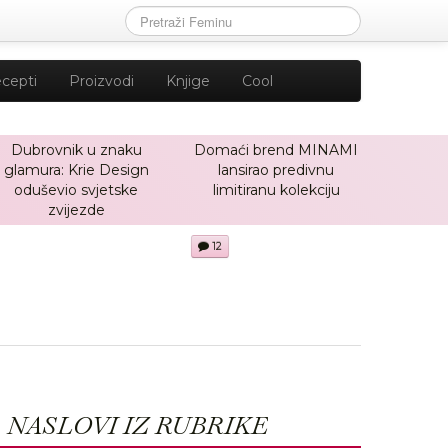
cepti
Proizvodi
Knjige
Cool
Dubrovnik u znaku
Domaći brend MINAMI
glamura: Krie Design
lansirao predivnu
oduševio svjetske
limitiranu kolekciju
zvijezde
12
NASLOVI IZ RUBRIKE